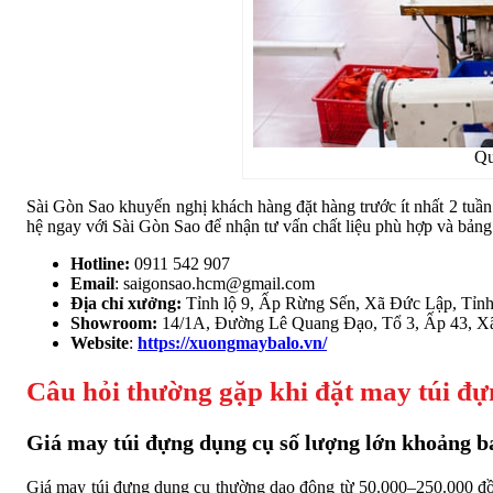
Qu
Sài Gòn Sao khuyến nghị khách hàng đặt hàng trước ít nhất 2 tuần 
hệ ngay với Sài Gòn Sao để nhận tư vấn chất liệu phù hợp và bảng 
Hotline:
0911 542 907
Email
: saigonsao.hcm@gmail.com
Địa chỉ xưởng:
Tỉnh lộ 9, Ấp Rừng Sến, Xã Đức Lập, Tỉn
Showroom:
14/1A, Đường Lê Quang Đạo, Tổ 3, Ấp 43, 
Website
:
https://xuongmaybalo.vn/
Câu hỏi thường gặp khi đặt may túi đ
Giá may túi đựng dụng cụ số lượng lớn khoảng b
Giá may túi đựng dụng cụ thường dao động từ 50.000–250.000 đồng