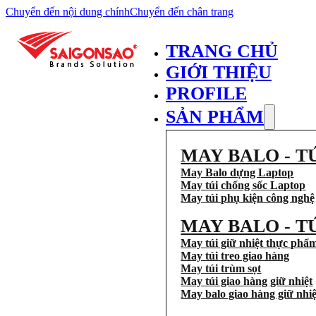
Chuyển đến nội dung chính
Chuyển đến chân trang
TRANG CHỦ
GIỚI THIỆU
PROFILE
SẢN PHẨM
MAY BALO - T
May Balo dựng Laptop
May túi chống sốc Laptop
May túi phụ kiện công nghệ
MAY BALO - T
May túi giữ nhiệt thực phẩ
May túi treo giao hàng
May túi trùm sọt
May túi giao hàng giữ nhiệt
May balo giao hàng giữ nhiệ