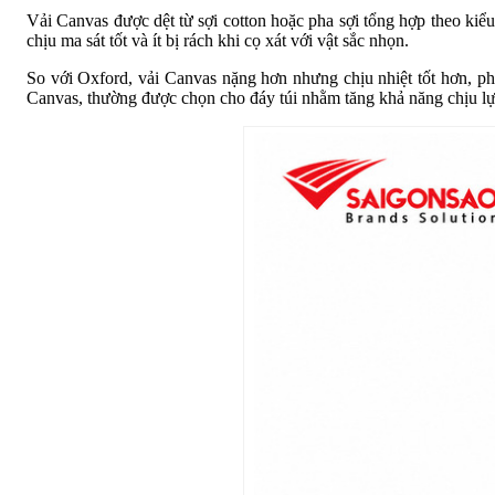
Vải Canvas được dệt từ sợi cotton hoặc pha sợi tổng hợp theo kiểu 
chịu ma sát tốt và ít bị rách khi cọ xát với vật sắc nhọn.
So với Oxford, vải Canvas nặng hơn nhưng chịu nhiệt tốt hơn, ph
Canvas, thường được chọn cho đáy túi nhằm tăng khả năng chịu lực 