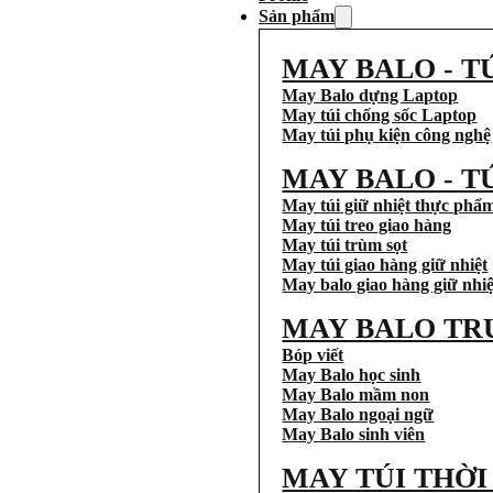
Sản phẩm
MAY BALO - T
May Balo dựng Laptop
May túi chống sốc Laptop
May túi phụ kiện công nghệ
MAY BALO - T
May túi giữ nhiệt thực phẩ
May túi treo giao hàng
May túi trùm sọt
May túi giao hàng giữ nhiệt
May balo giao hàng giữ nhiệ
MAY BALO TR
Bóp viết
May Balo học sinh
May Balo mầm non
May Balo ngoại ngữ
May Balo sinh viên
MAY TÚI THỜ