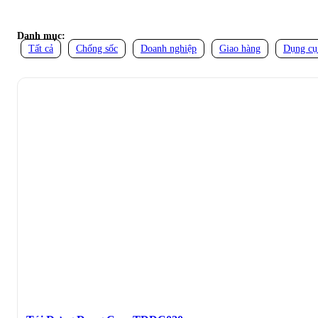
Danh mục:
Tất cả
Chống sốc
Doanh nghiệp
Giao hàng
Dụng cụ