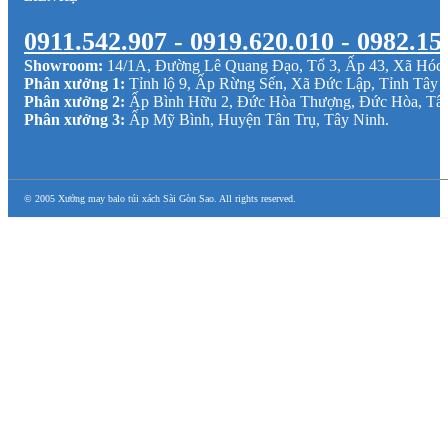
0911.542.907 - 0919.620.010 - 0982.15
Showroom:
14/1A, Đường Lê Quang Đạo, Tổ 3, Ấp 43, Xã Hó
Phân xưởng 1:
Tỉnh lộ 9, Ấp Rừng Sến, Xã Đức Lập, Tỉnh Tây 
Phân xưởng 2:
Ấp Bình Hữu 2, Đức Hòa Thượng, Đức Hòa, Tâ
Phân xưởng 3:
Ấp Mỹ Bình, Huyện Tân Trụ, Tây Ninh.
© 2005 Xưởng may balo túi xách Sài Gòn Sao. All rights reserved.