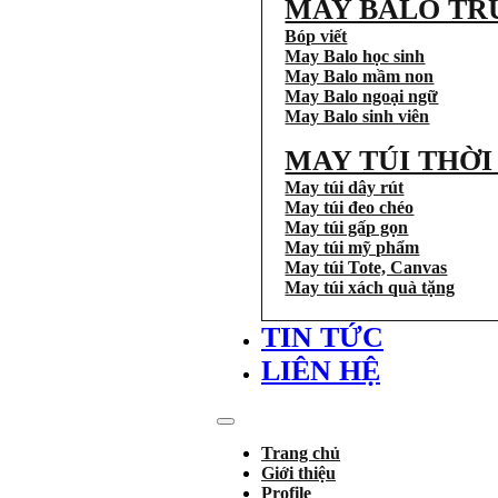
MAY BALO TR
Bóp viết
May Balo học sinh
May Balo mầm non
May Balo ngoại ngữ
May Balo sinh viên
MAY TÚI THỜ
May túi dây rút
May túi đeo chéo
May túi gấp gọn
May túi mỹ phẩm
May túi Tote, Canvas
May túi xách quà tặng
TIN TỨC
LIÊN HỆ
Trang chủ
Giới thiệu
Profile