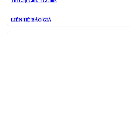
Túi Gấp Gọn- TGG005
LIÊN HỆ BÁO GIÁ