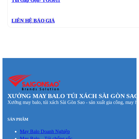
Túi Gấp Gọn- TGG011
LIÊN HỆ BÁO GIÁ
XƯỞNG MAY BALO TÚI XÁCH SÀI GÒN SAO
Xưởng may balo, túi xách Sài Gòn Sao - sản xuất gia công, may hà
SẢN PHẨM
May Balo Doanh Nghiệp
May Balo – Túi chống sốc