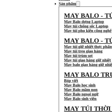
Sản phẩm
MAY BALO - T
May Balo dựng Laptop
May túi chống sốc Laptop
May túi phụ kiện công nghệ
MAY BALO - T
May túi giữ nhiệt thực phẩ
May túi treo giao hàng
May túi trùm sọt
May túi giao hàng giữ nhiệt
May balo giao hàng giữ nhiệ
MAY BALO TR
Bóp viết
May Balo học sinh
May Balo mầm non
May Balo ngoại ngữ
May Balo sinh viên
MAY TÚI THỜ