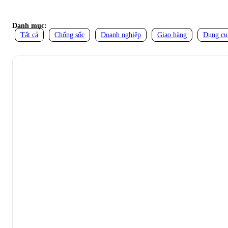
Danh mục:
Tất cả
Chống sốc
Doanh nghiệp
Giao hàng
Dụng cụ