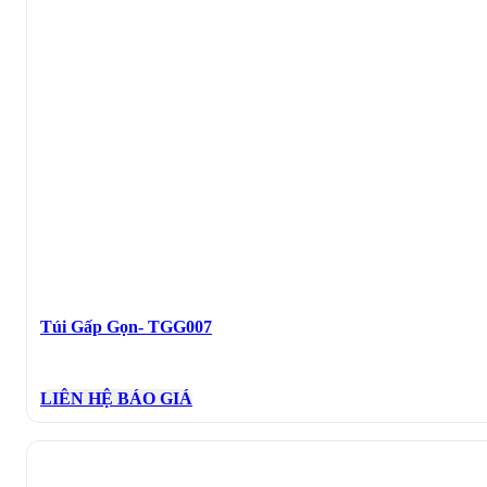
Túi Gấp Gọn- TGG007
LIÊN HỆ BÁO GIÁ