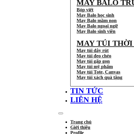
MAY BALO TR
Bóp viết
May Balo học sinh
May Balo mầm non
May Balo ngoại ngữ
May Balo sinh viên
MAY TÚI THỜ
May túi dây rút
May túi đeo chéo
May túi gấp gọn
May túi mỹ phẩm
May túi Tote, Canvas
May túi xách quà tặng
TIN TỨC
LIÊN HỆ
Trang chủ
Giới thiệu
Profile