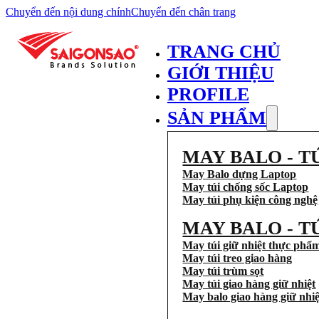
Chuyển đến nội dung chính
Chuyển đến chân trang
TRANG CHỦ
GIỚI THIỆU
PROFILE
SẢN PHẨM
MAY BALO - T
May Balo dựng Laptop
May túi chống sốc Laptop
May túi phụ kiện công nghệ
MAY BALO - T
May túi giữ nhiệt thực phẩ
May túi treo giao hàng
May túi trùm sọt
May túi giao hàng giữ nhiệt
May balo giao hàng giữ nhiệ