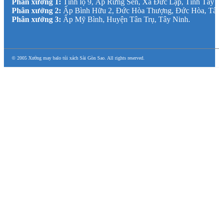
Phân xưởng 1:
Tỉnh lộ 9, Ấp Rừng Sến, Xã Đức Lập, Tỉnh Tây 
Phân xưởng 2:
Ấp Bình Hữu 2, Đức Hòa Thượng, Đức Hòa, Tâ
Phân xưởng 3:
Ấp Mỹ Bình, Huyện Tân Trụ, Tây Ninh.
© 2005 Xưởng may balo túi xách Sài Gòn Sao. All rights reserved.