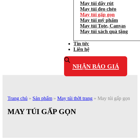
May túi dây rút
May túi đeo chéo
May túi gấp gọn
May túi mỹ phẩm
May túi Tote, Canvas
May túi xách quà tặng
Tin tức
Liên hệ
NHẬN BÁO GIÁ
Trang chủ
»
Sản phẩm
»
May túi thời trang
»
May túi gấp gọn
MAY TÚI GẤP GỌN