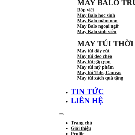
MAY BALO TR
Bóp viết
May Balo học sinh
May Balo mầm non
May Balo ngoại ngữ
May Balo sinh viên
MAY TÚI THỜ
May túi dây rút
May túi đeo chéo
May túi gấp gọn
May túi mỹ phẩm
May túi Tote, Canvas
May túi xách quà tặng
TIN TỨC
LIÊN HỆ
Trang chủ
Giới thiệu
Profile