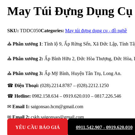
May Túi Đựng Dụng Cụ
SKU:
TDDC050
Categories:
May túi đựng dụng cụ - đồ nghề
⛪
Phân xưởng 1
: Tỉnh lộ 9, Ấp Rừng Sến, Xã Đức Lập, Tỉnh Tâ
⛪
Phân xưởng 2:
Ấp Bình Hữu 2, Đức Hòa Thượng, Đức Hòa, 
⛪
Phân xưởng 3:
Ấp Mỹ Bình, Huyện Tân Trụ, Long An.
☎
Điện Thoại:
(028).2214.8787 – (028).2212.1250
☎
Hotline:
0982.158.634 – 0919.620.010 –
0817.226.546
✉
Email 1:
saigonsao.hcm@gmail.com
✉
Email 2:
cskh.saigonsao@gmail.com
YÊU CẦU BÁO GIÁ
0911.542.907 - 0919.620.010