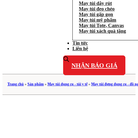
May túi dây rút
May túi đeo chéo
May túi gấp gọn
May túi mỹ phẩm
May túi Tote, Canvas
May túi xách quà tặng
Tin tức
Liên hệ
NHẬN BÁO GIÁ
Trang chủ
»
Sản phẩm
»
May túi dụng cụ - túi y tế
»
May túi đựng dụng cụ - đồ n