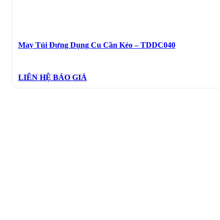
May Túi Đựng Dụng Cụ Cần Kéo – TDDC040
LIÊN HỆ BÁO GIÁ