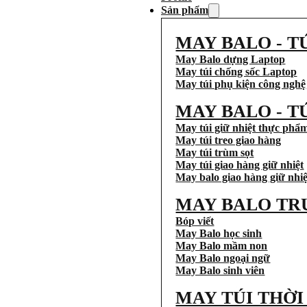
Sản phẩm
MAY BALO - T
May Balo dựng Laptop
May túi chống sốc Laptop
May túi phụ kiện công nghệ
MAY BALO - T
May túi giữ nhiệt thực phẩ
May túi treo giao hàng
May túi trùm sọt
May túi giao hàng giữ nhiệt
May balo giao hàng giữ nhiệ
MAY BALO TR
Bóp viết
May Balo học sinh
May Balo mầm non
May Balo ngoại ngữ
May Balo sinh viên
MAY TÚI THỜ