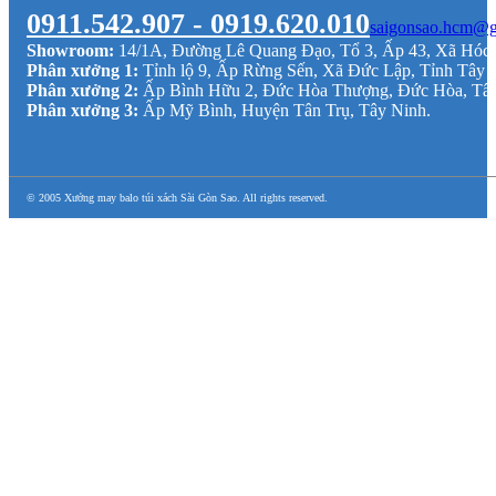
0911.542.907 - 0919.620.010
saigonsao.hcm@g
Showroom:
14/1A, Đường Lê Quang Đạo, Tổ 3, Ấp 43, Xã Hó
Phân xưởng 1:
Tỉnh lộ 9, Ấp Rừng Sến, Xã Đức Lập, Tỉnh Tây 
Phân xưởng 2:
Ấp Bình Hữu 2, Đức Hòa Thượng, Đức Hòa, Tâ
Phân xưởng 3:
Ấp Mỹ Bình, Huyện Tân Trụ, Tây Ninh.
© 2005 Xưởng may balo túi xách Sài Gòn Sao. All rights reserved.