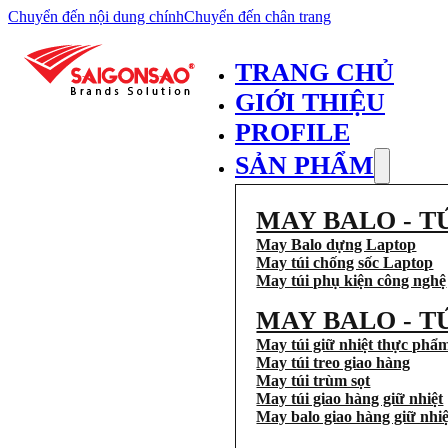
Chuyển đến nội dung chính
Chuyển đến chân trang
TRANG CHỦ
GIỚI THIỆU
PROFILE
SẢN PHẨM
MAY BALO - T
May Balo dựng Laptop
May túi chống sốc Laptop
May túi phụ kiện công nghệ
MAY BALO - T
May túi giữ nhiệt thực phẩ
May túi treo giao hàng
May túi trùm sọt
May túi giao hàng giữ nhiệt
May balo giao hàng giữ nhiệ