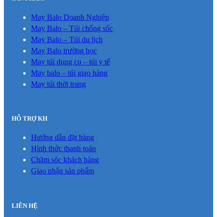
May Balo Doanh Nghiệp
May Balo – Túi chống sốc
May Balo – Túi du lịch
May Balo trường học
May túi dụng cụ – túi y tế
May balo – túi giao hàng
May túi thời trang
HỖ TRỢ KH
Hướng dẫn đặt hàng
Hình thức thanh toán
Chăm sóc khách hàng
Giao nhận sản phẩm
LIÊN HỆ