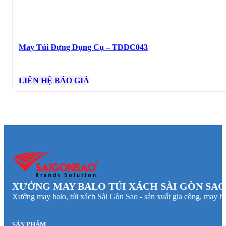
May Túi Đựng Dụng Cụ – TDDC043
LIÊN HỆ BÁO GIÁ
XƯỞNG MAY BALO TÚI XÁCH SÀI GÒN SAO
Xưởng may balo, túi xách Sài Gòn Sao - sản xuất gia công, may hà
SẢN PHẨM