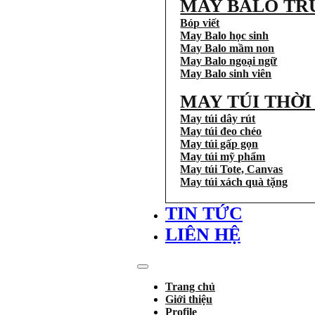
MAY BALO TR
Bóp viết
May Balo học sinh
May Balo mầm non
May Balo ngoại ngữ
May Balo sinh viên
MAY TÚI THỜ
May túi dây rút
May túi đeo chéo
May túi gấp gọn
May túi mỹ phẩm
May túi Tote, Canvas
May túi xách quà tặng
TIN TỨC
LIÊN HỆ
Trang chủ
Giới thiệu
Profile