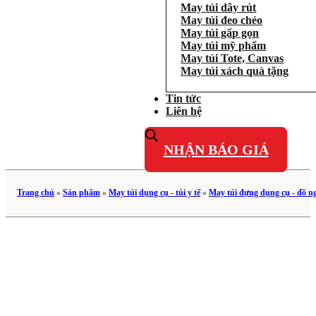
May túi dây rút
May túi đeo chéo
May túi gấp gọn
May túi mỹ phẩm
May túi Tote, Canvas
May túi xách quà tặng
Tin tức
Liên hệ
NHẬN BÁO GIÁ
Trang chủ
»
Sản phẩm
»
May túi dụng cụ - túi y tế
»
May túi đựng dụng cụ - đồ n