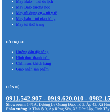
May Balo – Túi du lịch
May Balo trường học
May túi dụng cụ – túi y tế
May balo – túi giao hàng
May túi thời trang
HỖ TRỢ KH
Hướng dẫn đặt hàng
Hình thức thanh toán
Chăm sóc khách hàng
Giao nhận sản phẩm
LIÊN HỆ
0911.542.907 - 0919.620.010 - 0982.15
Showroom:
14/1A, Đường Lê Quang Đạo, Tổ 3, Ấp 43, Xã Hó
Phân xưởng 1:
Tỉnh lộ 9, Ấp Rừng Sến, Xã Đức Lập, Tỉnh Tây 