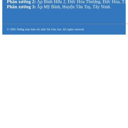
Phân xưởng 2:
Ấp Bình Hữu 2, Đức Hòa Thượng, Đức Hòa, Tâ
Phân xưởng 3:
Ấp Mỹ Bình, Huyện Tân Trụ, Tây Ninh.
© 2005 Xưởng may balo túi xách Sài Gòn Sao. All rights reserved.