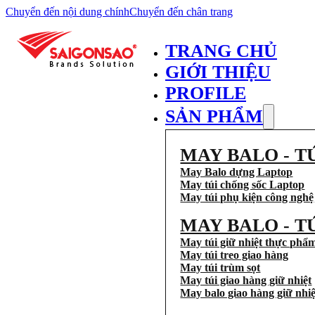
Chuyển đến nội dung chính
Chuyển đến chân trang
TRANG CHỦ
GIỚI THIỆU
PROFILE
SẢN PHẨM
MAY BALO - T
May Balo dựng Laptop
May túi chống sốc Laptop
May túi phụ kiện công nghệ
MAY BALO - T
May túi giữ nhiệt thực phẩ
May túi treo giao hàng
May túi trùm sọt
May túi giao hàng giữ nhiệt
May balo giao hàng giữ nhiệ