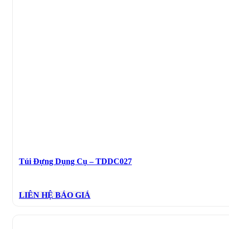
Túi Đựng Dụng Cụ – TDDC027
LIÊN HỆ BÁO GIÁ