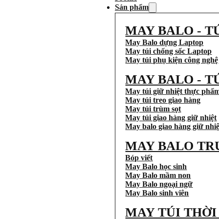
Sản phẩm
MAY BALO - T
May Balo dựng Laptop
May túi chống sốc Laptop
May túi phụ kiện công nghệ
MAY BALO - T
May túi giữ nhiệt thực phẩ
May túi treo giao hàng
May túi trùm sọt
May túi giao hàng giữ nhiệt
May balo giao hàng giữ nhiệ
MAY BALO TR
Bóp viết
May Balo học sinh
May Balo mầm non
May Balo ngoại ngữ
May Balo sinh viên
MAY TÚI THỜ