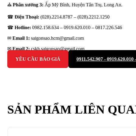
⛪
Phân xưởng 3:
Ấp Mỹ Bình, Huyện Tân Trụ, Long An.
☎
Điện Thoại:
(028).2214.8787 – (028).2212.1250
☎
Hotline:
0982.158.634 – 0919.620.010 –
0817.226.546
✉
Email 1:
saigonsao.hcm@gmail.com
✉
Email 2:
cskh.saigonsao@gmail.com
YÊU CẦU BÁO GIÁ
0911.542.907 - 0919.620.010 
SẢN PHẨM LIÊN QU