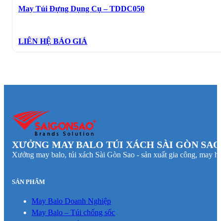
May Túi Đựng Dụng Cụ – TDDC050
LIÊN HỆ BÁO GIÁ
XƯỞNG MAY BALO TÚI XÁCH SÀI GÒN SAO
Xưởng may balo, túi xách Sài Gòn Sao - sản xuất gia công, may hà
SẢN PHẨM
May Balo Doanh Nghiệp
May Balo – Túi chống sốc