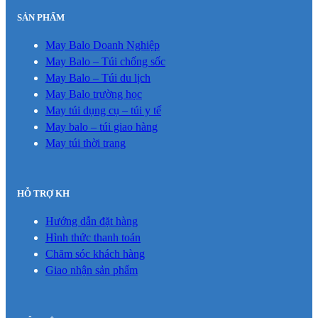
SẢN PHẨM
May Balo Doanh Nghiệp
May Balo – Túi chống sốc
May Balo – Túi du lịch
May Balo trường học
May túi dụng cụ – túi y tế
May balo – túi giao hàng
May túi thời trang
HỖ TRỢ KH
Hướng dẫn đặt hàng
Hình thức thanh toán
Chăm sóc khách hàng
Giao nhận sản phẩm