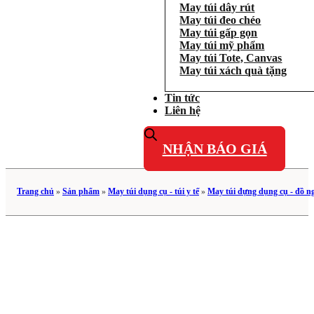
May túi dây rút
May túi đeo chéo
May túi gấp gọn
May túi mỹ phẩm
May túi Tote, Canvas
May túi xách quà tặng
Tin tức
Liên hệ
NHẬN BÁO GIÁ
Trang chủ
»
Sản phẩm
»
May túi dụng cụ - túi y tế
»
May túi đựng dụng cụ - đồ n