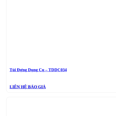
Túi Đựng Dụng Cụ – TDDC034
LIÊN HỆ BÁO GIÁ