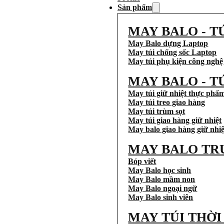
Sản phẩm
MAY BALO - T
May Balo dựng Laptop
May túi chống sốc Laptop
May túi phụ kiện công nghệ
MAY BALO - T
May túi giữ nhiệt thực phẩ
May túi treo giao hàng
May túi trùm sọt
May túi giao hàng giữ nhiệt
May balo giao hàng giữ nhiệ
MAY BALO TR
Bóp viết
May Balo học sinh
May Balo mầm non
May Balo ngoại ngữ
May Balo sinh viên
MAY TÚI THỜ