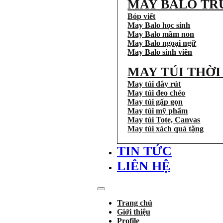
MAY BALO TR
Bóp viết
May Balo học sinh
May Balo mầm non
May Balo ngoại ngữ
May Balo sinh viên
MAY TÚI THỜ
May túi dây rút
May túi đeo chéo
May túi gấp gọn
May túi mỹ phẩm
May túi Tote, Canvas
May túi xách quà tặng
TIN TỨC
LIÊN HỆ
Trang chủ
Giới thiệu
Profile