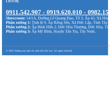
LIÊN HỆ
0911.542.907 - 0919.620.010 - 0982.15
Showroom:
14/1A, Đường Lê Quang Đạo, Tổ 3, Ấp 43, Xã Hó
Phân xưởng 1:
Tỉnh lộ 9, Ấp Rừng Sến, Xã Đức Lập, Tỉnh Tây 
Phân xưởng 2:
Ấp Bình Hữu 2, Đức Hòa Thượng, Đức Hòa, Tâ
Phân xưởng 3:
Ấp Mỹ Bình, Huyện Tân Trụ, Tây Ninh.
© 2005 Xưởng may balo túi xách Sài Gòn Sao. All rights reserved.