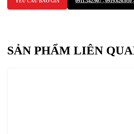
YÊU CẦU BÁO GIÁ
0911.542.907 - 0919.620.010 
SẢN PHẨM LIÊN QU