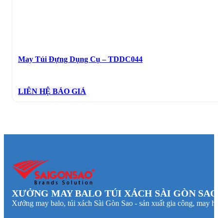
May Túi Đựng Dụng Cụ – TDDC044
LIÊN HỆ BÁO GIÁ
XƯỞNG MAY BALO TÚI XÁCH SÀI GÒN SAO
Xưởng may balo, túi xách Sài Gòn Sao - sản xuất gia công, may hà