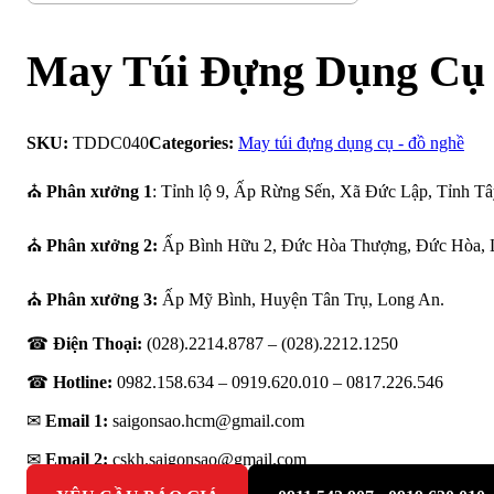
May Túi Đựng Dụng Cụ
SKU:
TDDC040
Categories:
May túi đựng dụng cụ - đồ nghề
⛪
Phân xưởng 1
: Tỉnh lộ 9, Ấp Rừng Sến, Xã Đức Lập, Tỉnh Tâ
⛪
Phân xưởng 2:
Ấp Bình Hữu 2, Đức Hòa Thượng, Đức Hòa, 
⛪
Phân xưởng 3:
Ấp Mỹ Bình, Huyện Tân Trụ, Long An.
☎
Điện Thoại:
(028).2214.8787 – (028).2212.1250
☎
Hotline:
0982.158.634 – 0919.620.010 –
0817.226.546
✉
Email 1:
saigonsao.hcm@gmail.com
✉
Email 2:
cskh.saigonsao@gmail.com