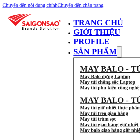
Chuyển đến nội dung chính
Chuyển đến chân trang
TRANG CHỦ
GIỚI THIỆU
PROFILE
SẢN PHẨM
MAY BALO - T
May Balo dựng Laptop
May túi chống sốc Laptop
May túi phụ kiện công nghệ
MAY BALO - T
May túi giữ nhiệt thực phẩ
May túi treo giao hàng
May túi trùm sọt
May túi giao hàng giữ nhiệt
May balo giao hàng giữ nhiệ