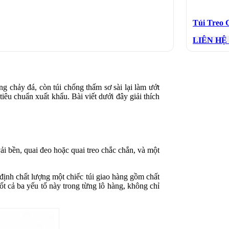
Túi Treo
LIÊN HỆ
g chảy đá, còn túi chống thấm sơ sài lại làm ướt
tiêu chuẩn xuất khẩu. Bài viết dưới đây giải thích
i bền, quai đeo hoặc quai treo chắc chắn, và một
định chất lượng một chiếc túi giao hàng gồm chất
ốt cả ba yếu tố này trong từng lô hàng, không chỉ