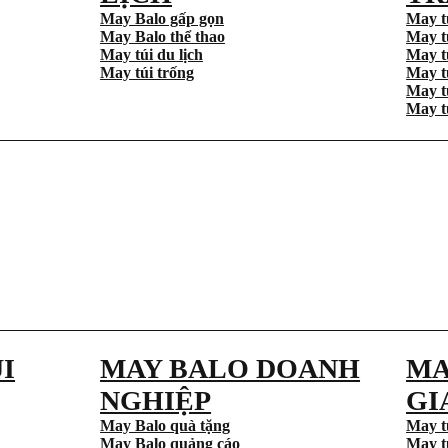
May Balo gấp gọn
May t
May Balo thể thao
May t
May túi du lịch
May t
May túi trống
May t
May t
May t
I
MAY BALO DOANH
MA
NGHIỆP
GI
May Balo quà tặng
May t
May Balo quảng cáo
May t