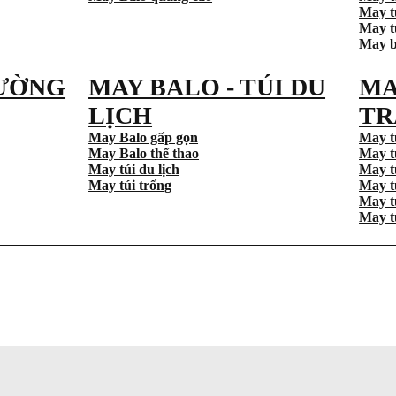
May t
May tú
May b
ƯỜNG
MAY BALO - TÚI DU
MA
LỊCH
TR
May Balo gấp gọn
May t
May Balo thể thao
May t
May túi du lịch
May t
May túi trống
May t
May t
May t