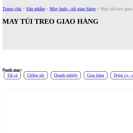
Trang chủ
»
Sản phẩm
»
May balo - túi giao hàng
»
May túi treo gia
MAY TÚI TREO GIAO HÀNG
Danh mục:
Tất cả
Chống sốc
Doanh nghiệp
Giao hàng
Dụng cụ - 