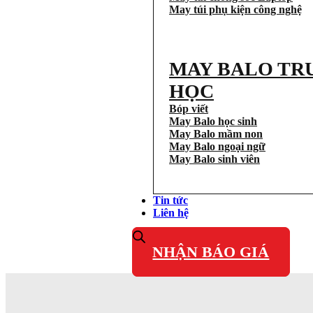
May túi phụ kiện công nghệ
MAY BALO TR
HỌC
Bóp viết
May Balo học sinh
May Balo mầm non
May Balo ngoại ngữ
May Balo sinh viên
Tin tức
Liên hệ
NHẬN BÁO GIÁ