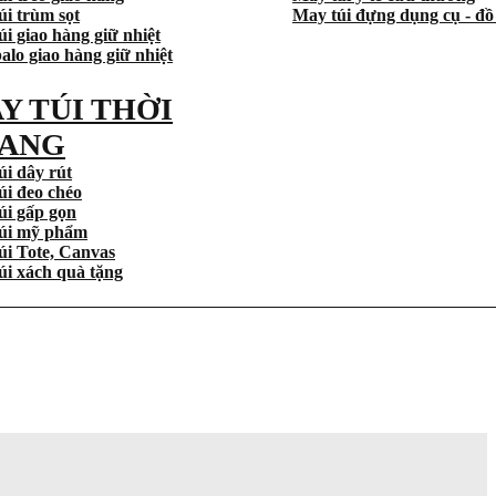
úi trùm sọt
May túi đựng dụng cụ - đồ
i giao hàng giữ nhiệt
alo giao hàng giữ nhiệt
Y TÚI THỜI
ANG
úi dây rút
úi đeo chéo
úi gấp gọn
úi mỹ phẩm
úi Tote, Canvas
úi xách quà tặng