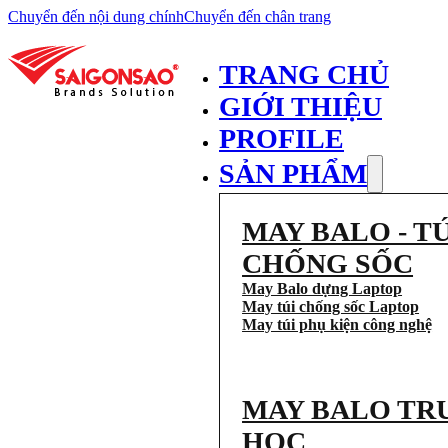
Chuyển đến nội dung chính
Chuyển đến chân trang
TRANG CHỦ
GIỚI THIỆU
PROFILE
SẢN PHẨM
MAY BALO - TÚ
CHỐNG SỐC
May Balo dựng Laptop
May túi chống sốc Laptop
May túi phụ kiện công nghệ
MAY BALO TR
HỌC