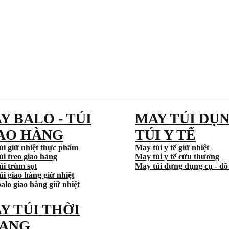
Y BALO - TÚI
MAY TÚI DỤN
AO HÀNG
TÚI Y TẾ
úi giữ nhiệt thực phẩm
May túi y tế giữ nhiệt
úi treo giao hàng
May túi y tế cứu thương
úi trùm sọt
May túi đựng dụng cụ - đồ
i giao hàng giữ nhiệt
alo giao hàng giữ nhiệt
Y TÚI THỜI
ANG