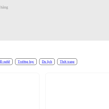
o hàng
đồ nghề
Trường học
Du lịch
Thời trang