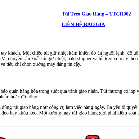
Túi Treo Giao Hàng – TTGH002
LIÊN HỆ BÁO GIÁ
tay khách. Một chiếc túi giữ nhiệt kém khiến đồ ăn nguội lạnh, đồ uốn
, chuyên sản xuất túi giữ nhiệt, balo shipper và túi treo xe máy theo 
ền và tiêu chí chọn xưởng may đáng tin cậy.
ảo quản hàng hóa trong suốt quá trình giao nhận. Túi thường có lớp vả
c phẩm hoặc đồ uống.
s dùng túi giao hàng như công cụ làm việc hàng ngày. Ba yếu tố quyết 
i đeo hay khóa kéo. Một xưởng may túi giao hàng giỏi phải kiểm soát t