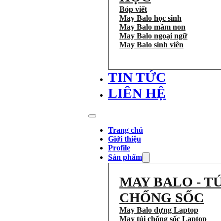
Bóp viết
May Balo học sinh
May Balo mầm non
May Balo ngoại ngữ
May Balo sinh viên
TIN TỨC
LIÊN HỆ
Trang chủ
Giới thiệu
Profile
Sản phẩm
MAY BALO - TÚ
CHỐNG SỐC
May Balo dựng Laptop
May túi chống sốc Laptop