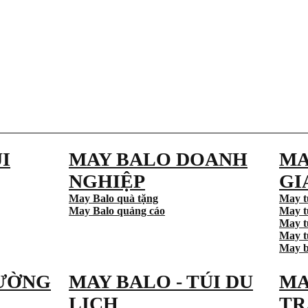
I
MAY BALO DOANH
MA
NGHIỆP
GI
May Balo quà tặng
May t
May Balo quảng cáo
May t
May t
May tú
May b
ƯỜNG
MAY BALO - TÚI DU
MA
LỊCH
TR