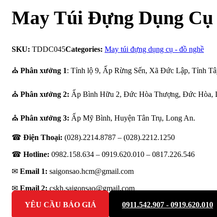
May Túi Đựng Dụng Cụ
SKU:
TDDC045
Categories:
May túi đựng dụng cụ - đồ nghề
⛪
Phân xưởng 1
: Tỉnh lộ 9, Ấp Rừng Sến, Xã Đức Lập, Tỉnh Tâ
⛪
Phân xưởng 2:
Ấp Bình Hữu 2, Đức Hòa Thượng, Đức Hòa, 
⛪
Phân xưởng 3:
Ấp Mỹ Bình, Huyện Tân Trụ, Long An.
☎
Điện Thoại:
(028).2214.8787 – (028).2212.1250
☎
Hotline:
0982.158.634 – 0919.620.010 –
0817.226.546
✉
Email 1:
saigonsao.hcm@gmail.com
✉
Email 2:
cskh.saigonsao@gmail.com
YÊU CẦU BÁO GIÁ
0911.542.907 - 0919.620.010