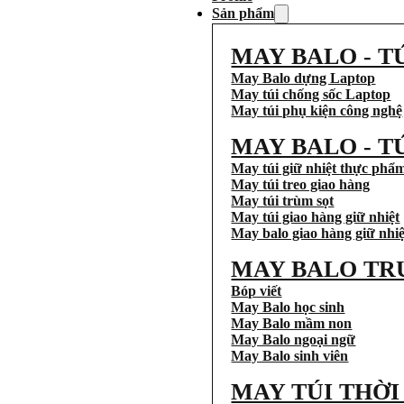
Sản phẩm
MAY BALO - T
May Balo dựng Laptop
May túi chống sốc Laptop
May túi phụ kiện công nghệ
MAY BALO - T
May túi giữ nhiệt thực phẩ
May túi treo giao hàng
May túi trùm sọt
May túi giao hàng giữ nhiệt
May balo giao hàng giữ nhiệ
MAY BALO TR
Bóp viết
May Balo học sinh
May Balo mầm non
May Balo ngoại ngữ
May Balo sinh viên
MAY TÚI THỜ