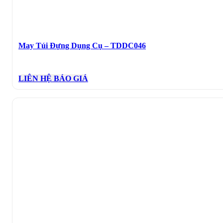
May Túi Đựng Dụng Cụ – TDDC046
LIÊN HỆ BÁO GIÁ