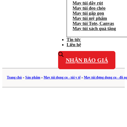
May túi dây rút
May túi đeo chéo
May túi gấp gọn
May túi mỹ phẩm
May túi Tote, Canvas
May túi xách quà tặng
Tin tức
Liên hệ
NHẬN BÁO GIÁ
Trang chủ
»
Sản phẩm
»
May túi dụng cụ - túi y tế
»
May túi đựng dụng cụ - đồ n