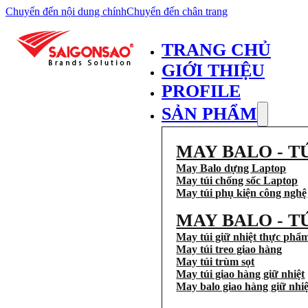
Chuyển đến nội dung chính
Chuyển đến chân trang
TRANG CHỦ
GIỚI THIỆU
PROFILE
SẢN PHẨM
MAY BALO - T
May Balo dựng Laptop
May túi chống sốc Laptop
May túi phụ kiện công nghệ
MAY BALO - T
May túi giữ nhiệt thực phẩ
May túi treo giao hàng
May túi trùm sọt
May túi giao hàng giữ nhiệt
May balo giao hàng giữ nhiệ