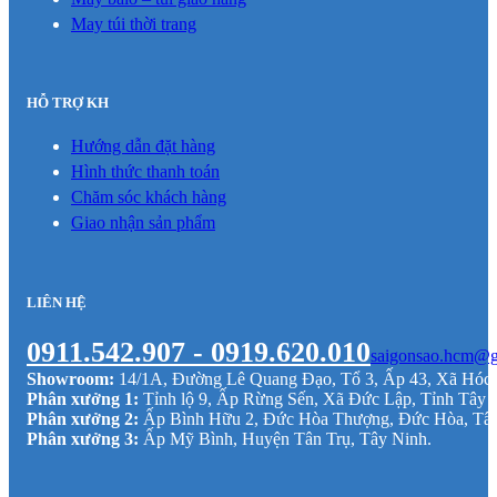
May túi thời trang
HỖ TRỢ KH
Hướng dẫn đặt hàng
Hình thức thanh toán
Chăm sóc khách hàng
Giao nhận sản phẩm
LIÊN HỆ
0911.542.907 - 0919.620.010
saigonsao.hcm@g
Showroom:
14/1A, Đường Lê Quang Đạo, Tổ 3, Ấp 43, Xã Hó
Phân xưởng 1:
Tỉnh lộ 9, Ấp Rừng Sến, Xã Đức Lập, Tỉnh Tây 
Phân xưởng 2:
Ấp Bình Hữu 2, Đức Hòa Thượng, Đức Hòa, Tâ
Phân xưởng 3:
Ấp Mỹ Bình, Huyện Tân Trụ, Tây Ninh.