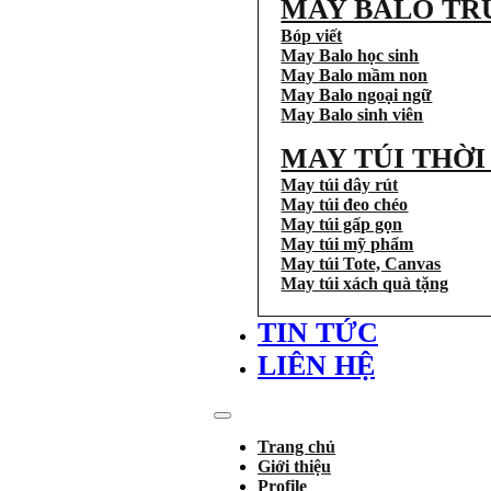
MAY BALO TR
Bóp viết
May Balo học sinh
May Balo mầm non
May Balo ngoại ngữ
May Balo sinh viên
MAY TÚI THỜ
May túi dây rút
May túi đeo chéo
May túi gấp gọn
May túi mỹ phẩm
May túi Tote, Canvas
May túi xách quà tặng
TIN TỨC
LIÊN HỆ
Trang chủ
Giới thiệu
Profile