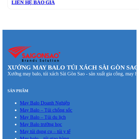
LIÊN HỆ BÁO GIÁ
XƯỞNG MAY BALO TÚI XÁCH SÀI GÒN SAO
Xưởng may balo, túi xách Sài Gòn Sao - sản xuất gia công, may hà
SẢN PHẨM
May Balo Doanh Nghiệp
May Balo – Túi chống sốc
May Balo – Túi du lịch
May Balo trường học
May túi dụng cụ – túi y tế
May balo – túi giao hàng