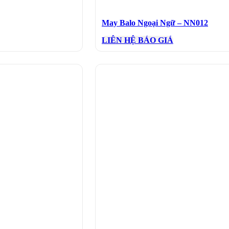
May Balo Ngoại Ngữ – NN012
LIÊN HỆ BÁO GIÁ