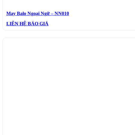
May Balo Ngoại Ngữ – NN010
LIÊN HỆ BÁO GIÁ