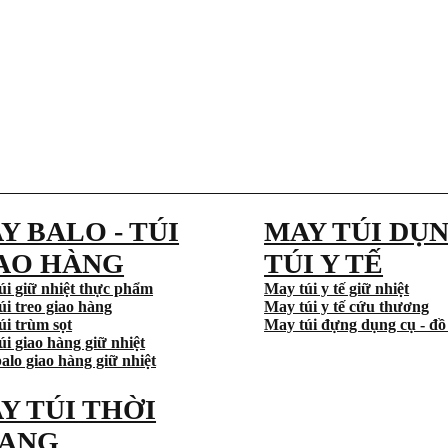
Y BALO - TÚI
MAY TÚI DỤN
AO HÀNG
TÚI Y TẾ
úi giữ nhiệt thực phẩm
May túi y tế giữ nhiệt
úi treo giao hàng
May túi y tế cứu thương
úi trùm sọt
May túi đựng dụng cụ - đồ
i giao hàng giữ nhiệt
alo giao hàng giữ nhiệt
Y TÚI THỜI
ANG