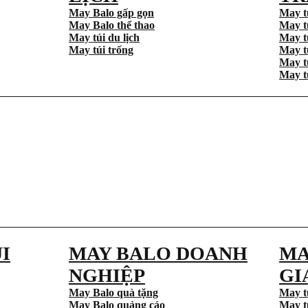
May Balo gấp gọn
May t
May Balo thể thao
May t
May túi du lịch
May t
May túi trống
May t
May t
May t
I
MAY BALO DOANH
MA
NGHIỆP
GI
May Balo quà tặng
May t
May Balo quảng cáo
May t