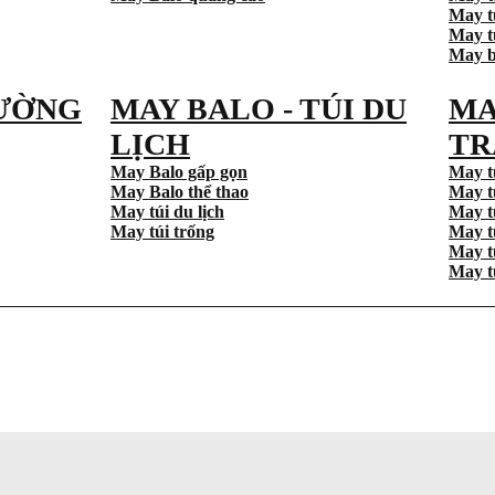
May t
May tú
May b
ƯỜNG
MAY BALO - TÚI DU
MA
LỊCH
TR
May Balo gấp gọn
May t
May Balo thể thao
May t
May túi du lịch
May t
May túi trống
May t
May t
May t