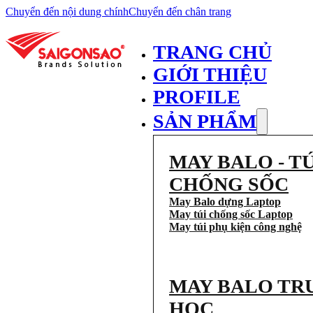
Chuyển đến nội dung chính
Chuyển đến chân trang
TRANG CHỦ
GIỚI THIỆU
PROFILE
SẢN PHẨM
MAY BALO - TÚ
CHỐNG SỐC
May Balo dựng Laptop
May túi chống sốc Laptop
May túi phụ kiện công nghệ
MAY BALO TR
HỌC