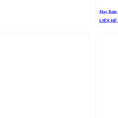
May Balo
LIÊN HỆ