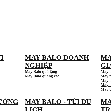
I
MAY BALO DOANH
MA
NGHIỆP
GI
May Balo quà tặng
May t
May Balo quảng cáo
May t
May t
May tú
May b
ƯỜNG
MAY BALO - TÚI DU
MA
LỊCH
TR