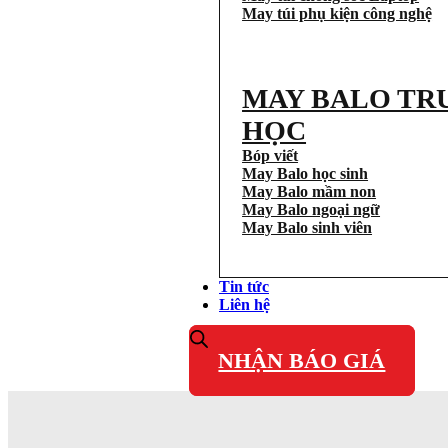
May túi phụ kiện công nghệ
MAY BALO TR
HỌC
Bóp viết
May Balo học sinh
May Balo mầm non
May Balo ngoại ngữ
May Balo sinh viên
Tin tức
Liên hệ
NHẬN BÁO GIÁ