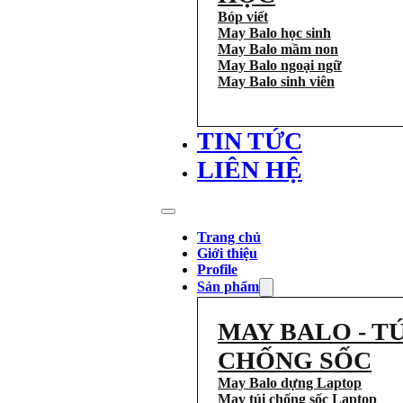
Bóp viết
May Balo học sinh
May Balo mầm non
May Balo ngoại ngữ
May Balo sinh viên
TIN TỨC
LIÊN HỆ
Trang chủ
Giới thiệu
Profile
Sản phẩm
MAY BALO - TÚ
CHỐNG SỐC
May Balo dựng Laptop
May túi chống sốc Laptop