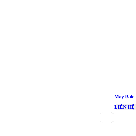
May Balo
LIÊN HỆ