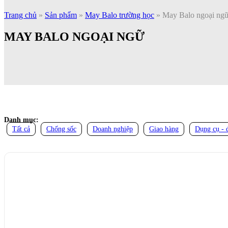
Trang chủ
»
Sản phẩm
»
May Balo trường học
»
May Balo ngoại ng
MAY BALO NGOẠI NGỮ
Danh mục:
Tất cả
Chống sốc
Doanh nghiệp
Giao hàng
Dụng cụ - 