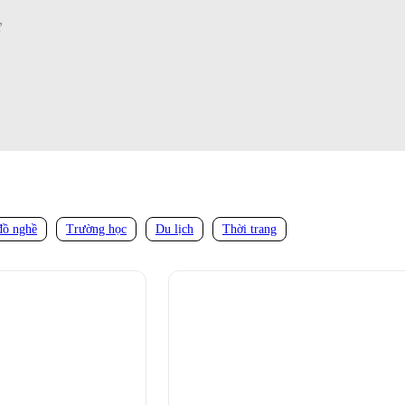
ữ
đồ nghề
Trường học
Du lịch
Thời trang