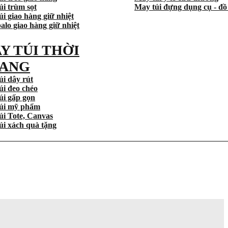
úi trùm sọt
May túi đựng dụng cụ - đồ
i giao hàng giữ nhiệt
alo giao hàng giữ nhiệt
Y TÚI THỜI
ANG
úi dây rút
úi đeo chéo
úi gấp gọn
úi mỹ phẩm
úi Tote, Canvas
úi xách quà tặng