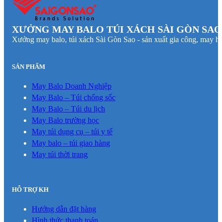
XƯỞNG MAY BALO TÚI XÁCH SÀI GÒN SAO
Xưởng may balo, túi xách Sài Gòn Sao - sản xuất gia công, may hà
SẢN PHẨM
May Balo Doanh Nghiệp
May Balo – Túi chống sốc
May Balo – Túi du lịch
May Balo trường học
May túi dụng cụ – túi y tế
May balo – túi giao hàng
May túi thời trang
HỖ TRỢ KH
Hướng dẫn đặt hàng
Hình thức thanh toán