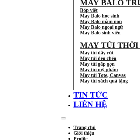
MAY BALO TR
Bóp viết
May Balo học sinh
May Balo mầm non
May Balo ngoại ngữ
May Balo sinh viên
MAY TÚI THỜ
May túi dây rút
May túi đeo chéo
May túi gấp gọn
May túi mỹ phẩm
May túi Tote, Canvas
May túi xách quà tặng
TIN TỨC
LIÊN HỆ
Trang chủ
Giới thiệu
Profile