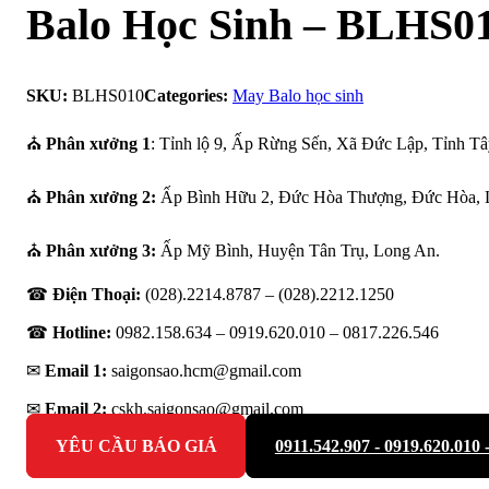
Balo Học Sinh – BLHS0
SKU:
BLHS010
Categories:
May Balo học sinh
⛪
Phân xưởng 1
: Tỉnh lộ 9, Ấp Rừng Sến, Xã Đức Lập, Tỉnh Tâ
⛪
Phân xưởng 2:
Ấp Bình Hữu 2, Đức Hòa Thượng, Đức Hòa, 
⛪
Phân xưởng 3:
Ấp Mỹ Bình, Huyện Tân Trụ, Long An.
☎
Điện Thoại:
(028).2214.8787 – (028).2212.1250
☎
Hotline:
0982.158.634 – 0919.620.010 – 0817.226.546
✉
Email 1:
saigonsao.hcm@gmail.com
✉
Email 2:
cskh.saigonsao@gmail.com
YÊU CẦU BÁO GIÁ
0911.542.907 - 0919.620.010 