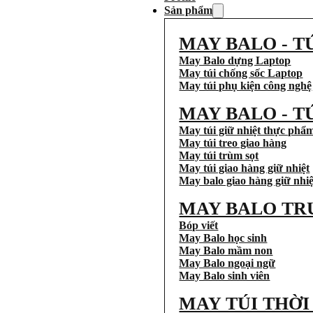
Sản phẩm
MAY BALO - T
May Balo dựng Laptop
May túi chống sốc Laptop
May túi phụ kiện công nghệ
MAY BALO - T
May túi giữ nhiệt thực phẩ
May túi treo giao hàng
May túi trùm sọt
May túi giao hàng giữ nhiệt
May balo giao hàng giữ nhiệ
MAY BALO TR
Bóp viết
May Balo học sinh
May Balo mầm non
May Balo ngoại ngữ
May Balo sinh viên
MAY TÚI THỜ