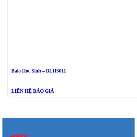
Balo Học Sinh – BLHS011
LIÊN HỆ BÁO GIÁ