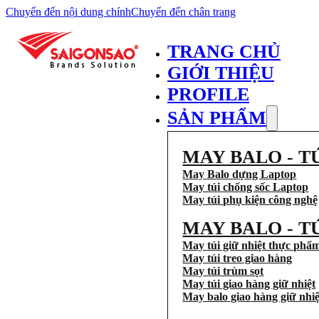
Chuyển đến nội dung chính
Chuyển đến chân trang
TRANG CHỦ
GIỚI THIỆU
PROFILE
SẢN PHẨM
MAY BALO - T
May Balo dựng Laptop
May túi chống sốc Laptop
May túi phụ kiện công nghệ
MAY BALO - T
May túi giữ nhiệt thực phẩ
May túi treo giao hàng
May túi trùm sọt
May túi giao hàng giữ nhiệt
May balo giao hàng giữ nhiệ