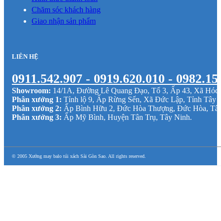
Chăm sóc khách hàng
Giao nhận sản phẩm
LIÊN HỆ
0911.542.907 - 0919.620.010 - 0982.15
Showroom:
14/1A, Đường Lê Quang Đạo, Tổ 3, Ấp 43, Xã Hó
Phân xưởng 1:
Tỉnh lộ 9, Ấp Rừng Sến, Xã Đức Lập, Tỉnh Tây 
Phân xưởng 2:
Ấp Bình Hữu 2, Đức Hòa Thượng, Đức Hòa, Tâ
Phân xưởng 3:
Ấp Mỹ Bình, Huyện Tân Trụ, Tây Ninh.
© 2005 Xưởng may balo túi xách Sài Gòn Sao. All rights reserved.