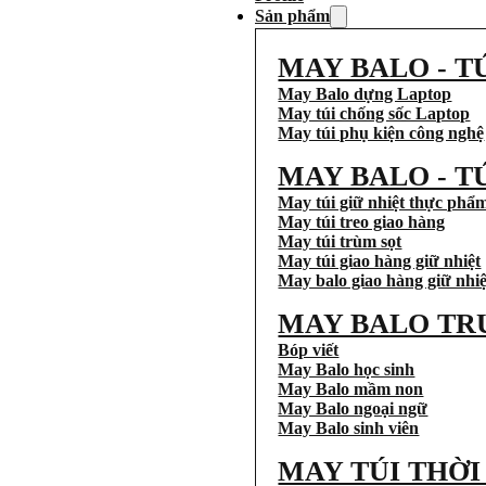
Sản phẩm
MAY BALO - T
May Balo dựng Laptop
May túi chống sốc Laptop
May túi phụ kiện công nghệ
MAY BALO - T
May túi giữ nhiệt thực phẩ
May túi treo giao hàng
May túi trùm sọt
May túi giao hàng giữ nhiệt
May balo giao hàng giữ nhiệ
MAY BALO TR
Bóp viết
May Balo học sinh
May Balo mầm non
May Balo ngoại ngữ
May Balo sinh viên
MAY TÚI THỜ