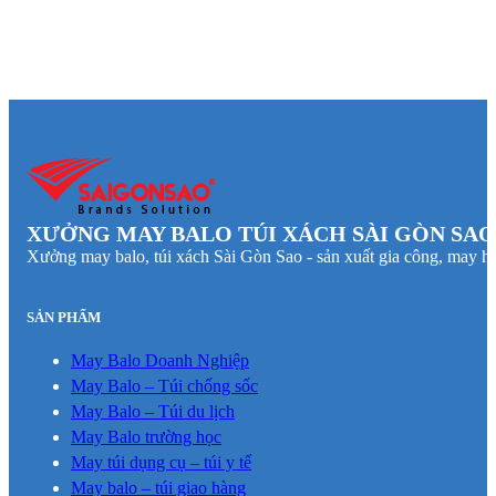
XƯỞNG MAY BALO TÚI XÁCH SÀI GÒN SAO
Xưởng may balo, túi xách Sài Gòn Sao - sản xuất gia công, may hà
SẢN PHẨM
May Balo Doanh Nghiệp
May Balo – Túi chống sốc
May Balo – Túi du lịch
May Balo trường học
May túi dụng cụ – túi y tế
May balo – túi giao hàng