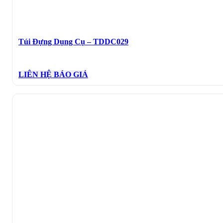
Túi Đựng Dụng Cụ – TDDC029
LIÊN HỆ BÁO GIÁ