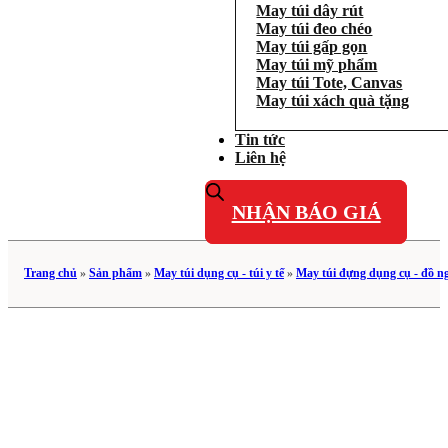
May túi dây rút
May túi đeo chéo
May túi gấp gọn
May túi mỹ phẩm
May túi Tote, Canvas
May túi xách quà tặng
Tin tức
Liên hệ
NHẬN BÁO GIÁ
Trang chủ
»
Sản phẩm
»
May túi dụng cụ - túi y tế
»
May túi đựng dụng cụ - đồ n