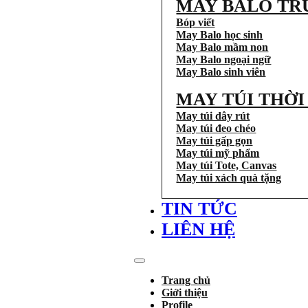
MAY BALO TR
Bóp viết
May Balo học sinh
May Balo mầm non
May Balo ngoại ngữ
May Balo sinh viên
MAY TÚI THỜ
May túi dây rút
May túi đeo chéo
May túi gấp gọn
May túi mỹ phẩm
May túi Tote, Canvas
May túi xách quà tặng
TIN TỨC
LIÊN HỆ
Trang chủ
Giới thiệu
Profile