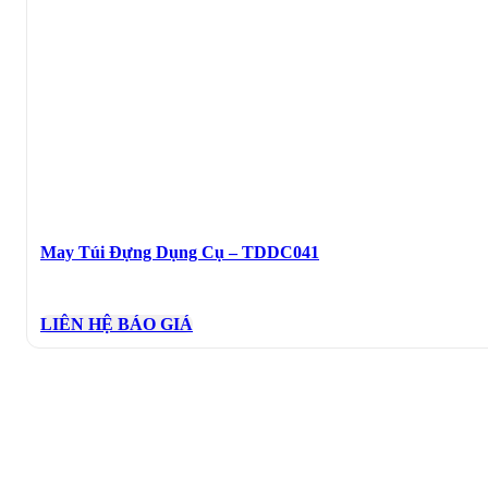
May Túi Đựng Dụng Cụ – TDDC041
LIÊN HỆ BÁO GIÁ