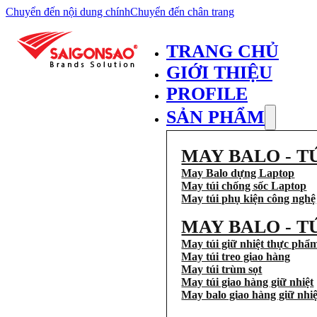
Chuyển đến nội dung chính
Chuyển đến chân trang
TRANG CHỦ
GIỚI THIỆU
PROFILE
SẢN PHẨM
MAY BALO - T
May Balo dựng Laptop
May túi chống sốc Laptop
May túi phụ kiện công nghệ
MAY BALO - T
May túi giữ nhiệt thực phẩ
May túi treo giao hàng
May túi trùm sọt
May túi giao hàng giữ nhiệt
May balo giao hàng giữ nhiệ