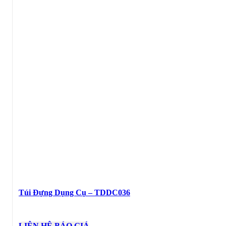
Túi Đựng Dụng Cụ – TDDC036
LIÊN HỆ BÁO GIÁ