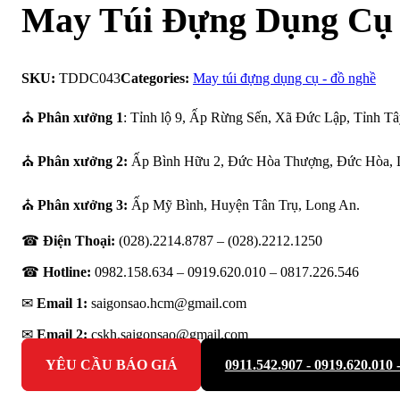
May Túi Đựng Dụng Cụ
SKU:
TDDC043
Categories:
May túi đựng dụng cụ - đồ nghề
⛪
Phân xưởng 1
: Tỉnh lộ 9, Ấp Rừng Sến, Xã Đức Lập, Tỉnh Tâ
⛪
Phân xưởng 2:
Ấp Bình Hữu 2, Đức Hòa Thượng, Đức Hòa, 
⛪
Phân xưởng 3:
Ấp Mỹ Bình, Huyện Tân Trụ, Long An.
☎
Điện Thoại:
(028).2214.8787 – (028).2212.1250
☎
Hotline:
0982.158.634 – 0919.620.010 –
0817.226.546
✉
Email 1:
saigonsao.hcm@gmail.com
✉
Email 2:
cskh.saigonsao@gmail.com
YÊU CẦU BÁO GIÁ
0911.542.907 - 0919.620.010 