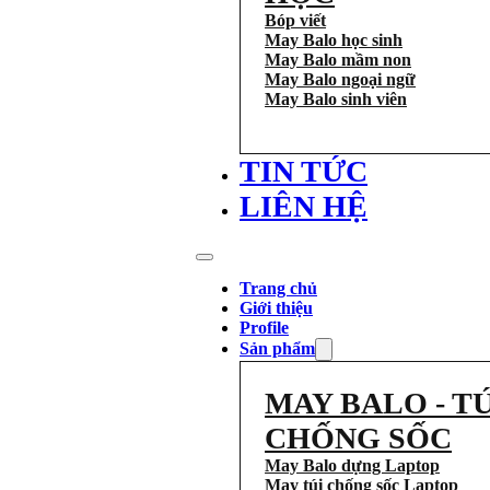
Bóp viết
May Balo học sinh
May Balo mầm non
May Balo ngoại ngữ
May Balo sinh viên
TIN TỨC
LIÊN HỆ
Trang chủ
Giới thiệu
Profile
Sản phẩm
MAY BALO - TÚ
CHỐNG SỐC
May Balo dựng Laptop
May túi chống sốc Laptop