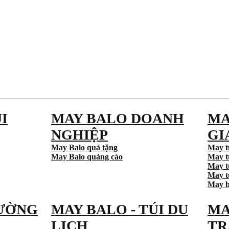
I
MAY BALO DOANH
MA
NGHIỆP
GI
May Balo quà tặng
May t
May Balo quảng cáo
May t
May t
May tú
May b
ƯỜNG
MAY BALO - TÚI DU
MA
LỊCH
TR