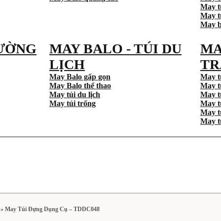
May t
May tú
May b
ƯỜNG
MAY BALO - TÚI DU
MA
LỊCH
TR
May Balo gấp gọn
May t
May Balo thể thao
May t
May túi du lịch
May t
May túi trống
May t
May t
May t
»
May Túi Đựng Dụng Cụ – TDDC048