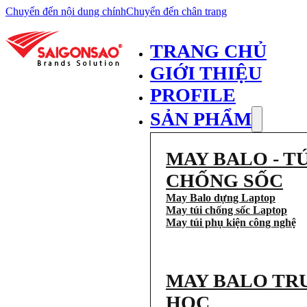
Chuyển đến nội dung chính
Chuyển đến chân trang
TRANG CHỦ
GIỚI THIỆU
PROFILE
SẢN PHẨM
MAY BALO - TÚ
CHỐNG SỐC
May Balo dựng Laptop
May túi chống sốc Laptop
May túi phụ kiện công nghệ
MAY BALO TR
HỌC