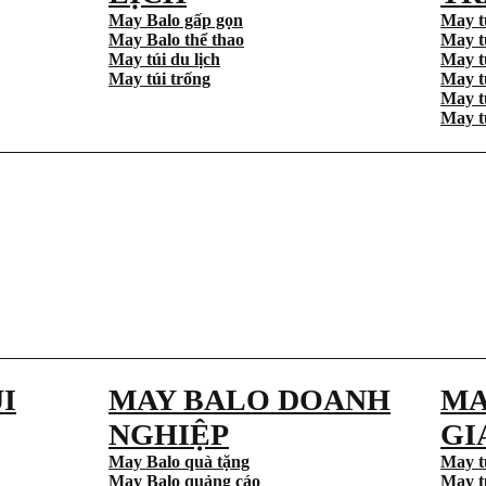
May Balo gấp gọn
May t
May Balo thể thao
May t
May túi du lịch
May t
May túi trống
May t
May t
May t
I
MAY BALO DOANH
MA
NGHIỆP
GI
May Balo quà tặng
May t
May Balo quảng cáo
May t