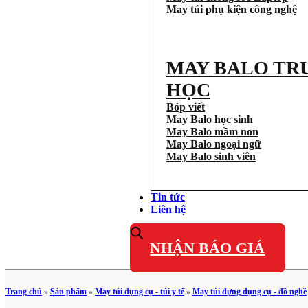
May túi phụ kiện công nghệ
MAY BALO TR
HỌC
Bóp viết
May Balo học sinh
May Balo mầm non
May Balo ngoại ngữ
May Balo sinh viên
Tin tức
Liên hệ
NHẬN BÁO GIÁ
Trang chủ
»
Sản phẩm
»
May túi dụng cụ - túi y tế
»
May túi đựng dụng cụ - đồ nghề