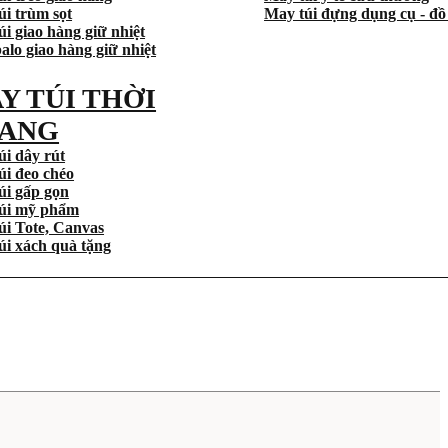
úi trùm sọt
May túi đựng dụng cụ - đồ
i giao hàng giữ nhiệt
alo giao hàng giữ nhiệt
Y TÚI THỜI
ANG
úi dây rút
úi đeo chéo
úi gấp gọn
úi mỹ phẩm
úi Tote, Canvas
úi xách quà tặng