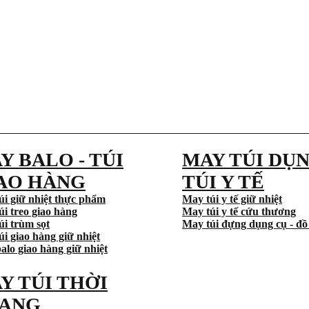
Y BALO - TÚI
MAY TÚI DỤN
AO HÀNG
TÚI Y TẾ
úi giữ nhiệt thực phẩm
May túi y tế giữ nhiệt
úi treo giao hàng
May túi y tế cứu thương
úi trùm sọt
May túi đựng dụng cụ - đồ
i giao hàng giữ nhiệt
alo giao hàng giữ nhiệt
Y TÚI THỜI
ANG