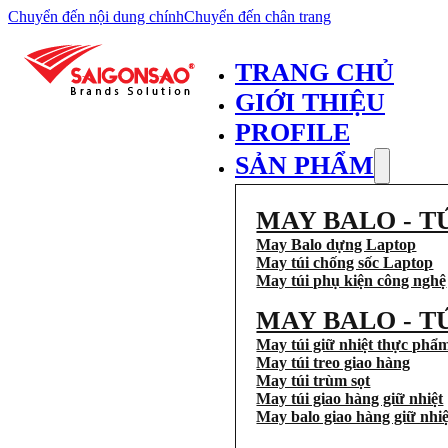
Chuyển đến nội dung chính
Chuyển đến chân trang
TRANG CHỦ
GIỚI THIỆU
PROFILE
SẢN PHẨM
MAY BALO - T
May Balo dựng Laptop
May túi chống sốc Laptop
May túi phụ kiện công nghệ
MAY BALO - T
May túi giữ nhiệt thực phẩ
May túi treo giao hàng
May túi trùm sọt
May túi giao hàng giữ nhiệt
May balo giao hàng giữ nhiệ