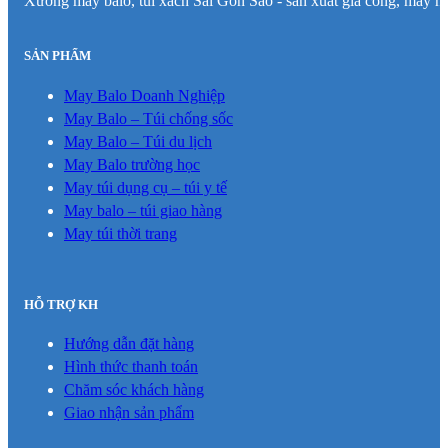
Xưởng may balo, túi xách Sài Gòn Sao - sản xuất gia công, may hà
SẢN PHẨM
May Balo Doanh Nghiệp
May Balo – Túi chống sốc
May Balo – Túi du lịch
May Balo trường học
May túi dụng cụ – túi y tế
May balo – túi giao hàng
May túi thời trang
HỖ TRỢ KH
Hướng dẫn đặt hàng
Hình thức thanh toán
Chăm sóc khách hàng
Giao nhận sản phẩm