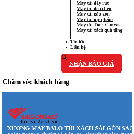
May túi dây rút
May túi đeo chéo
May túi gấp gọn
May túi mỹ phẩm
May túi Tote, Canvas
May túi xách quà tặng
Tin tức
Liên hệ
NHẬN BÁO GIÁ
Chăm sóc khách hàng
XƯỞNG MAY BALO TÚI XÁCH SÀI GÒN SAO