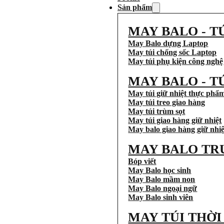
Sản phẩm
MAY BALO - T
May Balo dựng Laptop
May túi chống sốc Laptop
May túi phụ kiện công nghệ
MAY BALO - T
May túi giữ nhiệt thực phẩ
May túi treo giao hàng
May túi trùm sọt
May túi giao hàng giữ nhiệt
May balo giao hàng giữ nhiệ
MAY BALO TR
Bóp viết
May Balo học sinh
May Balo mầm non
May Balo ngoại ngữ
May Balo sinh viên
MAY TÚI THỜ