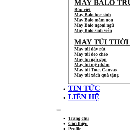
MAY BALO TR
Bóp viết
May Balo học sinh
May Balo mầm non
May Balo ngoại ngữ
May Balo sinh viên
MAY TÚI THỜ
May túi dây rút
May túi đeo chéo
May túi gấp gọn
May túi mỹ phẩm
May túi Tote, Canvas
May túi xách quà tặng
TIN TỨC
LIÊN HỆ
Trang chủ
Giới thiệu
Profile