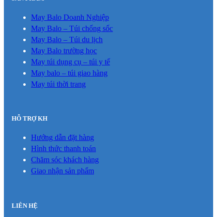
May Balo Doanh Nghiệp
May Balo – Túi chống sốc
May Balo – Túi du lịch
May Balo trường học
May túi dụng cụ – túi y tế
May balo – túi giao hàng
May túi thời trang
HỖ TRỢ KH
Hướng dẫn đặt hàng
Hình thức thanh toán
Chăm sóc khách hàng
Giao nhận sản phẩm
LIÊN HỆ