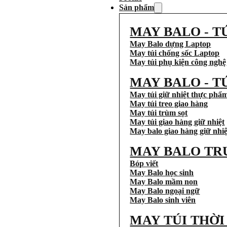
Sản phẩm
MAY BALO - T
May Balo dựng Laptop
May túi chống sốc Laptop
May túi phụ kiện công nghệ
MAY BALO - T
May túi giữ nhiệt thực phẩ
May túi treo giao hàng
May túi trùm sọt
May túi giao hàng giữ nhiệt
May balo giao hàng giữ nhiệ
MAY BALO TR
Bóp viết
May Balo học sinh
May Balo mầm non
May Balo ngoại ngữ
May Balo sinh viên
MAY TÚI THỜ