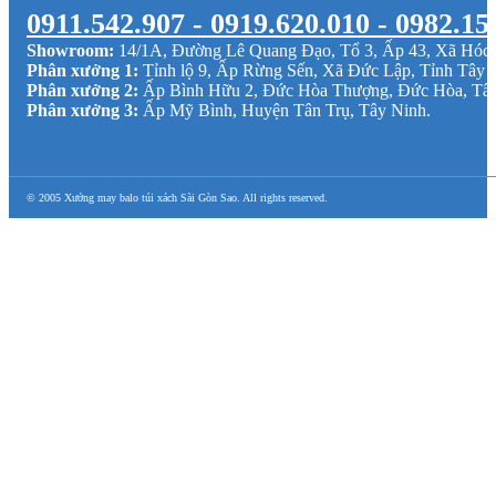
0911.542.907 - 0919.620.010 - 0982.15
Showroom:
14/1A, Đường Lê Quang Đạo, Tổ 3, Ấp 43, Xã Hó
Phân xưởng 1:
Tỉnh lộ 9, Ấp Rừng Sến, Xã Đức Lập, Tỉnh Tây 
Phân xưởng 2:
Ấp Bình Hữu 2, Đức Hòa Thượng, Đức Hòa, Tâ
Phân xưởng 3:
Ấp Mỹ Bình, Huyện Tân Trụ, Tây Ninh.
© 2005 Xưởng may balo túi xách Sài Gòn Sao. All rights reserved.