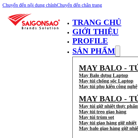
Chuyển đến nội dung chính
Chuyển đến chân trang
TRANG CHỦ
GIỚI THIỆU
PROFILE
SẢN PHẨM
MAY BALO - T
May Balo dựng Laptop
May túi chống sốc Laptop
May túi phụ kiện công nghệ
MAY BALO - T
May túi giữ nhiệt thực phẩ
May túi treo giao hàng
May túi trùm sọt
May túi giao hàng giữ nhiệt
May balo giao hàng giữ nhiệ