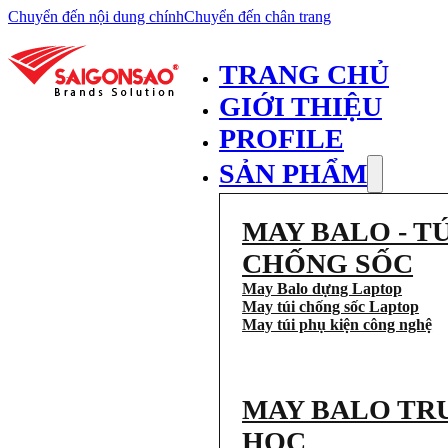
Chuyển đến nội dung chính
Chuyển đến chân trang
TRANG CHỦ
GIỚI THIỆU
PROFILE
SẢN PHẨM
MAY BALO - TÚ
CHỐNG SỐC
May Balo dựng Laptop
May túi chống sốc Laptop
May túi phụ kiện công nghệ
MAY BALO TR
HỌC