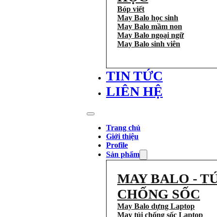
Bóp viết
May Balo học sinh
May Balo mầm non
May Balo ngoại ngữ
May Balo sinh viên
TIN TỨC
LIÊN HỆ
Trang chủ
Giới thiệu
Profile
Sản phẩm
MAY BALO - TÚ
CHỐNG SỐC
May Balo dựng Laptop
May túi chống sốc Laptop