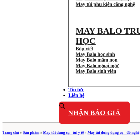
May túi phụ kiện công nghệ
MAY BALO TR
HỌC
Bóp viết
May Balo học sinh
May Balo mầm non
May Balo ngoại ngữ
May Balo sinh viên
Tin tức
Liên hệ
NHẬN BÁO GIÁ
Trang chủ
»
Sản phẩm
»
May túi dụng cụ - túi y tế
»
May túi đựng dụng cụ - đồ nghề