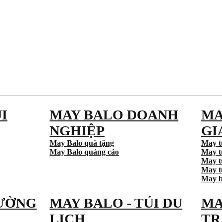
I
MAY BALO DOANH
MA
NGHIỆP
GI
May Balo quà tặng
May t
May Balo quảng cáo
May t
May t
May tú
May b
ƯỜNG
MAY BALO - TÚI DU
MA
LỊCH
TR