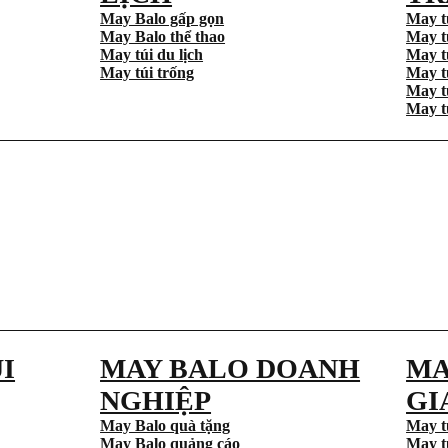
May Balo gấp gọn
May t
May Balo thể thao
May t
May túi du lịch
May t
May túi trống
May t
May t
May t
I
MAY BALO DOANH
MA
NGHIỆP
GI
May Balo quà tặng
May t
May Balo quảng cáo
May t