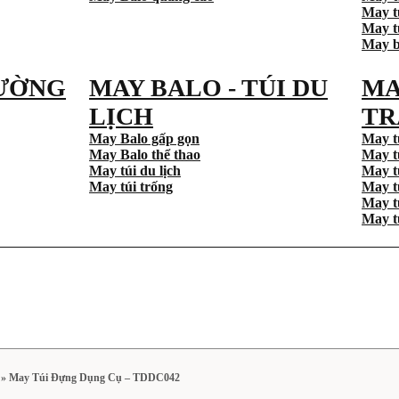
May t
May tú
May b
ƯỜNG
MAY BALO - TÚI DU
MA
LỊCH
TR
May Balo gấp gọn
May t
May Balo thể thao
May t
May túi du lịch
May t
May túi trống
May t
May t
May t
»
May Túi Đựng Dụng Cụ – TDDC042