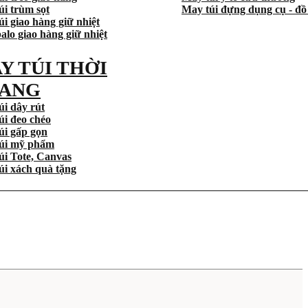
úi trùm sọt
May túi đựng dụng cụ - đồ
i giao hàng giữ nhiệt
alo giao hàng giữ nhiệt
Y TÚI THỜI
ANG
úi dây rút
úi đeo chéo
úi gấp gọn
úi mỹ phẩm
úi Tote, Canvas
úi xách quà tặng