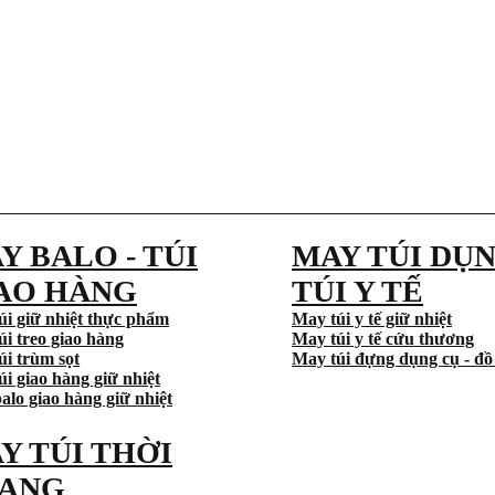
Y BALO - TÚI
MAY TÚI DỤN
AO HÀNG
TÚI Y TẾ
úi giữ nhiệt thực phẩm
May túi y tế giữ nhiệt
úi treo giao hàng
May túi y tế cứu thương
úi trùm sọt
May túi đựng dụng cụ - đồ
i giao hàng giữ nhiệt
alo giao hàng giữ nhiệt
Y TÚI THỜI
ANG