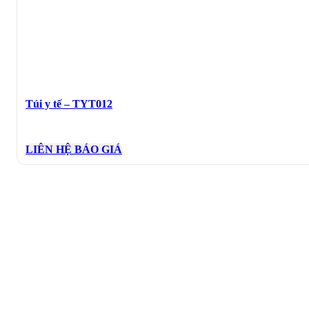
Túi y tế – TYT012
LIÊN HỆ BÁO GIÁ