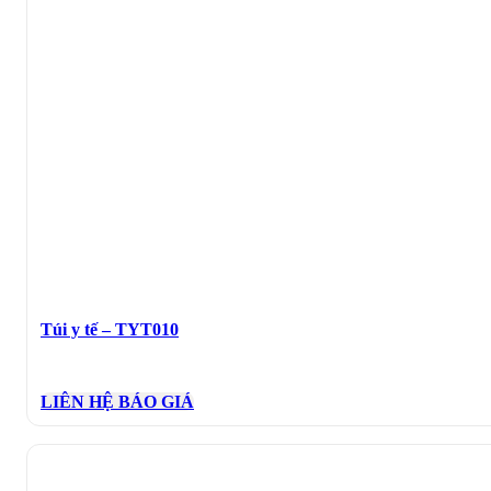
Túi y tế – TYT010
LIÊN HỆ BÁO GIÁ