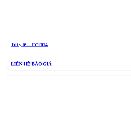
Túi y tế – TYT014
LIÊN HỆ BÁO GIÁ