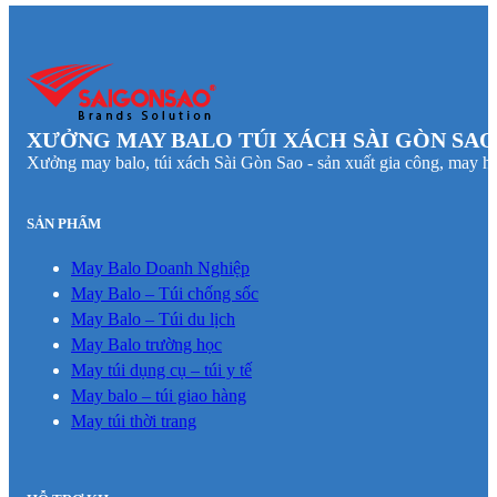
XƯỞNG MAY BALO TÚI XÁCH SÀI GÒN SAO
Xưởng may balo, túi xách Sài Gòn Sao - sản xuất gia công, may hà
SẢN PHẨM
May Balo Doanh Nghiệp
May Balo – Túi chống sốc
May Balo – Túi du lịch
May Balo trường học
May túi dụng cụ – túi y tế
May balo – túi giao hàng
May túi thời trang