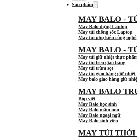
Sản phẩm
MAY BALO - T
May Balo dựng Laptop
May túi chống sốc Laptop
May túi phụ kiện công nghệ
MAY BALO - T
May túi giữ nhiệt thực phẩ
May túi treo giao hàng
May túi trùm sọt
May túi giao hàng giữ nhiệt
May balo giao hàng giữ nhiệ
MAY BALO TR
Bóp viết
May Balo học sinh
May Balo mầm non
May Balo ngoại ngữ
May Balo sinh viên
MAY TÚI THỜ