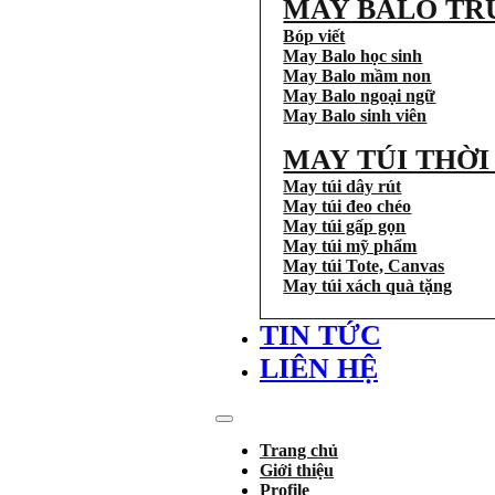
MAY BALO TR
Bóp viết
May Balo học sinh
May Balo mầm non
May Balo ngoại ngữ
May Balo sinh viên
MAY TÚI THỜ
May túi dây rút
May túi đeo chéo
May túi gấp gọn
May túi mỹ phẩm
May túi Tote, Canvas
May túi xách quà tặng
TIN TỨC
LIÊN HỆ
Trang chủ
Giới thiệu
Profile