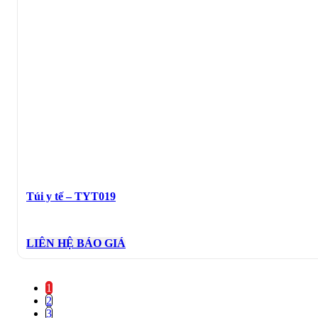
Túi y tế – TYT019
LIÊN HỆ BÁO GIÁ
1
2
3