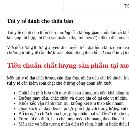
Tú
Túi y tế dành cho thôn bản
Túi y tế dành cho thôn bản thường cần không gian chứa lớn và khả 
kế dạng túi hộp, túi đeo vai hoặc balo, tùy theo đặc điểm di chuyể
Với đối tượng thường xuyên di chuyển trên địa hình khó, quai đe
chương trình y tế cần được xác nhận riêng theo hồ sơ của đơn vị tri
Tiêu chuẩn chất lượng sản phẩm tại xư
Một túi y tế đạt chất lượng cần đáp ứng nhiều tiêu chí kỹ thuật,
túi y tế
cần kiểm soát chặt chẽ ở từng công đoạn sản xuất.
Chất liệu phù hợp với mục đích sử dụng, ưu tiên khả năng hạ
Đường may đều, chắc chắn và được gia cố tại các vị trí chịu 
Khóa kéo vận hành trơn tru, không kẹt khi thao tác nhanh.
Quai xách và dây đeo chịu lực phù hợp với trọng lượng vật 
Bố trí ngăn chứa khoa học, giúp phân loại và lấy đồ thuận ti
Form túi ổn định, hạn chế móp méo khi mang theo lâu dài.
Màu sắc và biểu tượng nhận diện rõ ràng, hình in hoặc thêu l