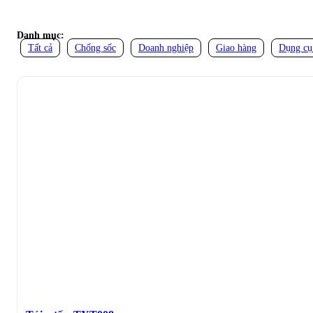
Danh mục:
Tất cả
Chống sốc
Doanh nghiệp
Giao hàng
Dụng cụ