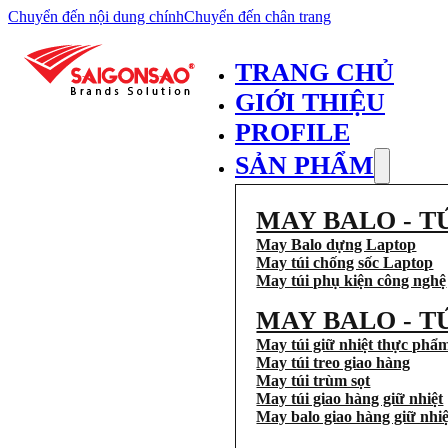
Chuyển đến nội dung chính
Chuyển đến chân trang
TRANG CHỦ
GIỚI THIỆU
PROFILE
SẢN PHẨM
MAY BALO - T
May Balo dựng Laptop
May túi chống sốc Laptop
May túi phụ kiện công nghệ
MAY BALO - T
May túi giữ nhiệt thực phẩ
May túi treo giao hàng
May túi trùm sọt
May túi giao hàng giữ nhiệt
May balo giao hàng giữ nhiệ