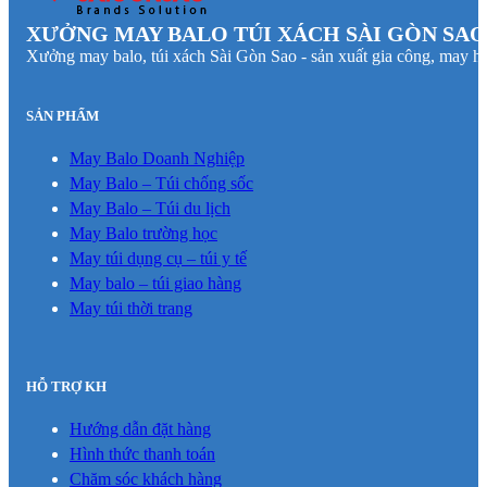
XƯỞNG MAY BALO TÚI XÁCH SÀI GÒN SAO
Xưởng may balo, túi xách Sài Gòn Sao - sản xuất gia công, may hà
SẢN PHẨM
May Balo Doanh Nghiệp
May Balo – Túi chống sốc
May Balo – Túi du lịch
May Balo trường học
May túi dụng cụ – túi y tế
May balo – túi giao hàng
May túi thời trang
HỖ TRỢ KH
Hướng dẫn đặt hàng
Hình thức thanh toán
Chăm sóc khách hàng