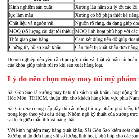
Kinh nghiệm sản xuất
Xưởng lâu năm xử lý tốt các lỗi
lực làm mẫu
Xưởng có bộ phận thiết kế riêng
Chất liệu và nguồn vải
Nguồn rõ ràng, đa dạng giúp do
MOQ (số lượng cài đặt tối thiểu)
MOQ linh hoạt phù hợp với các 
Thời gian giao hàng
Cam kết đúng tiến độ giúp doan
Chứng từ, hồ sơ xuất khẩu
Cần thiết bị xuất khẩu đơn hàng 
Doanh nghiệp nên yêu cầu trạm gửi mẫu vải thật và mẫu túi hoàn t
của khóa giúp tránh rủi ro khi sản xuất hàng loạt.
Lý do nên chọn máy may túi mỹ phẩm t
Sài Gòn Sao là xưởng may balo túi xách xuất khẩu, hoạt động từ
Hóc Môn, TP.HCM, thuận tiện cho khách hàng khu vực phía Nam đ
Sài Gòn Sao cung cấp đầy đủ các dòng túi mỹ phẩm phổ biến, từ tú
trong logo theo yêu cầu riêng. Nhóm ngũ kỹ thuật của xưởng trực 
sai lệch giữa mẫu thử và hàng thật.
Với kinh nghiệm may hàng xuất khẩu, Sài Gòn Sao kiểm soát chặt
Xưởng nhận đơn hàng với số lượng linh hoạt, phù hợp cho các sản 