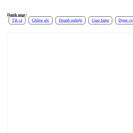
Danh mục:
Tất cả
Chống sốc
Doanh nghiệp
Giao hàng
Dụng cụ