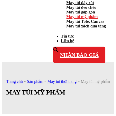
May túi dây rút
May túi đeo chéo
May túi gấp gọn
May túi mỹ phẩm
May túi Tote, Canvas
May túi xách quà tặng
Tin tức
Liên hệ
NHẬN BÁO GIÁ
Trang chủ
»
Sản phẩm
»
May túi thời trang
»
May túi mỹ phẩm
MAY TÚI MỸ PHẨM