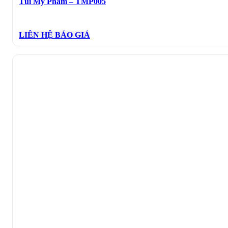
Túi Mỹ Phẩm – TMP005
LIÊN HỆ BÁO GIÁ