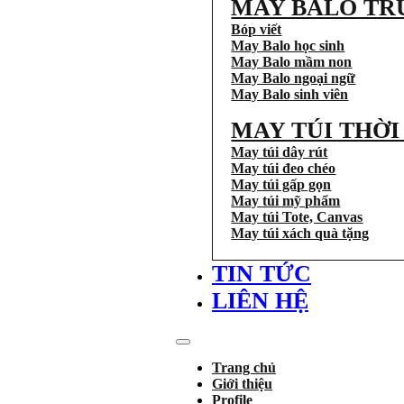
MAY BALO TR
Bóp viết
May Balo học sinh
May Balo mầm non
May Balo ngoại ngữ
May Balo sinh viên
MAY TÚI THỜ
May túi dây rút
May túi đeo chéo
May túi gấp gọn
May túi mỹ phẩm
May túi Tote, Canvas
May túi xách quà tặng
TIN TỨC
LIÊN HỆ
Trang chủ
Giới thiệu
Profile