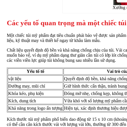
Xưởng m
Các yếu tố quan trọng mà một chiếc tú
Một chiếc túi mỹ phẩm đạt tiêu chuẩn phải bảo vệ được sản phẩm 
liệu, kỹ thuật may và thiết kế ngay từ khâu làm mẫu.
Chất liệu quyết định độ bền và khả năng chống chịu của túi. Vải
muốn bảo vệ, ví dụ mỹ phẩm dạng thư giãn cần túi có lớp lót chố
các viền viền lực giúp túi không bung sau nhiều lần sử dụng.
Yếu tố tố
Vai trò củ
vật liệu
Quyết định độ bền, khả năng chốn
Đường may, mũi chỉ
Giữ hình thức cẩn thận, tránh bung
Khóa kéo, phụ kiện
Đóng mở nhẹ, chống kẹp, không th
Kích, dung tích
Vừa khó với số lượng mỹ phẩm cần
Khả năng trong logo ấn tượng
Hiện tại, xác định thương hiệu đượ
Kích thước túi mỹ phẩm phổ biến dao động từ 15 x 10 cm (khoảng 
có thể cần cân kích thước vải với lượng vải lớn, thường từ 300 đến