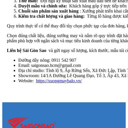
Thử mẫu:
Đội ngũ kỹ thuật sản xuất mẫu đầu tiên để khách
Duyệt mẫu và chỉnh sửa:
Khách hàng góp ý trực tiếp trên 
Chuỗi sản phẩm sản xuất hàng
: Xưởng phát triển khai cắt
Kiểm tra chất lượng và giao hàng:
Từng lô hàng được kiểm
Quy trình thực tế có thể thay đổi tùy chọn phức tạp của đơn hàng, k
Chọn đúng chất liệu, đúng xưởng may và nắm rõ quy trình đặt hàn
phẩm phù hợp với ngân sách và mục tiêu kinh doanh của từng kh
Liên hệ Sài Gòn Sao
và gửi ngay số lượng, kích thước, mẫu túi c
Đường dây nóng: 0911 542 907
Email: saigonsao.hcm@gmail.com
Địa chỉ studio: Tỉnh lộ 9, Ấp Rừng Sến, Xã Đức Lập, Tỉnh
Showroom: 14/1A Đường Lê Quang Đạo, Tổ 3, Ấp 43, X
Website:
https://xuongmaybalo.vn/