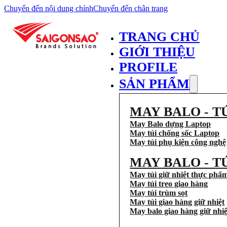
Chuyển đến nội dung chính
Chuyển đến chân trang
TRANG CHỦ
GIỚI THIỆU
PROFILE
SẢN PHẨM
MAY BALO - T
May Balo dựng Laptop
May túi chống sốc Laptop
May túi phụ kiện công nghệ
MAY BALO - T
May túi giữ nhiệt thực phẩ
May túi treo giao hàng
May túi trùm sọt
May túi giao hàng giữ nhiệt
May balo giao hàng giữ nhiệ