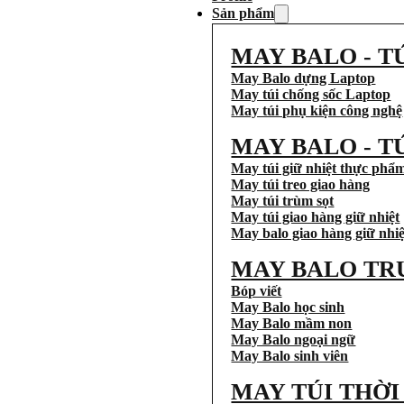
Sản phẩm
MAY BALO - T
May Balo dựng Laptop
May túi chống sốc Laptop
May túi phụ kiện công nghệ
MAY BALO - T
May túi giữ nhiệt thực phẩ
May túi treo giao hàng
May túi trùm sọt
May túi giao hàng giữ nhiệt
May balo giao hàng giữ nhiệ
MAY BALO TR
Bóp viết
May Balo học sinh
May Balo mầm non
May Balo ngoại ngữ
May Balo sinh viên
MAY TÚI THỜ