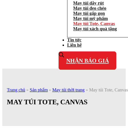
May túi dây rút
May túi đeo chéo
May túi gấp gọn
May túi mỹ phẩm
May túi Tote, Canvas
May túi xách quà tặng
Tin tức
Liên hệ
NHẬN BÁO GIÁ
Trang chủ
»
Sản phẩm
»
May túi thời trang
»
May túi Tote, Canvas
MAY TÚI TOTE, CANVAS