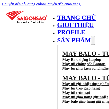
Chuyển đến nội dung chính
Chuyển đến chân trang
TRANG CHỦ
GIỚI THIỆU
PROFILE
SẢN PHẨM
MAY BALO - T
May Balo dựng Laptop
May túi chống sốc Laptop
May túi phụ kiện công nghệ
MAY BALO - T
May túi giữ nhiệt thực phẩ
May túi treo giao hàng
May túi trùm sọt
May túi giao hàng giữ nhiệt
May balo giao hàng giữ nhiệ