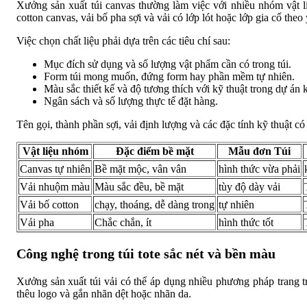
Xưởng sản xuất túi canvas thường làm việc với nhiều nhóm vật 
cotton canvas, vải bố pha sợi và vải có lớp lót hoặc lớp gia cố theo
Việc chọn chất liệu phải dựa trên các tiêu chí sau:
Mục đích sử dụng và số lượng vật phẩm cần có trong túi.
Form túi mong muốn, đứng form hay phần mềm tự nhiên.
Màu sắc thiết kế và độ tương thích với kỹ thuật trong dự án kiế
Ngân sách và số lượng thực tế đặt hàng.
Tên gọi, thành phần sợi, vải định lượng và các đặc tính kỹ thuật có 
Vật liệu nhóm
Đặc điểm bề mặt
Mẫu đơn Túi
Canvas tự nhiên
Bề mặt mộc, vân vân
hình thức vừa phải
Vải nhuộm màu
Màu sắc đều, bề mặt
tùy độ dày vải
Vải bố cotton
chạy, thoáng, dễ dàng trong
tự nhiên
Vải pha
Chắc chắn, ít
hình thức tốt
Công nghệ trong túi tote sắc nét và bền màu
Xưởng sản xuất túi vải có thể áp dụng nhiều phương pháp trang trí 
thêu logo và gắn nhãn dệt hoặc nhãn da.