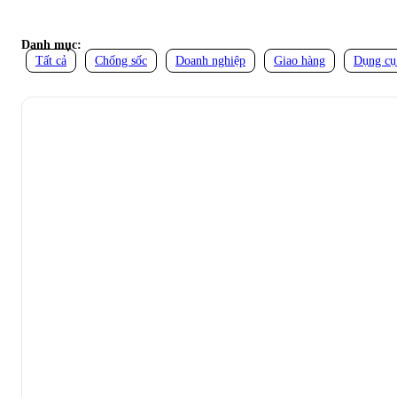
Danh mục:
Tất cả
Chống sốc
Doanh nghiệp
Giao hàng
Dụng cụ