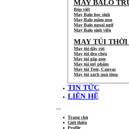
MAY BALO TR
Bóp viết
May Balo học sinh
May Balo mầm non
May Balo ngoại ngữ
May Balo sinh viên
MAY TÚI THỜ
May túi dây rút
May túi đeo chéo
May túi gấp gọn
May túi mỹ phẩm
May túi Tote, Canvas
May túi xách quà tặng
TIN TỨC
LIÊN HỆ
Trang chủ
Giới thiệu
Profile