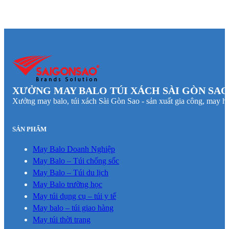
XƯỞNG MAY BALO TÚI XÁCH SÀI GÒN SAO
Xưởng may balo, túi xách Sài Gòn Sao - sản xuất gia công, may hà
SẢN PHẨM
May Balo Doanh Nghiệp
May Balo – Túi chống sốc
May Balo – Túi du lịch
May Balo trường học
May túi dụng cụ – túi y tế
May balo – túi giao hàng
May túi thời trang