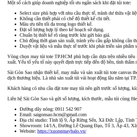
Một số cách giúp doanh nghiệp tối ưu ngân sách khi đặt túi tote:
Select size phù hợp với nhu cầu thực tế, tránh dư thừa vật liệ
Không cần thiết phải có chế độ thiết kế chi tiết.
Màu ưu tiên tối đa trong logo thiết kế.
Đặt số lượng hợp lý theo kế hoạch sử dụng.
Chuẩn bị thiết kế rõ ràng trước khi gửi báo giá.
Chủ động thời gian sản xuất, tránh yêu cầu gấp không cần thi
Duyệt vật liệu và mẫu thực tế trước khi phát triển sản phẩm 
Vòng chọn may túi tote TP.HCM phù hợp cần dựa trên nhiều tiêu chí
xuất. Yếu tố yếu tố này quyết định trực tiếp đến độ bền, tính thẩm
Sài Gòn Sao nhận thiết kế, may mẫu và sản xuất túi tote canvas 
dịch thương hiệu. Là nhà sản xuất túi vải hoạt động lâu năm tại T
Khách hàng có nhu cầu đặt tote may túi nên gửi trước số lượng, k
Liên hệ Sài Gòn Sao và gửi số lượng, kích thước, mẫu túi cùng file
Đường dây nóng: 0911 542 907
Email: saigonsao.hcm@gmail.com
Địa chỉ studio: Tỉnh lộ 9, Ấp Rừng Sến, Xã Đức Lập, Tỉnh
Showroom: 14/1A, Đường Lê Quang Đạo, Tổ 3, Ấp 43, 
Website:
https://xuongmaybalo.vn/