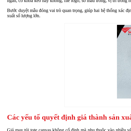
ngăn, có khóa kéo hay không, file logo, số màu trong, vị trí trong 
Bước duyệt mẫu đóng vai trò quan trọng, giúp hai hệ thống xác định 
xuất số lượng lớn.
Các yếu tố quyết định giá thành sản xuấ
Giá may túi tote canvas không cố định mà phụ thuộc vào nhiều yế