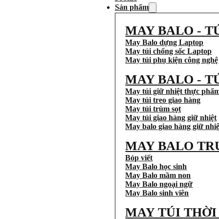
Sản phẩm
MAY BALO - T
May Balo dựng Laptop
May túi chống sốc Laptop
May túi phụ kiện công nghệ
MAY BALO - T
May túi giữ nhiệt thực phẩ
May túi treo giao hàng
May túi trùm sọt
May túi giao hàng giữ nhiệt
May balo giao hàng giữ nhiệ
MAY BALO TR
Bóp viết
May Balo học sinh
May Balo mầm non
May Balo ngoại ngữ
May Balo sinh viên
MAY TÚI THỜ