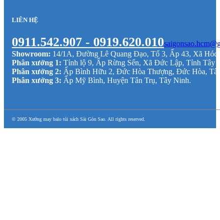
LIÊN HỆ
0911.542.907 - 0919.620.010
saigonsao.hcm@g
Showroom:
14/1A, Đường Lê Quang Đạo, Tổ 3, Ấp 43, Xã Hó
Phân xưởng 1:
Tỉnh lộ 9, Ấp Rừng Sến, Xã Đức Lập, Tỉnh Tây 
Phân xưởng 2:
Ấp Bình Hữu 2, Đức Hòa Thượng, Đức Hòa, Tâ
Phân xưởng 3:
Ấp Mỹ Bình, Huyện Tân Trụ, Tây Ninh.
© 2005 Xưởng may balo túi xách Sài Gòn Sao. All rights reserved.