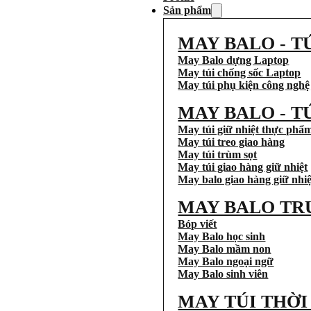
Sản phẩm
MAY BALO - T
May Balo dựng Laptop
May túi chống sốc Laptop
May túi phụ kiện công nghệ
MAY BALO - T
May túi giữ nhiệt thực phẩ
May túi treo giao hàng
May túi trùm sọt
May túi giao hàng giữ nhiệt
May balo giao hàng giữ nhiệ
MAY BALO TR
Bóp viết
May Balo học sinh
May Balo mầm non
May Balo ngoại ngữ
May Balo sinh viên
MAY TÚI THỜ