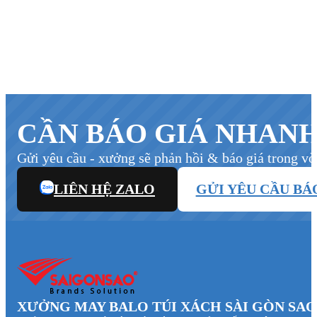
CẦN BÁO GIÁ NHANH
Gửi yêu cầu - xưởng sẽ phản hồi & báo giá trong vò
LIÊN HỆ ZALO
GỬI YÊU CẦU BÁ
XƯỞNG MAY BALO TÚI XÁCH SÀI GÒN SAO