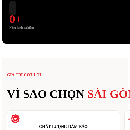
0
+
Năm kinh nghiệm
GIÁ TRỊ CỐT LÕI
VÌ SAO CHỌN
SÀI GÒ
CHẤT LƯỢNG ĐẢM BẢO