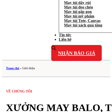
May túi dây rút
May túi đeo chéo
May túi gấp gọn
May túi mỹ phẩm
May túi Tote, Canvas
May túi xách quà tặng
Tin tức
Liên hệ
NHẬN BÁO GIÁ
Trang chủ
»
Giới thiệu
VỀ CHÚNG TÔI
XƯỞNG MAY BALO, 