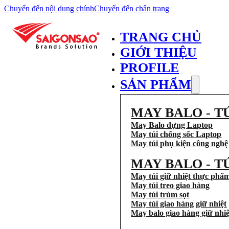
Chuyển đến nội dung chính
Chuyển đến chân trang
TRANG CHỦ
GIỚI THIỆU
PROFILE
SẢN PHẨM
MAY BALO - T
May Balo dựng Laptop
May túi chống sốc Laptop
May túi phụ kiện công nghệ
MAY BALO - T
May túi giữ nhiệt thực phẩ
May túi treo giao hàng
May túi trùm sọt
May túi giao hàng giữ nhiệt
May balo giao hàng giữ nhiệ