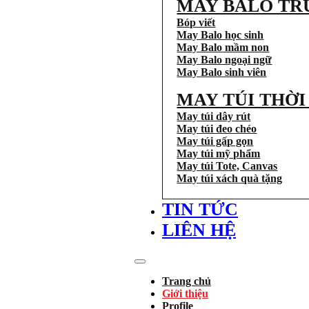
MAY BALO TR
Bóp viết
May Balo học sinh
May Balo mầm non
May Balo ngoại ngữ
May Balo sinh viên
MAY TÚI THỜ
May túi dây rút
May túi đeo chéo
May túi gấp gọn
May túi mỹ phẩm
May túi Tote, Canvas
May túi xách quà tặng
TIN TỨC
LIÊN HỆ
Trang chủ
Giới thiệu
Profile