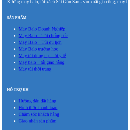
Xưởng may balo, túi xách Sài Gòn Sao - sản xuất gia công, may hà
SẢN PHẨM
May Balo Doanh Nghiệp
May Balo – Túi chống sốc
May Balo – Túi du lịch
May Balo trường học
May túi dụng cụ – túi y tế
May balo – túi giao hàng
May túi thời trang
HỖ TRỢ KH
Hướng dẫn đặt hàng
Hình thức thanh toán
Chăm sóc khách hàng
Giao nhận sản phẩm