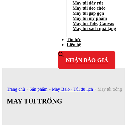
May túi dây rút
May túi đeo chéo
May túi gấp gọn
May túi mỹ phẩm
May túi Tote, Canvas
May túi xách quà tặng
Tin tức
Liên hệ
NHẬN BÁO GIÁ
Trang chủ
»
Sản phẩm
»
May Balo - Túi du lịch
»
May túi trống
MAY TÚI TRỐNG