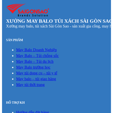
XƯỞNG MAY BALO TÚI XÁCH SÀI GÒN SAO
Xưởng may balo, túi xách Sài Gòn Sao - sản xuất gia công, may hà
SẢN PHẨM
May Balo Doanh Nghiệp
May Balo – Túi chống sốc
May Balo – Túi du lịch
May Balo trường học
May túi dụng cụ – túi y tế
May balo – túi giao hàng
May túi thời trang
HỖ TRỢ KH
Hướng dẫn đặt hàng