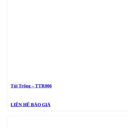
Túi Trống – TTR006
LIÊN HỆ BÁO GIÁ