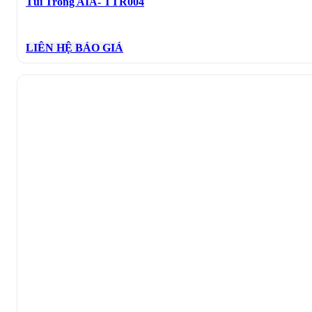
Túi Trống AIA- TTR004
LIÊN HỆ BÁO GIÁ