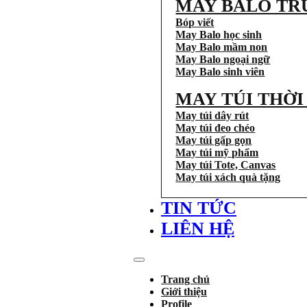
MAY BALO TR
Bóp viết
May Balo học sinh
May Balo mầm non
May Balo ngoại ngữ
May Balo sinh viên
MAY TÚI THỜ
May túi dây rút
May túi đeo chéo
May túi gấp gọn
May túi mỹ phẩm
May túi Tote, Canvas
May túi xách quà tặng
TIN TỨC
LIÊN HỆ
Trang chủ
Giới thiệu
Profile