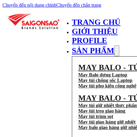
Chuyển đến nội dung chính
Chuyển đến chân trang
TRANG CHỦ
GIỚI THIỆU
PROFILE
SẢN PHẨM
MAY BALO - T
May Balo dựng Laptop
May túi chống sốc Laptop
May túi phụ kiện công nghệ
MAY BALO - T
May túi giữ nhiệt thực phẩ
May túi treo giao hàng
May túi trùm sọt
May túi giao hàng giữ nhiệt
May balo giao hàng giữ nhiệ