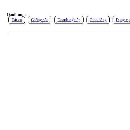
Danh mục:
Tất cả
Chống sốc
Doanh nghiệp
Giao hàng
Dụng cụ