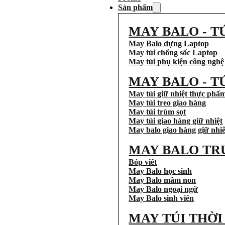
Sản phẩm
MAY BALO - T
May Balo dựng Laptop
May túi chống sốc Laptop
May túi phụ kiện công nghệ
MAY BALO - T
May túi giữ nhiệt thực phẩ
May túi treo giao hàng
May túi trùm sọt
May túi giao hàng giữ nhiệt
May balo giao hàng giữ nhiệ
MAY BALO TR
Bóp viết
May Balo học sinh
May Balo mầm non
May Balo ngoại ngữ
May Balo sinh viên
MAY TÚI THỜ