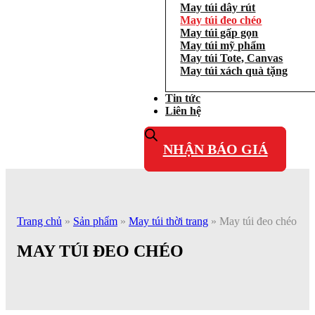
May túi dây rút
May túi đeo chéo
May túi gấp gọn
May túi mỹ phẩm
May túi Tote, Canvas
May túi xách quà tặng
Tin tức
Liên hệ
NHẬN BÁO GIÁ
Trang chủ
»
Sản phẩm
»
May túi thời trang
»
May túi đeo chéo
MAY TÚI ĐEO CHÉO