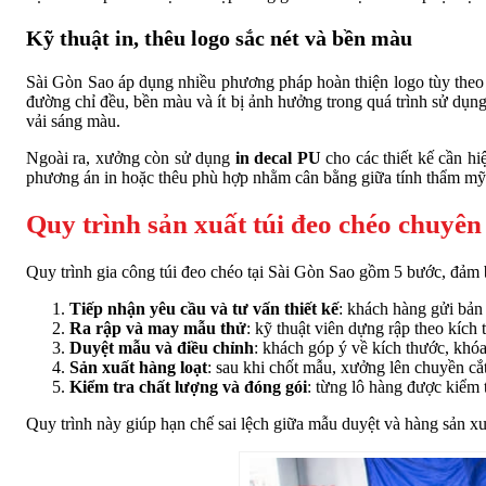
Kỹ thuật in, thêu logo sắc nét và bền màu
Sài Gòn Sao áp dụng nhiều phương pháp hoàn thiện logo tùy theo ch
đường chỉ đều, bền màu và ít bị ảnh hưởng trong quá trình sử dụn
vải sáng màu.
Ngoài ra, xưởng còn sử dụng
in decal PU
cho các thiết kế cần hi
phương án in hoặc thêu phù hợp nhằm cân bằng giữa tính thẩm mỹ
Quy trình sản xuất túi đeo chéo chuyên
Quy trình gia công túi đeo chéo tại Sài Gòn Sao gồm 5 bước, đảm 
Tiếp nhận yêu cầu và tư vấn thiết kế
: khách hàng gửi bản
Ra rập và may mẫu thử
: kỹ thuật viên dựng rập theo kích
Duyệt mẫu và điều chỉnh
: khách góp ý về kích thước, khóa
Sản xuất hàng loạt
: sau khi chốt mẫu, xưởng lên chuyền cắt
Kiểm tra chất lượng và đóng gói
: từng lô hàng được kiểm 
Quy trình này giúp hạn chế sai lệch giữa mẫu duyệt và hàng sản xu