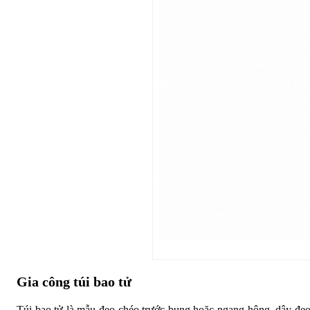
Gia công túi bao tử
Túi bao tử là mẫu đeo chéo trước bụng hoặc ngang hông, dây đeo 