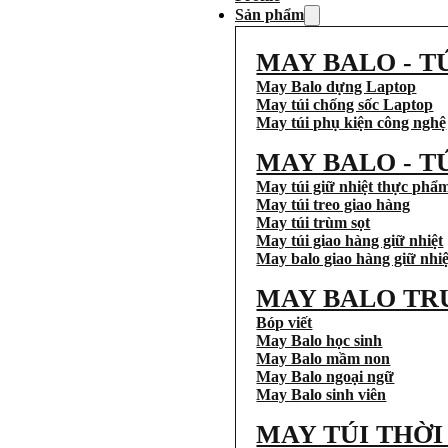
Sản phẩm
MAY BALO - T
May Balo dựng Laptop
May túi chống sốc Laptop
May túi phụ kiện công nghệ
MAY BALO - T
May túi giữ nhiệt thực phẩ
May túi treo giao hàng
May túi trùm sọt
May túi giao hàng giữ nhiệt
May balo giao hàng giữ nhiệ
MAY BALO TR
Bóp viết
May Balo học sinh
May Balo mầm non
May Balo ngoại ngữ
May Balo sinh viên
MAY TÚI THỜ