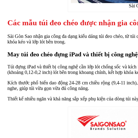
Sài 
Các mẫu túi đeo chéo được nhận gia cô
Sài Gòn Sao nhận gia công đa dạng kiểu dáng túi đeo chéo, từ túi 
khóa kéo và lớp lót bên trong.
May túi đeo chéo đựng iPad và thiết bị công nghệ
Túi đựng iPad và thiết bị công nghệ cần lớp lót chống sốc và kí
(khoảng 0,12-0,2 inch) lót bên trong khoang chính, kết hợp khóa
Kích thước phổ biến dao động 24-28 cm chiều rộng (9,4-11 inch),
nghe, giúp túi vừa gọn vừa đủ công năng.
Thiết kế nhiều ngăn và khả năng sắp xếp phụ kiện của dòng túi n