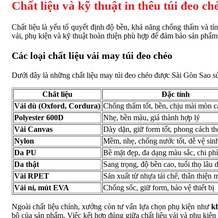
Chất liệu và kỹ thuật in thêu túi đeo ch
Chất liệu là yếu tố quyết định độ bền, khả năng chống thấm và t
vải, phụ kiện và kỹ thuật hoàn thiện phù hợp để đảm bảo sản phẩm 
Các loại chất liệu vải may túi đeo chéo
Dưới đây là những chất liệu may túi đeo chéo được Sài Gòn Sao s
Chất liệu
Đặc tính
Vải dù (Oxford, Cordura)
Chống thấm tốt, bền, chịu mài mòn c
Polyester 600D
Nhẹ, bền màu, giá thành hợp lý
Vải Canvas
Dày dặn, giữ form tốt, phong cách th
Nylon
Mềm, nhẹ, chống nước tốt, dễ vệ sin
Da PU
Bề mặt đẹp, đa dạng màu sắc, chi phí
Da thật
Sang trọng, độ bền cao, tuổi thọ lâu d
Vải RPET
Sản xuất từ nhựa tái chế, thân thiện 
Vải nỉ, mút EVA
Chống sốc, giữ form, bảo vệ thiết bị
Ngoài chất liệu chính, xưởng còn tư vấn lựa chọn phụ kiện như
k
bộ của sản phẩm. Việc kết hợp đúng giữa chất liệu vải và phụ kiện g