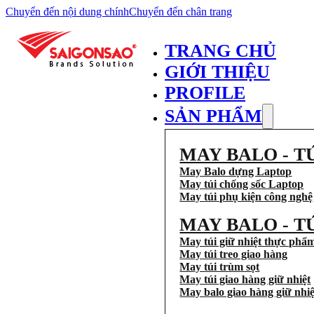
Chuyển đến nội dung chính
Chuyển đến chân trang
TRANG CHỦ
GIỚI THIỆU
PROFILE
SẢN PHẨM
MAY BALO - T
May Balo dựng Laptop
May túi chống sốc Laptop
May túi phụ kiện công nghệ
MAY BALO - T
May túi giữ nhiệt thực phẩ
May túi treo giao hàng
May túi trùm sọt
May túi giao hàng giữ nhiệt
May balo giao hàng giữ nhiệ