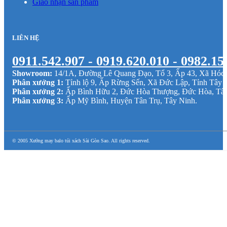
Giao nhận sản phẩm
LIÊN HỆ
0911.542.907 - 0919.620.010 - 0982.15
Showroom:
14/1A, Đường Lê Quang Đạo, Tổ 3, Ấp 43, Xã Hó
Phân xưởng 1:
Tỉnh lộ 9, Ấp Rừng Sến, Xã Đức Lập, Tỉnh Tây 
Phân xưởng 2:
Ấp Bình Hữu 2, Đức Hòa Thượng, Đức Hòa, Tâ
Phân xưởng 3:
Ấp Mỹ Bình, Huyện Tân Trụ, Tây Ninh.
© 2005 Xưởng may balo túi xách Sài Gòn Sao. All rights reserved.