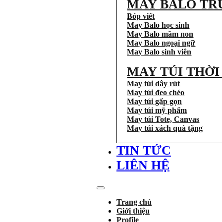
MAY BALO TR
Bóp viết
May Balo học sinh
May Balo mầm non
May Balo ngoại ngữ
May Balo sinh viên
MAY TÚI THỜ
May túi dây rút
May túi đeo chéo
May túi gấp gọn
May túi mỹ phẩm
May túi Tote, Canvas
May túi xách quà tặng
TIN TỨC
LIÊN HỆ
Trang chủ
Giới thiệu
Profile