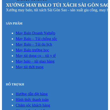
XƯỞNG MAY BALO TÚI XÁCH SÀI GÒN SAO
Xưởng may balo, túi xách Sài Gòn Sao - sản xuất gia công, may hà
SẢN PHẨM
May Balo Doanh Nghiệp
May Balo – Túi chống sốc
May Balo – Túi du lịch
May Balo trường học
May túi dụng cụ – túi y tế
May balo – túi giao hàng
May túi thời trang
HỖ TRỢ KH
Hướng dẫn đặt hàng
Hình thức thanh toán
Chăm sóc khách hàng