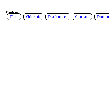
Danh mục:
Tất cả
Chống sốc
Doanh nghiệp
Giao hàng
Dụng cụ