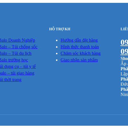
HỖ TRỢ KH
LIÊ
Balo Doanh Nghiệp
Hướng dẫn đặt hàng
09
alo – Túi chống sốc
Hình thức thanh toán
09
alo – Túi du lịch
Chăm sóc khách hàng
Sho
alo trường học
Giao nhận sản phẩm
Ấp 
úi dụng cụ – túi y tế
Phâ
alo – túi giao hàng
Lập
Phâ
úi thời trang
Đức
Phâ
Nin