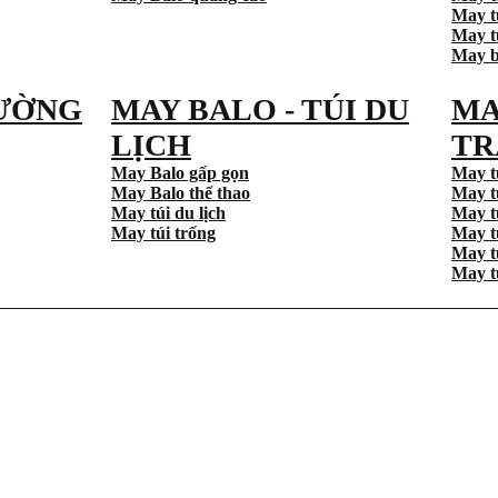
May t
May tú
May b
ƯỜNG
MAY BALO - TÚI DU
MA
LỊCH
TR
May Balo gấp gọn
May t
May Balo thể thao
May t
May túi du lịch
May t
May túi trống
May t
May t
May t