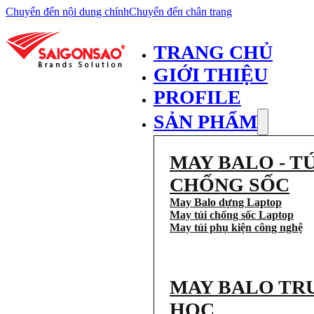
Chuyển đến nội dung chính
Chuyển đến chân trang
TRANG CHỦ
GIỚI THIỆU
PROFILE
SẢN PHẨM
MAY BALO - TÚ
CHỐNG SỐC
May Balo dựng Laptop
May túi chống sốc Laptop
May túi phụ kiện công nghệ
MAY BALO TR
HỌC