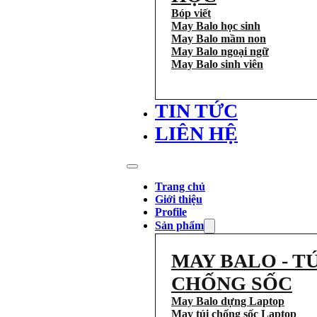
Bóp viết
May Balo học sinh
May Balo mầm non
May Balo ngoại ngữ
May Balo sinh viên
TIN TỨC
LIÊN HỆ
Trang chủ
Giới thiệu
Profile
Sản phẩm
MAY BALO - TÚ
CHỐNG SỐC
May Balo dựng Laptop
May túi chống sốc Laptop