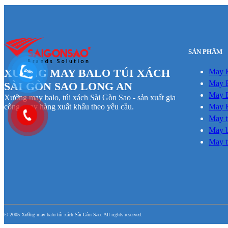
SẢN PHẨM
XƯỞNG MAY BALO TÚI XÁCH
May 
May B
SÀI GÒN SAO LONG AN
May B
Xưởng may balo, túi xách Sài Gòn Sao - sản xuất gia
May B
công, may hàng xuất khẩu theo yêu cầu.
May t
May b
May t
© 2005 Xưởng may balo túi xách Sài Gòn Sao. All rights reserved.