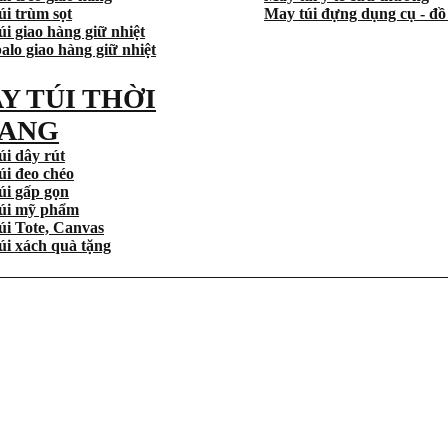
úi trùm sọt
May túi đựng dụng cụ - đồ
i giao hàng giữ nhiệt
alo giao hàng giữ nhiệt
Y TÚI THỜI
ANG
úi dây rút
úi đeo chéo
úi gấp gọn
úi mỹ phẩm
úi Tote, Canvas
úi xách quà tặng