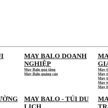
I
MAY BALO DOANH
MA
NGHIỆP
GI
May Balo quà tặng
May t
May Balo quảng cáo
May t
May t
May tú
May b
ƯỜNG
MAY BALO - TÚI DU
MA
LỊCH
TR