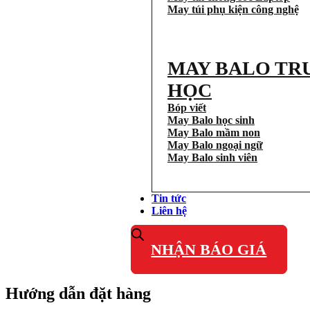
May túi phụ kiện công nghệ
MAY BALO TR
HỌC
Bóp viết
May Balo học sinh
May Balo mầm non
May Balo ngoại ngữ
May Balo sinh viên
Tin tức
Liên hệ
NHẬN BÁO GIÁ
Hướng dẫn đặt hàng