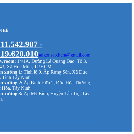
N HỆ
11.542.907 -
19.620.010
saigonsao.hcm@gmail.com
wroom:
14/1A, Đường Lê Quang Đạo, Tổ 3,
43, Xã Hóc Môn, TP.HCM
n xưởng 1:
Tỉnh lộ 9, Ấp Rừng Sến, Xã Đức
, Tỉnh Tây Ninh
n xưởng 2:
Ấp Bình Hữu 2, Đức Hòa Thượng,
 Hòa, Tây Ninh
n xưởng 3:
Ấp Mỹ Bình, Huyện Tân Trụ, Tây
h.