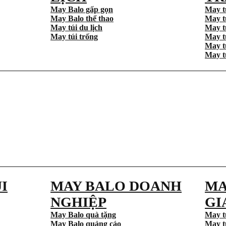
May Balo gấp gọn
May t
May Balo thể thao
May t
May túi du lịch
May t
May túi trống
May t
May t
May t
I
MAY BALO DOANH
MA
NGHIỆP
GI
May Balo quà tặng
May t
May Balo quảng cáo
May t