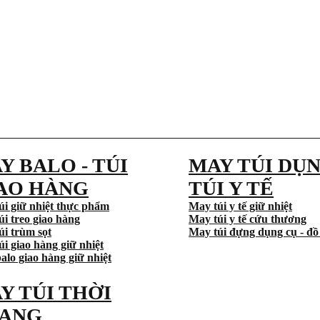
Y BALO - TÚI
MAY TÚI DỤN
AO HÀNG
TÚI Y TẾ
úi giữ nhiệt thực phẩm
May túi y tế giữ nhiệt
úi treo giao hàng
May túi y tế cứu thương
úi trùm sọt
May túi đựng dụng cụ - đồ
i giao hàng giữ nhiệt
alo giao hàng giữ nhiệt
Y TÚI THỜI
ANG