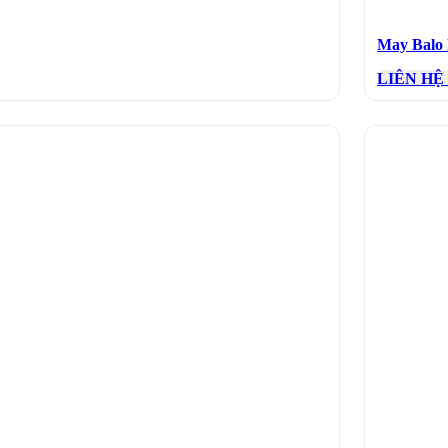
May Balo
LIÊN HỆ