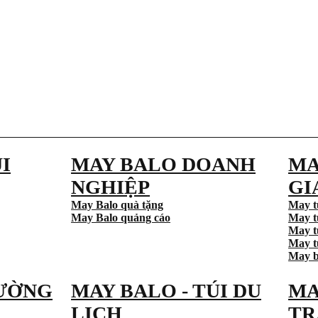
I
MAY BALO DOANH
MA
NGHIỆP
GI
May Balo quà tặng
May t
May Balo quảng cáo
May t
May t
May tú
May b
ƯỜNG
MAY BALO - TÚI DU
MA
LỊCH
TR