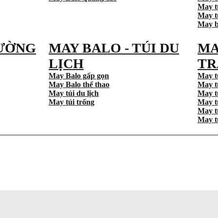
May t
May tú
May b
ƯỜNG
MAY BALO - TÚI DU
MA
LỊCH
TR
May Balo gấp gọn
May t
May Balo thể thao
May t
May túi du lịch
May t
May túi trống
May t
May t
May t