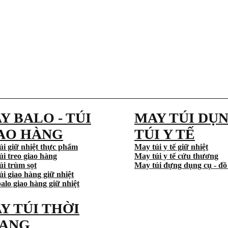
Y BALO - TÚI
MAY TÚI DỤN
AO HÀNG
TÚI Y TẾ
úi giữ nhiệt thực phẩm
May túi y tế giữ nhiệt
úi treo giao hàng
May túi y tế cứu thương
úi trùm sọt
May túi đựng dụng cụ - đồ
i giao hàng giữ nhiệt
alo giao hàng giữ nhiệt
Y TÚI THỜI
ANG