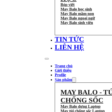
Bóp viết
May Balo học sinh
May Balo mầm non
May Balo ngoại ngữ
May Balo sinh viên
TIN TỨC
LIÊN HỆ
Trang chủ
Giới thiệu
Profile
Sản phẩm
MAY BALO - TÚ
CHỐNG SỐC
May Balo dựng Laptop
May túi chống sốc Laptop