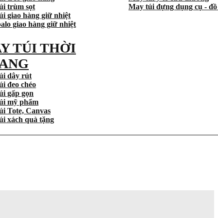
úi trùm sọt
May túi đựng dụng cụ - đồ
i giao hàng giữ nhiệt
alo giao hàng giữ nhiệt
Y TÚI THỜI
ANG
úi dây rút
úi đeo chéo
úi gấp gọn
úi mỹ phẩm
úi Tote, Canvas
úi xách quà tặng