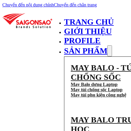
Chuyển đến nội dung chính
Chuyển đến chân trang
TRANG CHỦ
GIỚI THIỆU
PROFILE
SẢN PHẨM
MAY BALO - TÚ
CHỐNG SỐC
May Balo dựng Laptop
May túi chống sốc Laptop
May túi phụ kiện công nghệ
MAY BALO TR
HỌC