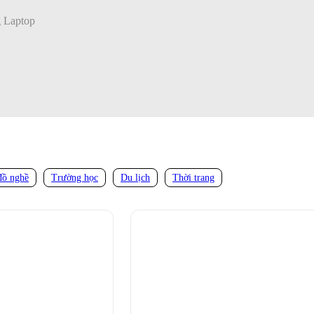
 Laptop
đồ nghề
Trường học
Du lịch
Thời trang