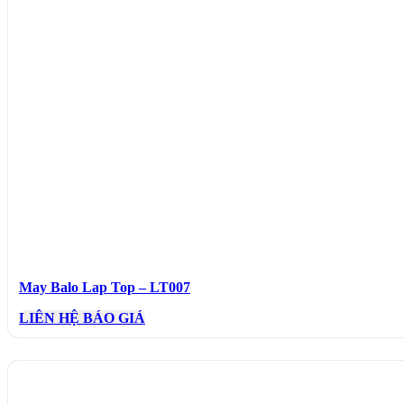
May Balo Lap Top – LT007
LIÊN HỆ BÁO GIÁ