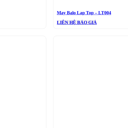
May Balo Lap Top – LT004
LIÊN HỆ BÁO GIÁ