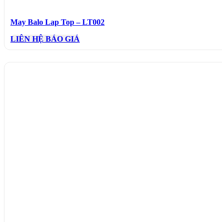
May Balo Lap Top – LT002
LIÊN HỆ BÁO GIÁ