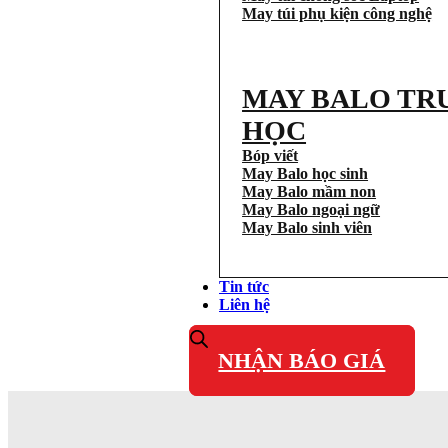
May túi phụ kiện công nghệ
MAY BALO TR
HỌC
Bóp viết
May Balo học sinh
May Balo mầm non
May Balo ngoại ngữ
May Balo sinh viên
Tin tức
Liên hệ
NHẬN BÁO GIÁ