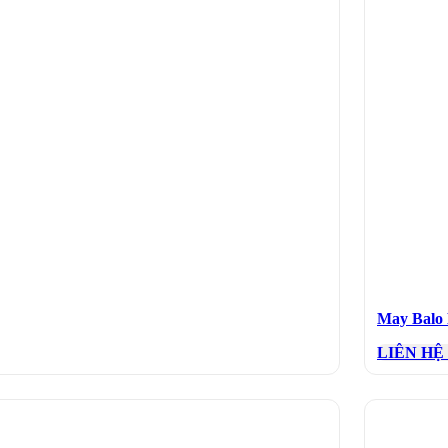
May Balo
LIÊN HỆ