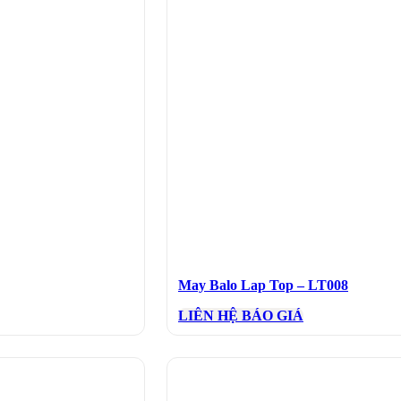
May Balo Lap Top – LT008
LIÊN HỆ BÁO GIÁ