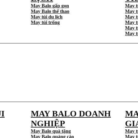
May Balo gấp gọn
May t
May Balo thể thao
May t
May túi du lịch
May t
May túi trống
May t
May t
May t
I
MAY BALO DOANH
MA
NGHIỆP
GI
May Balo quà tặng
May t
May Balo quảng cáo
May t