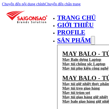
Chuyển đến nội dung chính
Chuyển đến chân trang
TRANG CHỦ
GIỚI THIỆU
PROFILE
SẢN PHẨM
MAY BALO - T
May Balo dựng Laptop
May túi chống sốc Laptop
May túi phụ kiện công nghệ
MAY BALO - T
May túi giữ nhiệt thực phẩ
May túi treo giao hàng
May túi trùm sọt
May túi giao hàng giữ nhiệt
May balo giao hàng giữ nhiệ