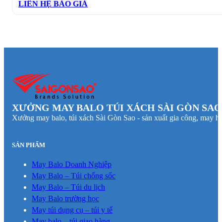
LIÊN HỆ BÁO GIÁ
XƯỞNG MAY BALO TÚI XÁCH SÀI GÒN SAO
Xưởng may balo, túi xách Sài Gòn Sao - sản xuất gia công, may hà
SẢN PHẨM
May Balo Doanh Nghiệp
May Balo – Túi chống sốc
May Balo – Túi du lịch
May Balo trường học
May túi dụng cụ – túi y tế
May balo – túi giao hàng