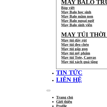
MAY BALO TR
Bóp viết
May Balo học sinh
May Balo mầm non
May Balo ngoại ngữ
May Balo sinh viên
MAY TÚI THỜ
May túi dây rút
May túi đeo chéo
May túi gấp gọn
May túi mỹ phẩm
May túi Tote, Canvas
May túi xách quà tặng
TIN TỨC
LIÊN HỆ
Trang chủ
Giới thiệu
Profile