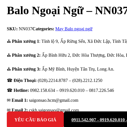
Balo Ngoại Ngữ – NN03
SKU:
NN037
Categories:
May Balo ngoại ngữ
⛪
Phân xưởng 1
: Tỉnh lộ 9, Ấp Rừng Sến, Xã Đức Lập, Tỉnh Tâ
⛪
Phân xưởng 2:
Ấp Bình Hữu 2, Đức Hòa Thượng, Đức Hòa, 
⛪
Phân xưởng 3:
Ấp Mỹ Bình, Huyện Tân Trụ, Long An.
☎
Điện Thoại:
(028).2214.8787 – (028).2212.1250
☎
Hotline:
0982.158.634 – 0919.620.010 –
0817.226.546
✉
Email 1:
saigonsao.hcm@gmail.com
✉
Email 2:
cskh.saigonsao@gmail.com
YÊU CẦU BÁO GIÁ
0911.542.907 - 0919.620.010 