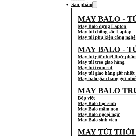
Sản phẩm
MAY BALO - T
May Balo dựng Laptop
May túi chống sốc Laptop
May túi phụ kiện công nghệ
MAY BALO - T
May túi giữ nhiệt thực phẩ
May túi treo giao hàng
May túi trùm sọt
May túi giao hàng giữ nhiệt
May balo giao hàng giữ nhiệ
MAY BALO TR
Bóp viết
May Balo học sinh
May Balo mầm non
May Balo ngoại ngữ
May Balo sinh viên
MAY TÚI THỜ