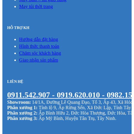
May túi thời trang
HỖ TRỢ KH
Hướng dẫn đặt hàng
Hình thức thanh toán
Chăm sóc khách hàng
Giao nhận sản phẩm
LIÊN HỆ
0911.542.907 - 0919.620.010 - 0982.15
Showroom:
14/1A, Đường Lê Quang Đạo, Tổ 3, Ấp 43, Xã Hó
Phân xưởng 1:
Tỉnh lộ 9, Ấp Rừng Sến, Xã Đức Lập, Tỉnh Tây 
Phân xưởng 2:
Ấp Bình Hữu 2, Đức Hòa Thượng, Đức Hòa, Tâ
Phân xưởng 3:
Ấp Mỹ Bình, Huyện Tân Trụ, Tây Ninh.