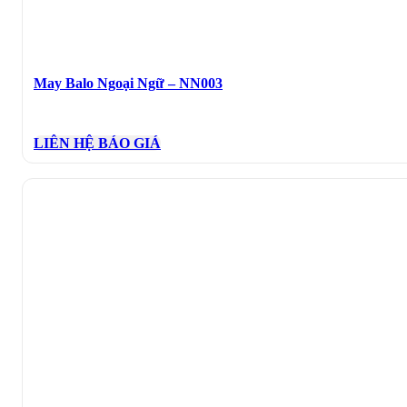
May Balo Ngoại Ngữ – NN003
LIÊN HỆ BÁO GIÁ