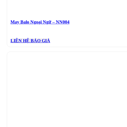
May Balo Ngoại Ngữ – NN004
LIÊN HỆ BÁO GIÁ