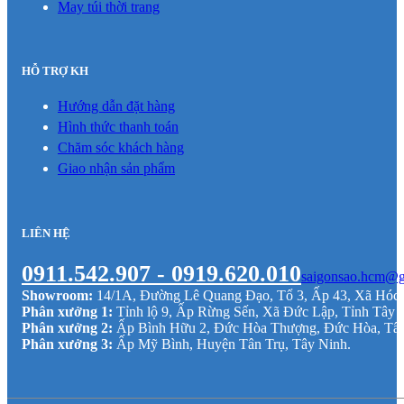
May túi thời trang
HỖ TRỢ KH
Hướng dẫn đặt hàng
Hình thức thanh toán
Chăm sóc khách hàng
Giao nhận sản phẩm
LIÊN HỆ
0911.542.907 - 0919.620.010
saigonsao.hcm@g
Showroom:
14/1A, Đường Lê Quang Đạo, Tổ 3, Ấp 43, Xã Hó
Phân xưởng 1:
Tỉnh lộ 9, Ấp Rừng Sến, Xã Đức Lập, Tỉnh Tây 
Phân xưởng 2:
Ấp Bình Hữu 2, Đức Hòa Thượng, Đức Hòa, Tâ
Phân xưởng 3:
Ấp Mỹ Bình, Huyện Tân Trụ, Tây Ninh.