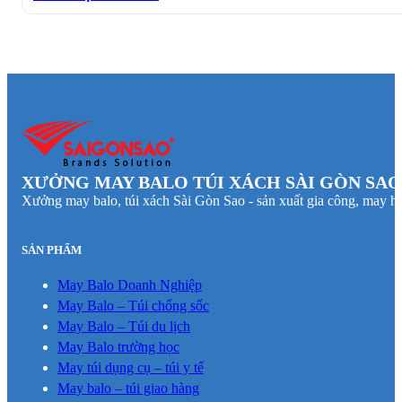
XƯỞNG MAY BALO TÚI XÁCH SÀI GÒN SAO
Xưởng may balo, túi xách Sài Gòn Sao - sản xuất gia công, may hà
SẢN PHẨM
May Balo Doanh Nghiệp
May Balo – Túi chống sốc
May Balo – Túi du lịch
May Balo trường học
May túi dụng cụ – túi y tế
May balo – túi giao hàng