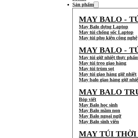
Sản phẩm
MAY BALO - T
May Balo dựng Laptop
May túi chống sốc Laptop
May túi phụ kiện công nghệ
MAY BALO - T
May túi giữ nhiệt thực phẩ
May túi treo giao hàng
May túi trùm sọt
May túi giao hàng giữ nhiệt
May balo giao hàng giữ nhiệ
MAY BALO TR
Bóp viết
May Balo học sinh
May Balo mầm non
May Balo ngoại ngữ
May Balo sinh viên
MAY TÚI THỜ