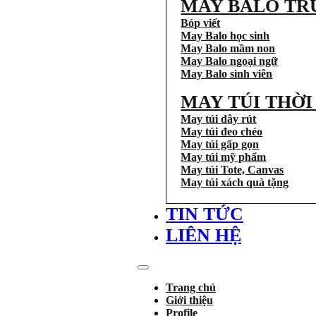
MAY BALO TR
Bóp viết
May Balo học sinh
May Balo mầm non
May Balo ngoại ngữ
May Balo sinh viên
MAY TÚI THỜ
May túi dây rút
May túi đeo chéo
May túi gấp gọn
May túi mỹ phẩm
May túi Tote, Canvas
May túi xách quà tặng
TIN TỨC
LIÊN HỆ
Trang chủ
Giới thiệu
Profile