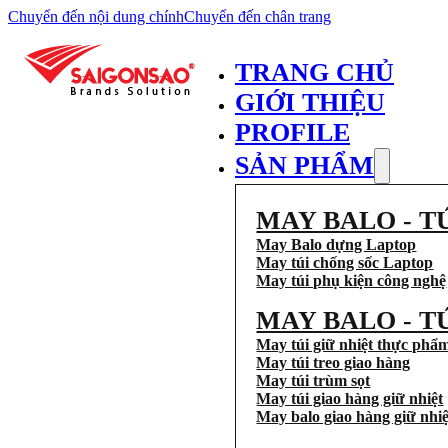
Chuyển đến nội dung chính
Chuyển đến chân trang
TRANG CHỦ
GIỚI THIỆU
PROFILE
SẢN PHẨM
MAY BALO - T
May Balo dựng Laptop
May túi chống sốc Laptop
May túi phụ kiện công nghệ
MAY BALO - T
May túi giữ nhiệt thực phẩ
May túi treo giao hàng
May túi trùm sọt
May túi giao hàng giữ nhiệt
May balo giao hàng giữ nhiệ