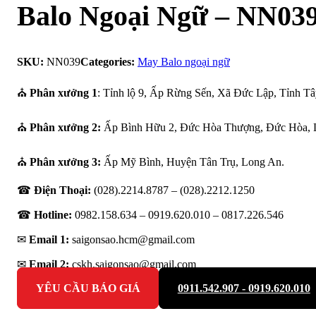
Balo Ngoại Ngữ – NN03
SKU:
NN039
Categories:
May Balo ngoại ngữ
⛪
Phân xưởng 1
: Tỉnh lộ 9, Ấp Rừng Sến, Xã Đức Lập, Tỉnh Tâ
⛪
Phân xưởng 2:
Ấp Bình Hữu 2, Đức Hòa Thượng, Đức Hòa, 
⛪
Phân xưởng 3:
Ấp Mỹ Bình, Huyện Tân Trụ, Long An.
☎
Điện Thoại:
(028).2214.8787 – (028).2212.1250
☎
Hotline:
0982.158.634 – 0919.620.010 –
0817.226.546
✉
Email 1:
saigonsao.hcm@gmail.com
✉
Email 2:
cskh.saigonsao@gmail.com
YÊU CẦU BÁO GIÁ
0911.542.907 - 0919.620.010