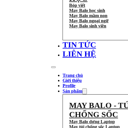
Bóp viết
May Balo học sinh
May Balo mầm non
May Balo ngoại ngữ
May Balo sinh viên
TIN TỨC
LIÊN HỆ
Trang chủ
Giới thiệu
Profile
Sản phẩm
MAY BALO - TÚ
CHỐNG SỐC
May Balo dựng Laptop
May túi chống sốc Laptop