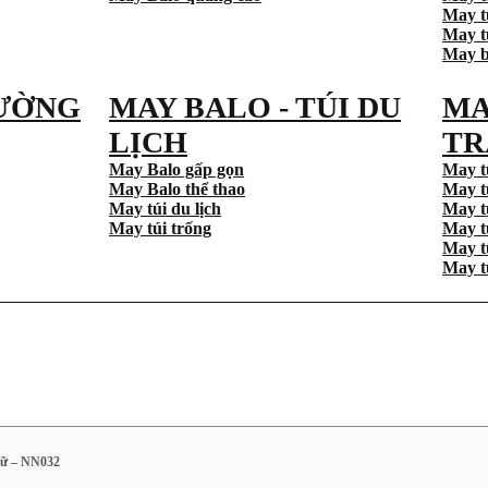
May t
May tú
May b
ƯỜNG
MAY BALO - TÚI DU
MA
LỊCH
TR
May Balo gấp gọn
May t
May Balo thể thao
May t
May túi du lịch
May t
May túi trống
May t
May t
May t
gữ – NN032