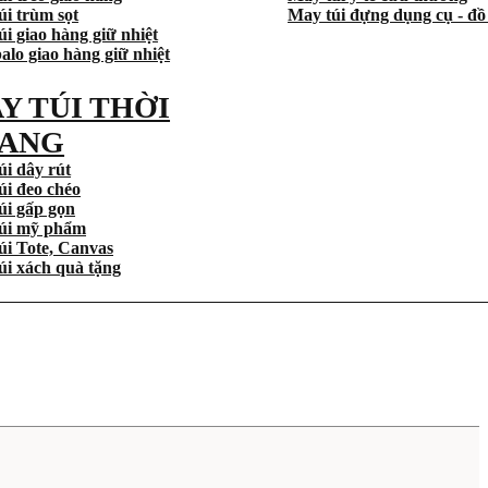
úi trùm sọt
May túi đựng dụng cụ - đồ
i giao hàng giữ nhiệt
alo giao hàng giữ nhiệt
Y TÚI THỜI
ANG
úi dây rút
úi đeo chéo
úi gấp gọn
úi mỹ phẩm
úi Tote, Canvas
úi xách quà tặng