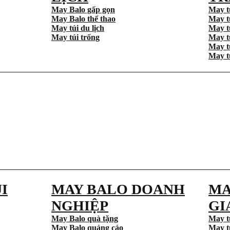
May Balo gấp gọn
May t
May Balo thể thao
May t
May túi du lịch
May t
May túi trống
May t
May t
May t
I
MAY BALO DOANH
MA
NGHIỆP
GI
May Balo quà tặng
May t
May Balo quảng cáo
May t