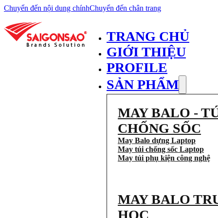
Chuyển đến nội dung chính
Chuyển đến chân trang
TRANG CHỦ
GIỚI THIỆU
PROFILE
SẢN PHẨM
MAY BALO - TÚ
CHỐNG SỐC
May Balo dựng Laptop
May túi chống sốc Laptop
May túi phụ kiện công nghệ
MAY BALO TR
HỌC