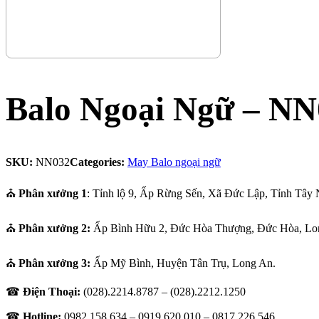
Balo Ngoại Ngữ – NN
SKU:
NN032
Categories:
May Balo ngoại ngữ
⛪
Phân xưởng 1
: Tỉnh lộ 9, Ấp Rừng Sến, Xã Đức Lập, Tỉnh Tây 
⛪
Phân xưởng 2:
Ấp Bình Hữu 2, Đức Hòa Thượng, Đức Hòa, Lo
⛪
Phân xưởng 3:
Ấp Mỹ Bình, Huyện Tân Trụ, Long An.
☎
Điện Thoại:
(028).2214.8787 – (028).2212.1250
☎
Hotline:
0982.158.634 – 0919.620.010 –
0817.226.546