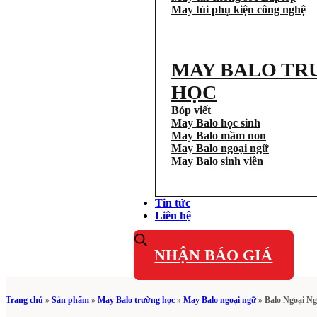
May túi phụ kiện công nghệ
MAY BALO TR
HỌC
Bóp viết
May Balo học sinh
May Balo mầm non
May Balo ngoại ngữ
May Balo sinh viên
Tin tức
Liên hệ
NHẬN BÁO GIÁ
Trang chủ
»
Sản phẩm
»
May Balo trường học
»
May Balo ngoại ngữ
»
Balo Ngoại N