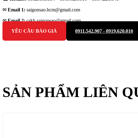
✉
Email 1:
saigonsao.hcm@gmail.com
✉
Email 2:
cskh.saigonsao@gmail.com
YÊU CẦU BÁO GIÁ
0911.542.907 - 0919.620.010
SẢN PHẨM LIÊN Q