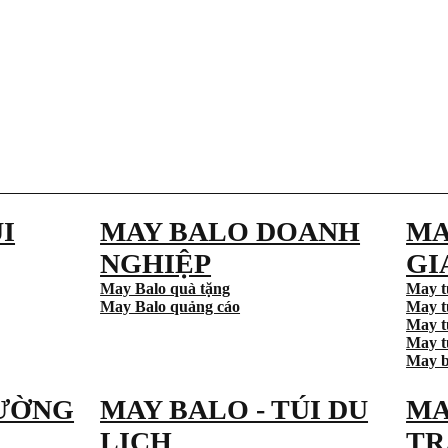
I
MAY BALO DOANH
MA
NGHIỆP
GI
May Balo quà tặng
May t
May Balo quảng cáo
May t
May t
May tú
May b
ƯỜNG
MAY BALO - TÚI DU
MA
LỊCH
TR