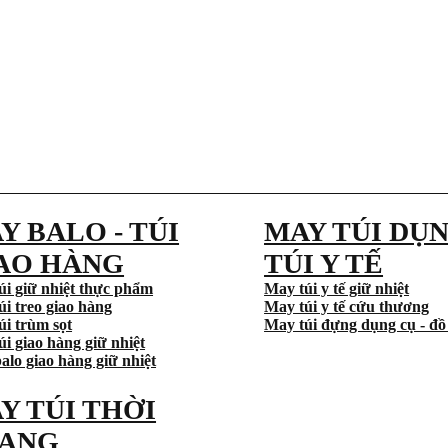
Y BALO - TÚI
MAY TÚI DỤN
AO HÀNG
TÚI Y TẾ
úi giữ nhiệt thực phẩm
May túi y tế giữ nhiệt
úi treo giao hàng
May túi y tế cứu thương
úi trùm sọt
May túi đựng dụng cụ - đồ
i giao hàng giữ nhiệt
alo giao hàng giữ nhiệt
Y TÚI THỜI
ANG