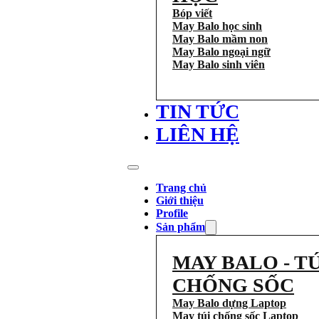
Bóp viết
May Balo học sinh
May Balo mầm non
May Balo ngoại ngữ
May Balo sinh viên
TIN TỨC
LIÊN HỆ
Trang chủ
Giới thiệu
Profile
Sản phẩm
MAY BALO - TÚ
CHỐNG SỐC
May Balo dựng Laptop
May túi chống sốc Laptop