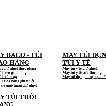
Y BALO - TÚI
MAY TÚI DỤN
AO HÀNG
TÚI Y TẾ
úi giữ nhiệt thực phẩm
May túi y tế giữ nhiệt
úi treo giao hàng
May túi y tế cứu thương
úi trùm sọt
May túi đựng dụng cụ - đồ
i giao hàng giữ nhiệt
alo giao hàng giữ nhiệt
Y TÚI THỜI
ANG