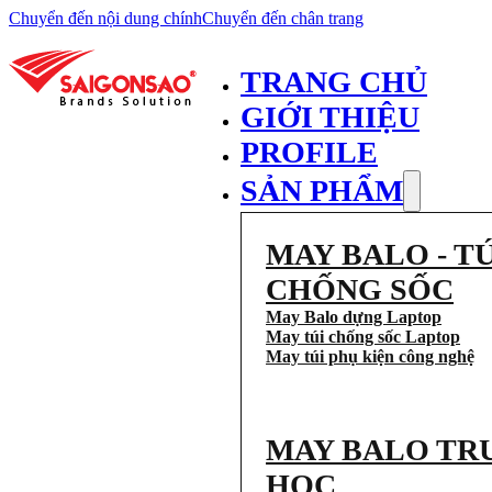
Chuyển đến nội dung chính
Chuyển đến chân trang
TRANG CHỦ
GIỚI THIỆU
PROFILE
SẢN PHẨM
MAY BALO - TÚ
CHỐNG SỐC
May Balo dựng Laptop
May túi chống sốc Laptop
May túi phụ kiện công nghệ
MAY BALO TR
HỌC