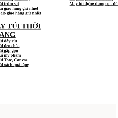
úi trùm sọt
May túi đựng dụng cụ - đồ
i giao hàng giữ nhiệt
alo giao hàng giữ nhiệt
Y TÚI THỜI
ANG
úi dây rút
úi đeo chéo
úi gấp gọn
úi mỹ phẩm
úi Tote, Canvas
úi xách quà tặng