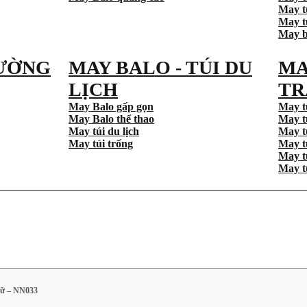
May t
May tú
May b
ƯỜNG
MAY BALO - TÚI DU
MA
LỊCH
TR
May Balo gấp gọn
May t
May Balo thể thao
May t
May túi du lịch
May t
May túi trống
May t
May t
May t
gữ – NN033