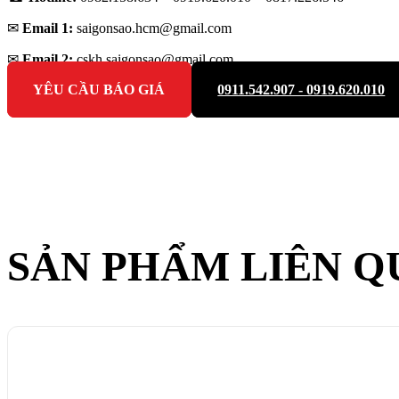
✉
Email 1:
saigonsao.hcm@gmail.com
✉
Email 2:
cskh.saigonsao@gmail.com
YÊU CẦU BÁO GIÁ
0911.542.907 - 0919.620.010
SẢN PHẨM LIÊN Q