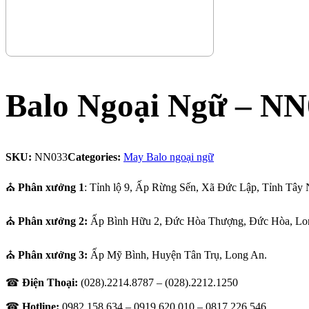
Balo Ngoại Ngữ – NN
SKU:
NN033
Categories:
May Balo ngoại ngữ
⛪
Phân xưởng 1
: Tỉnh lộ 9, Ấp Rừng Sến, Xã Đức Lập, Tỉnh Tây 
⛪
Phân xưởng 2:
Ấp Bình Hữu 2, Đức Hòa Thượng, Đức Hòa, Lo
⛪
Phân xưởng 3:
Ấp Mỹ Bình, Huyện Tân Trụ, Long An.
☎
Điện Thoại:
(028).2214.8787 – (028).2212.1250
☎
Hotline:
0982.158.634 – 0919.620.010 –
0817.226.546