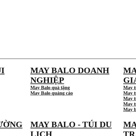
I
MAY BALO DOANH
MA
NGHIỆP
GI
May Balo quà tặng
May t
May Balo quảng cáo
May t
May t
May tú
May b
ƯỜNG
MAY BALO - TÚI DU
MA
LỊCH
TR