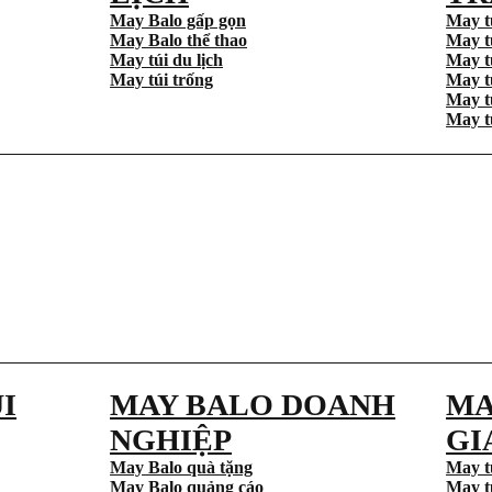
May Balo gấp gọn
May t
May Balo thể thao
May t
May túi du lịch
May t
May túi trống
May t
May t
May t
I
MAY BALO DOANH
MA
NGHIỆP
GI
May Balo quà tặng
May t
May Balo quảng cáo
May t