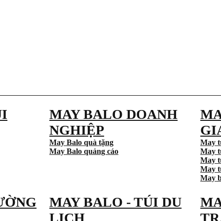
I
MAY BALO DOANH
MA
NGHIỆP
GI
May Balo quà tặng
May t
May Balo quảng cáo
May t
May t
May tú
May b
ƯỜNG
MAY BALO - TÚI DU
MA
LỊCH
TR