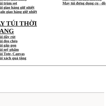
úi trùm sọt
May túi đựng dụng cụ - đồ
i giao hàng giữ nhiệt
alo giao hàng giữ nhiệt
Y TÚI THỜI
ANG
úi dây rút
úi đeo chéo
úi gấp gọn
úi mỹ phẩm
úi Tote, Canvas
úi xách quà tặng