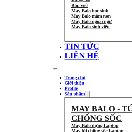
Bóp viết
May Balo học sinh
May Balo mầm non
May Balo ngoại ngữ
May Balo sinh viên
TIN TỨC
LIÊN HỆ
Trang chủ
Giới thiệu
Profile
Sản phẩm
MAY BALO - TÚ
CHỐNG SỐC
May Balo dựng Laptop
May túi chống sốc Laptop