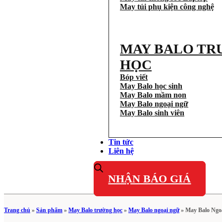
May túi phụ kiện công nghệ
MAY BALO TR
HỌC
Bóp viết
May Balo học sinh
May Balo mầm non
May Balo ngoại ngữ
May Balo sinh viên
Tin tức
Liên hệ
NHẬN BÁO GIÁ
Trang chủ
»
Sản phẩm
»
May Balo trường học
»
May Balo ngoại ngữ
»
May Balo Ngo