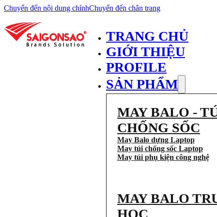
Chuyển đến nội dung chính
Chuyển đến chân trang
TRANG CHỦ
GIỚI THIỆU
PROFILE
SẢN PHẨM
MAY BALO - TÚ
CHỐNG SỐC
May Balo dựng Laptop
May túi chống sốc Laptop
May túi phụ kiện công nghệ
MAY BALO TR
HỌC