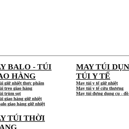
Y BALO - TÚI
MAY TÚI DỤN
AO HÀNG
TÚI Y TẾ
úi giữ nhiệt thực phẩm
May túi y tế giữ nhiệt
úi treo giao hàng
May túi y tế cứu thương
úi trùm sọt
May túi đựng dụng cụ - đồ
i giao hàng giữ nhiệt
alo giao hàng giữ nhiệt
Y TÚI THỜI
ANG