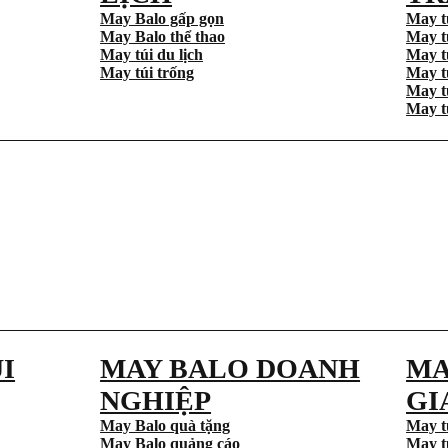
May Balo gấp gọn
May t
May Balo thể thao
May t
May túi du lịch
May t
May túi trống
May t
May t
May t
I
MAY BALO DOANH
MA
NGHIỆP
GI
May Balo quà tặng
May t
May Balo quảng cáo
May t