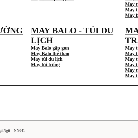
May t
May tú
May b
ƯỜNG
MAY BALO - TÚI DU
MA
LỊCH
TR
May Balo gấp gọn
May t
May Balo thể thao
May t
May túi du lịch
May t
May túi trống
May t
May t
May t
ại Ngữ – NN041