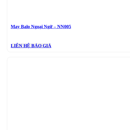
May Balo Ngoại Ngữ – NN005
LIÊN HỆ BÁO GIÁ