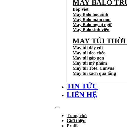
MAY BALO TR
Bóp viết
May Balo học sinh
May Balo mầm non
May Balo ngoại ngữ
May Balo sinh viên
MAY TÚI THỜ
May túi dây rút
May túi đeo chéo
May túi gấp gọn
May túi mỹ phẩm
May túi Tote, Canvas
May túi xách quà tặng
TIN TỨC
LIÊN HỆ
Trang chủ
Giới thiệu
Profile