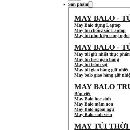
Sản phẩm
MAY BALO - T
May Balo dựng Laptop
May túi chống sốc Laptop
May túi phụ kiện công nghệ
MAY BALO - T
May túi giữ nhiệt thực phẩ
May túi treo giao hàng
May túi trùm sọt
May túi giao hàng giữ nhiệt
May balo giao hàng giữ nhiệ
MAY BALO TR
Bóp viết
May Balo học sinh
May Balo mầm non
May Balo ngoại ngữ
May Balo sinh viên
MAY TÚI THỜ