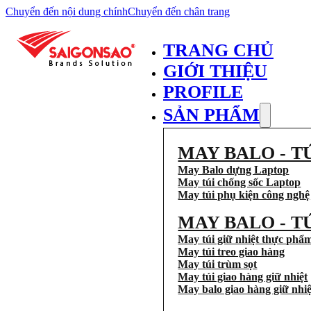
Chuyển đến nội dung chính
Chuyển đến chân trang
TRANG CHỦ
GIỚI THIỆU
PROFILE
SẢN PHẨM
MAY BALO - T
May Balo dựng Laptop
May túi chống sốc Laptop
May túi phụ kiện công nghệ
MAY BALO - T
May túi giữ nhiệt thực phẩ
May túi treo giao hàng
May túi trùm sọt
May túi giao hàng giữ nhiệt
May balo giao hàng giữ nhiệ