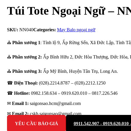
Túi Tote Ngoại Ngữ – N
SKU:
NN040
Categories:
May Balo ngoại ngữ
⛪
Phân xưởng 1
: Tỉnh lộ 9, Ấp Rừng Sến, Xã Đức Lập, Tỉnh Tâ
⛪
Phân xưởng 2:
Ấp Bình Hữu 2, Đức Hòa Thượng, Đức Hòa, 
⛪
Phân xưởng 3:
Ấp Mỹ Bình, Huyện Tân Trụ, Long An.
☎
Điện Thoại:
(028).2214.8787 – (028).2212.1250
☎
Hotline:
0982.158.634 – 0919.620.010 –
0817.226.546
✉
Email 1:
saigonsao.hcm@gmail.com
✉
Email 2:
cskh.saigonsao@gmail.com
YÊU CẦU BÁO GIÁ
0911.542.907 - 0919.620.010 