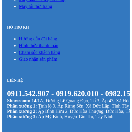
May túi thời trang
HỖ TRỢ KH
Hướng dẫn đặt hàng
Hình thức thanh toán
Chăm sóc khách hàng
Giao nhận sản phẩm
LIÊN HỆ
0911.542.907 - 0919.620.010 - 0982.15
Showroom:
14/1A, Đường Lê Quang Đạo, Tổ 3, Ấp 43, Xã Hó
Phân xưởng 1:
Tỉnh lộ 9, Ấp Rừng Sến, Xã Đức Lập, Tỉnh Tây 
Phân xưởng 2:
Ấp Bình Hữu 2, Đức Hòa Thượng, Đức Hòa, Tâ
Phân xưởng 3:
Ấp Mỹ Bình, Huyện Tân Trụ, Tây Ninh.