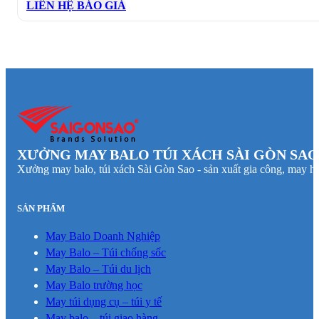
LIÊN HỆ BÁO GIÁ
XƯỞNG MAY BALO TÚI XÁCH SÀI GÒN SAO
Xưởng may balo, túi xách Sài Gòn Sao - sản xuất gia công, may hà
SẢN PHẨM
May Balo Doanh Nghiệp
May Balo – Túi chống sốc
May Balo – Túi du lịch
May Balo trường học
May túi dụng cụ – túi y tế
May balo – túi giao hàng