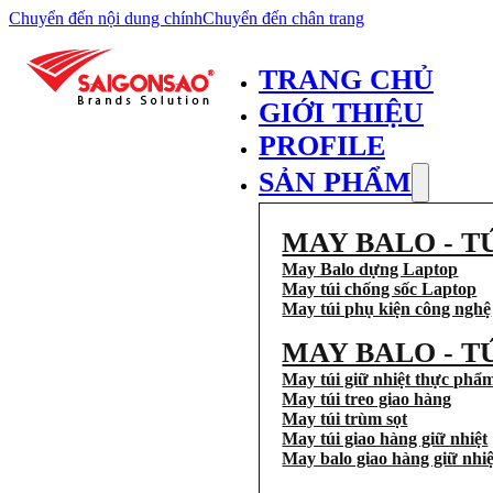
Chuyển đến nội dung chính
Chuyển đến chân trang
TRANG CHỦ
GIỚI THIỆU
PROFILE
SẢN PHẨM
MAY BALO - T
May Balo dựng Laptop
May túi chống sốc Laptop
May túi phụ kiện công nghệ
MAY BALO - T
May túi giữ nhiệt thực phẩ
May túi treo giao hàng
May túi trùm sọt
May túi giao hàng giữ nhiệt
May balo giao hàng giữ nhiệ