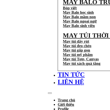
MAY BALO TR
Bóp viết
May Balo học sinh
May Balo mầm non
May Balo ngoại ngữ
May Balo sinh viên
MAY TÚI THỜ
May túi dây rút
May túi đeo chéo
May túi gấp gọn
May túi mỹ phẩm
May túi Tote, Canvas
May túi xách quà tặng
TIN TỨC
LIÊN HỆ
Trang chủ
Giới thiệu
Profile