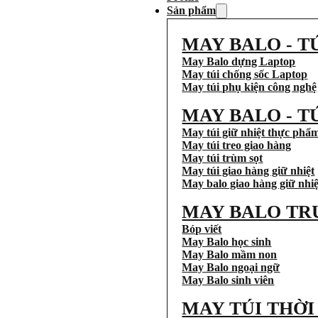
Sản phẩm
MAY BALO - T
May Balo dựng Laptop
May túi chống sốc Laptop
May túi phụ kiện công nghệ
MAY BALO - T
May túi giữ nhiệt thực phẩ
May túi treo giao hàng
May túi trùm sọt
May túi giao hàng giữ nhiệt
May balo giao hàng giữ nhiệ
MAY BALO TR
Bóp viết
May Balo học sinh
May Balo mầm non
May Balo ngoại ngữ
May Balo sinh viên
MAY TÚI THỜ