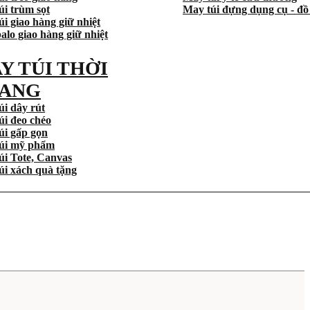
úi trùm sọt
May túi đựng dụng cụ - đồ
i giao hàng giữ nhiệt
alo giao hàng giữ nhiệt
Y TÚI THỜI
ANG
úi dây rút
úi đeo chéo
úi gấp gọn
úi mỹ phẩm
úi Tote, Canvas
úi xách quà tặng