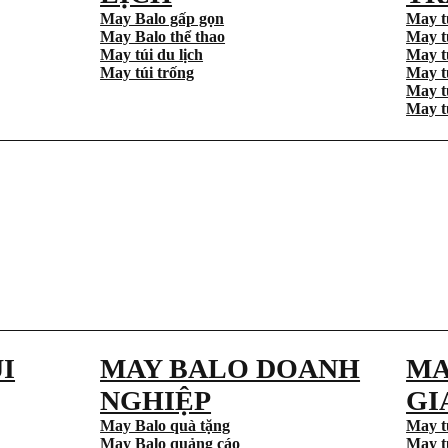
May Balo gấp gọn
May t
May Balo thể thao
May t
May túi du lịch
May t
May túi trống
May t
May t
May t
I
MAY BALO DOANH
MA
NGHIỆP
GI
May Balo quà tặng
May t
May Balo quảng cáo
May t