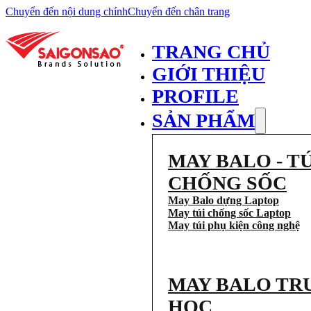
Chuyển đến nội dung chính
Chuyển đến chân trang
TRANG CHỦ
GIỚI THIỆU
PROFILE
SẢN PHẨM
MAY BALO - TÚ
CHỐNG SỐC
May Balo dựng Laptop
May túi chống sốc Laptop
May túi phụ kiện công nghệ
MAY BALO TR
HỌC