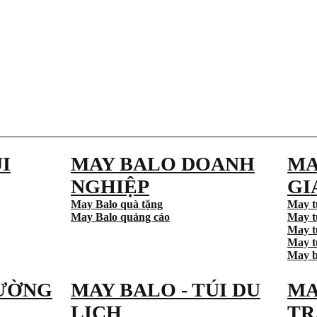
I
MAY BALO DOANH
MA
NGHIỆP
GI
May Balo quà tặng
May t
May Balo quảng cáo
May t
May t
May tú
May b
ƯỜNG
MAY BALO - TÚI DU
MA
LỊCH
TR