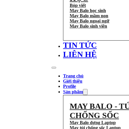
Bóp viết
May Balo học sinh
May Balo mầm non
May Balo ngoại ngữ
May Balo sinh viên
TIN TỨC
LIÊN HỆ
Trang chủ
Giới thiệu
Profile
Sản phẩm
MAY BALO - TÚ
CHỐNG SỐC
May Balo dựng Laptop
May túi chống sốc Laptop