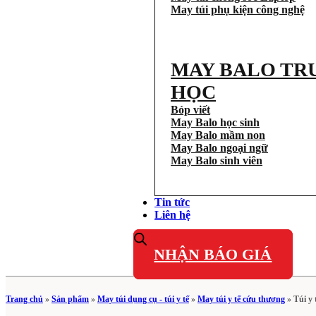
May túi phụ kiện công nghệ
MAY BALO TR
HỌC
Bóp viết
May Balo học sinh
May Balo mầm non
May Balo ngoại ngữ
May Balo sinh viên
Tin tức
Liên hệ
NHẬN BÁO GIÁ
Trang chủ
»
Sản phẩm
»
May túi dụng cụ - túi y tế
»
May túi y tế cứu thương
»
Túi y