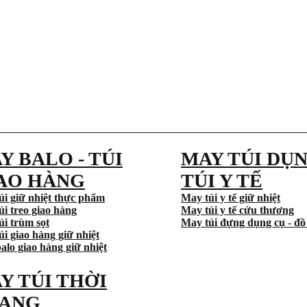
Y BALO - TÚI
MAY TÚI DỤN
AO HÀNG
TÚI Y TẾ
úi giữ nhiệt thực phẩm
May túi y tế giữ nhiệt
úi treo giao hàng
May túi y tế cứu thương
úi trùm sọt
May túi đựng dụng cụ - đồ
i giao hàng giữ nhiệt
alo giao hàng giữ nhiệt
Y TÚI THỜI
ANG