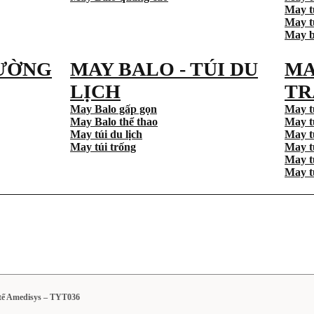
May t
May tú
May b
ƯỜNG
MAY BALO - TÚI DU
MA
LỊCH
TR
May Balo gấp gọn
May t
May Balo thể thao
May t
May túi du lịch
May t
May túi trống
May t
May t
May t
 tế Amedisys – TYT036