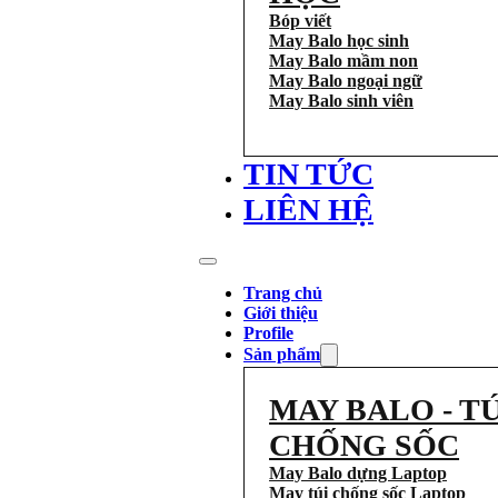
Bóp viết
May Balo học sinh
May Balo mầm non
May Balo ngoại ngữ
May Balo sinh viên
TIN TỨC
LIÊN HỆ
Trang chủ
Giới thiệu
Profile
Sản phẩm
MAY BALO - TÚ
CHỐNG SỐC
May Balo dựng Laptop
May túi chống sốc Laptop