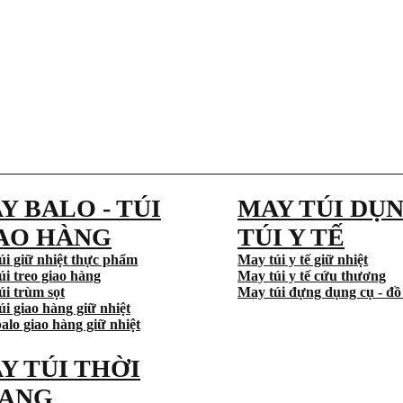
Y BALO - TÚI
MAY TÚI DỤN
AO HÀNG
TÚI Y TẾ
úi giữ nhiệt thực phẩm
May túi y tế giữ nhiệt
úi treo giao hàng
May túi y tế cứu thương
úi trùm sọt
May túi đựng dụng cụ - đồ
i giao hàng giữ nhiệt
alo giao hàng giữ nhiệt
Y TÚI THỜI
ANG