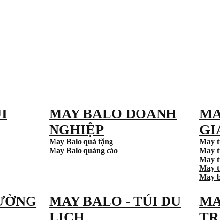
I
MAY BALO DOANH
MA
NGHIỆP
GI
May Balo quà tặng
May t
May Balo quảng cáo
May t
May t
May tú
May b
ƯỜNG
MAY BALO - TÚI DU
MA
LỊCH
TR