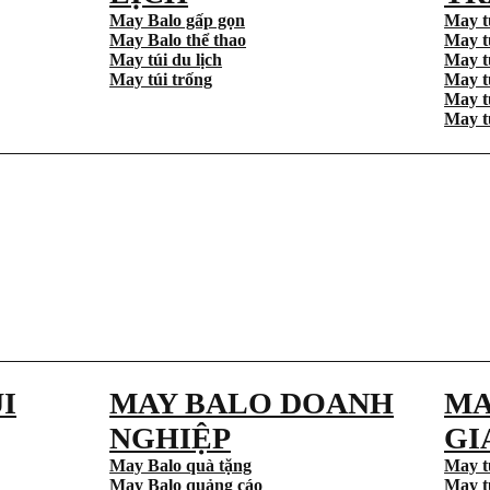
May Balo gấp gọn
May t
May Balo thể thao
May t
May túi du lịch
May t
May túi trống
May t
May t
May t
I
MAY BALO DOANH
MA
NGHIỆP
GI
May Balo quà tặng
May t
May Balo quảng cáo
May t