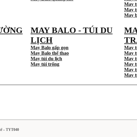
May t
May tú
May b
ƯỜNG
MAY BALO - TÚI DU
MA
LỊCH
TR
May Balo gấp gọn
May t
May Balo thể thao
May t
May túi du lịch
May t
May túi trống
May t
May t
May t
 tế – TYT040