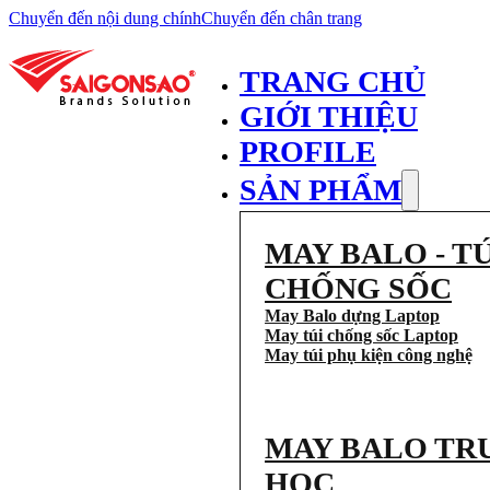
Chuyển đến nội dung chính
Chuyển đến chân trang
TRANG CHỦ
GIỚI THIỆU
PROFILE
SẢN PHẨM
MAY BALO - TÚ
CHỐNG SỐC
May Balo dựng Laptop
May túi chống sốc Laptop
May túi phụ kiện công nghệ
MAY BALO TR
HỌC