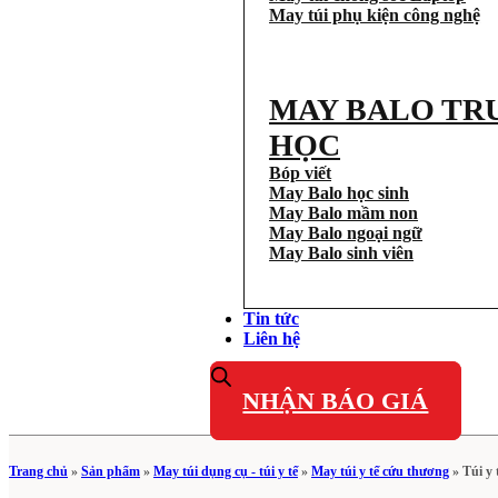
May túi phụ kiện công nghệ
MAY BALO TR
HỌC
Bóp viết
May Balo học sinh
May Balo mầm non
May Balo ngoại ngữ
May Balo sinh viên
Tin tức
Liên hệ
NHẬN BÁO GIÁ
Trang chủ
»
Sản phẩm
»
May túi dụng cụ - túi y tế
»
May túi y tế cứu thương
»
Túi y