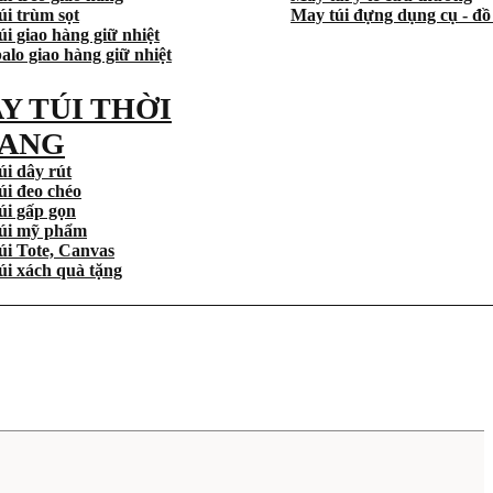
úi trùm sọt
May túi đựng dụng cụ - đồ
i giao hàng giữ nhiệt
alo giao hàng giữ nhiệt
Y TÚI THỜI
ANG
úi dây rút
úi đeo chéo
úi gấp gọn
úi mỹ phẩm
úi Tote, Canvas
úi xách quà tặng