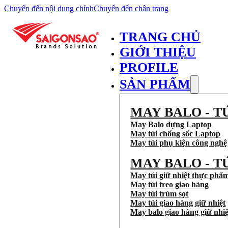
Chuyển đến nội dung chính
Chuyển đến chân trang
TRANG CHỦ
GIỚI THIỆU
PROFILE
SẢN PHẨM
MAY BALO - T
May Balo dựng Laptop
May túi chống sốc Laptop
May túi phụ kiện công nghệ
MAY BALO - T
May túi giữ nhiệt thực phẩ
May túi treo giao hàng
May túi trùm sọt
May túi giao hàng giữ nhiệt
May balo giao hàng giữ nhiệ