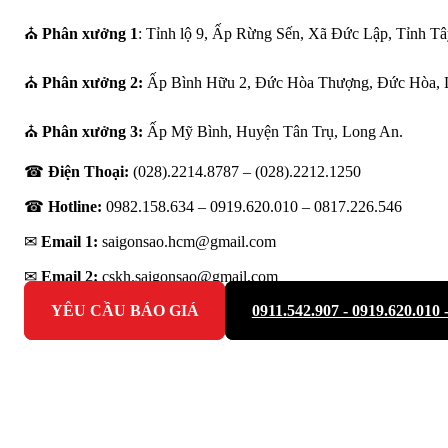
⛪
Phân xưởng 1
: Tỉnh lộ 9, Ấp Rừng Sến, Xã Đức Lập, Tỉnh Tâ
⛪
Phân xưởng 2:
Ấp Bình Hữu 2, Đức Hòa Thượng, Đức Hòa, 
⛪
Phân xưởng 3:
Ấp Mỹ Bình, Huyện Tân Trụ, Long An.
☎
Điện Thoại:
(028).2214.8787 – (028).2212.1250
☎
Hotline:
0982.158.634 – 0919.620.010 –
0817.226.546
✉
Email 1:
saigonsao.hcm@gmail.com
✉
Email 2:
cskh.saigonsao@gmail.com
YÊU CẦU BÁO GIÁ
0911.542.907 - 0919.620.010 