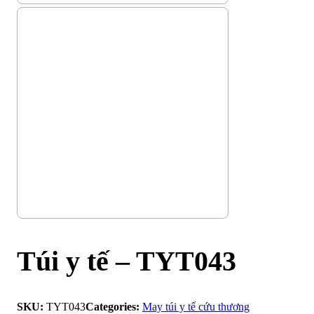
Túi y tế – TYT043
SKU:
TYT043
Categories:
May túi y tế cứu thương