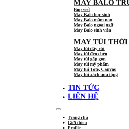
MAY BALO TR
Bóp viết
May Balo học sinh
May Balo mầm non
May Balo ngoại ngữ
May Balo sinh viên
MAY TÚI THỜ
May túi dây rút
May túi đeo chéo
May túi gấp gọn
May túi mỹ phẩm
May túi Tote, Canvas
May túi xách quà tặng
TIN TỨC
LIÊN HỆ
Trang chủ
Giới thiệu
Profile