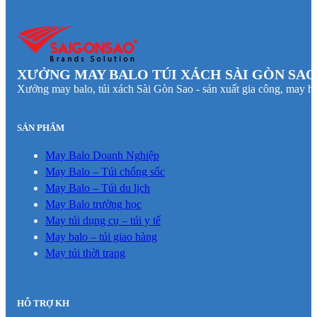
XƯỞNG MAY BALO TÚI XÁCH SÀI GÒN SAO
Xưởng may balo, túi xách Sài Gòn Sao - sản xuất gia công, may hà
SẢN PHẨM
May Balo Doanh Nghiệp
May Balo – Túi chống sốc
May Balo – Túi du lịch
May Balo trường học
May túi dụng cụ – túi y tế
May balo – túi giao hàng
May túi thời trang
HỖ TRỢ KH