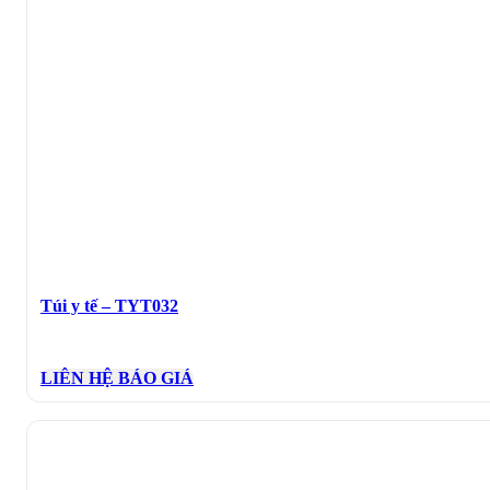
Túi y tế – TYT032
LIÊN HỆ BÁO GIÁ