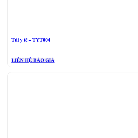
Túi y tế – TYT004
LIÊN HỆ BÁO GIÁ