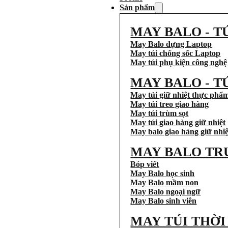
Sản phẩm
MAY BALO - T
May Balo dựng Laptop
May túi chống sốc Laptop
May túi phụ kiện công nghệ
MAY BALO - T
May túi giữ nhiệt thực phẩ
May túi treo giao hàng
May túi trùm sọt
May túi giao hàng giữ nhiệt
May balo giao hàng giữ nhiệ
MAY BALO TR
Bóp viết
May Balo học sinh
May Balo mầm non
May Balo ngoại ngữ
May Balo sinh viên
MAY TÚI THỜ