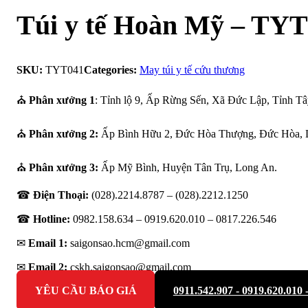
Túi y tế Hoàn Mỹ – TY
SKU:
TYT041
Categories:
May túi y tế cứu thương
⛪
Phân xưởng 1
: Tỉnh lộ 9, Ấp Rừng Sến, Xã Đức Lập, Tỉnh Tâ
⛪
Phân xưởng 2:
Ấp Bình Hữu 2, Đức Hòa Thượng, Đức Hòa, 
⛪
Phân xưởng 3:
Ấp Mỹ Bình, Huyện Tân Trụ, Long An.
☎
Điện Thoại:
(028).2214.8787 – (028).2212.1250
☎
Hotline:
0982.158.634 – 0919.620.010 –
0817.226.546
✉
Email 1:
saigonsao.hcm@gmail.com
✉
Email 2:
cskh.saigonsao@gmail.com
YÊU CẦU BÁO GIÁ
0911.542.907 - 0919.620.010 