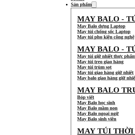
Sản phẩm
MAY BALO - T
May Balo dựng Laptop
May túi chống sốc Laptop
May túi phụ kiện công nghệ
MAY BALO - T
May túi giữ nhiệt thực phẩ
May túi treo giao hàng
May túi trùm sọt
May túi giao hàng giữ nhiệt
May balo giao hàng giữ nhiệ
MAY BALO TR
Bóp viết
May Balo học sinh
May Balo mầm non
May Balo ngoại ngữ
May Balo sinh viên
MAY TÚI THỜ