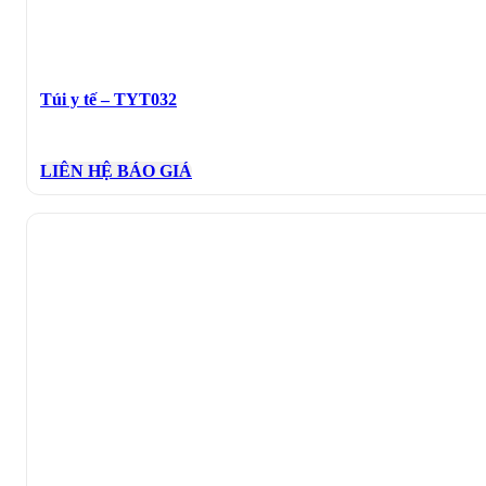
Túi y tế – TYT032
LIÊN HỆ BÁO GIÁ