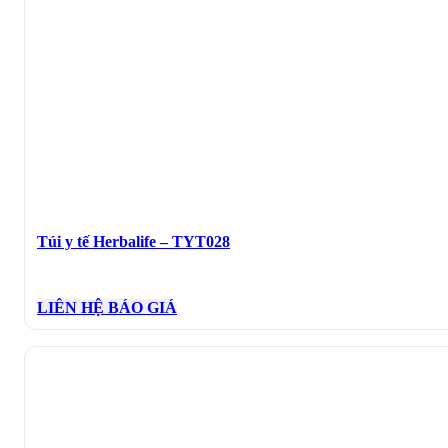
Túi y tế Herbalife – TYT028
LIÊN HỆ BÁO GIÁ