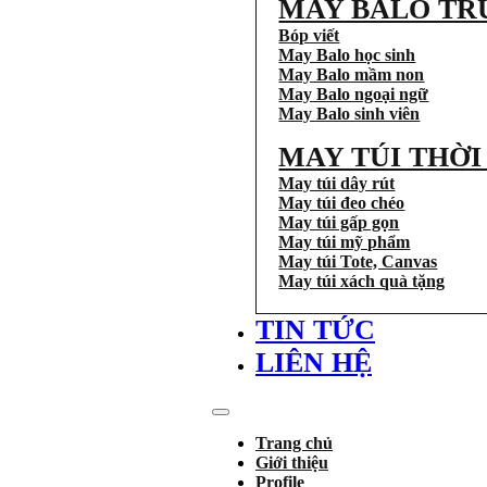
MAY BALO TR
Bóp viết
May Balo học sinh
May Balo mầm non
May Balo ngoại ngữ
May Balo sinh viên
MAY TÚI THỜ
May túi dây rút
May túi đeo chéo
May túi gấp gọn
May túi mỹ phẩm
May túi Tote, Canvas
May túi xách quà tặng
TIN TỨC
LIÊN HỆ
Trang chủ
Giới thiệu
Profile