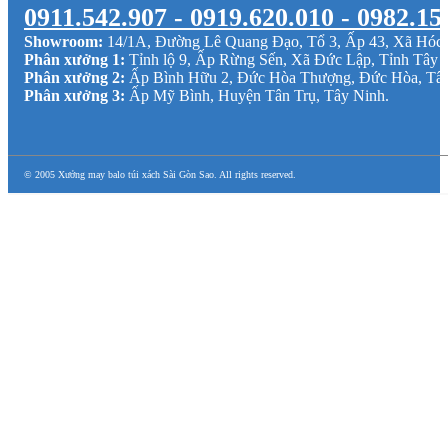
0911.542.907 - 0919.620.010 - 0982.15
Showroom:
14/1A, Đường Lê Quang Đạo, Tổ 3, Ấp 43, Xã Hó
Phân xưởng 1:
Tỉnh lộ 9, Ấp Rừng Sến, Xã Đức Lập, Tỉnh Tây 
Phân xưởng 2:
Ấp Bình Hữu 2, Đức Hòa Thượng, Đức Hòa, Tâ
Phân xưởng 3:
Ấp Mỹ Bình, Huyện Tân Trụ, Tây Ninh.
© 2005 Xưởng may balo túi xách Sài Gòn Sao. All rights reserved.