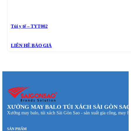
Túi y tế – TYT002
LIÊN HỆ BÁO GIÁ
XƯỞNG MAY BALO TÚI XÁCH SÀI GÒN SAO
Xưởng may balo, túi xách Sài Gòn Sao - sản xuất gia công, may hà
SẢN PHẨM