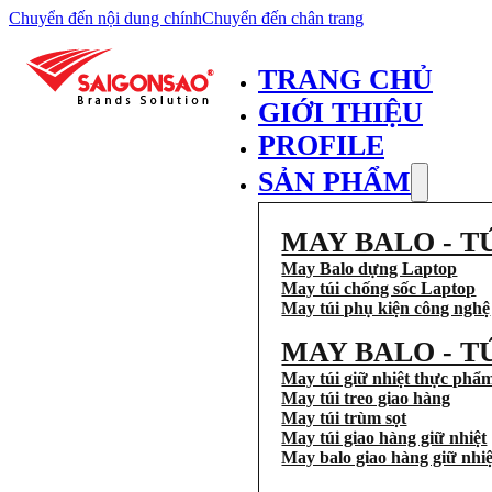
Chuyển đến nội dung chính
Chuyển đến chân trang
TRANG CHỦ
GIỚI THIỆU
PROFILE
SẢN PHẨM
MAY BALO - T
May Balo dựng Laptop
May túi chống sốc Laptop
May túi phụ kiện công nghệ
MAY BALO - T
May túi giữ nhiệt thực phẩ
May túi treo giao hàng
May túi trùm sọt
May túi giao hàng giữ nhiệt
May balo giao hàng giữ nhiệ