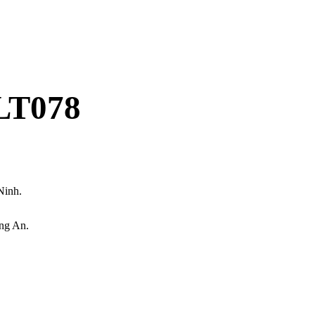
LT078
Ninh.
ng An.