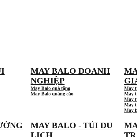
I
MAY BALO DOANH
MA
NGHIỆP
GI
May Balo quà tặng
May t
May Balo quảng cáo
May t
May t
May tú
May b
ƯỜNG
MAY BALO - TÚI DU
MA
LỊCH
TR