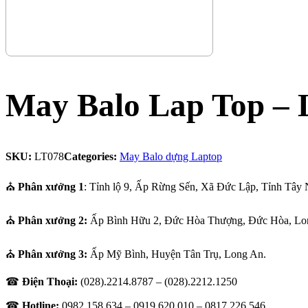
May Balo Lap Top – 
SKU:
LT078
Categories:
May Balo dựng Laptop
⛪
Phân xưởng 1
: Tỉnh lộ 9, Ấp Rừng Sến, Xã Đức Lập, Tỉnh Tây 
⛪
Phân xưởng 2:
Ấp Bình Hữu 2, Đức Hòa Thượng, Đức Hòa, Lo
⛪
Phân xưởng 3:
Ấp Mỹ Bình, Huyện Tân Trụ, Long An.
☎
Điện Thoại:
(028).2214.8787 – (028).2212.1250
☎
Hotline:
0982.158.634 – 0919.620.010 –
0817.226.546