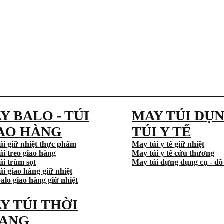
Y BALO - TÚI
MAY TÚI DỤN
AO HÀNG
TÚI Y TẾ
úi giữ nhiệt thực phẩm
May túi y tế giữ nhiệt
úi treo giao hàng
May túi y tế cứu thương
úi trùm sọt
May túi đựng dụng cụ - đồ
i giao hàng giữ nhiệt
alo giao hàng giữ nhiệt
Y TÚI THỜI
ANG