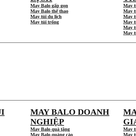
May Balo gấp gọn
May t
May Balo thể thao
May t
May túi du lịch
May t
May túi trống
May t
May t
May t
I
MAY BALO DOANH
MA
NGHIỆP
GI
May Balo quà tặng
May t
May Balo quảng cáo
May t