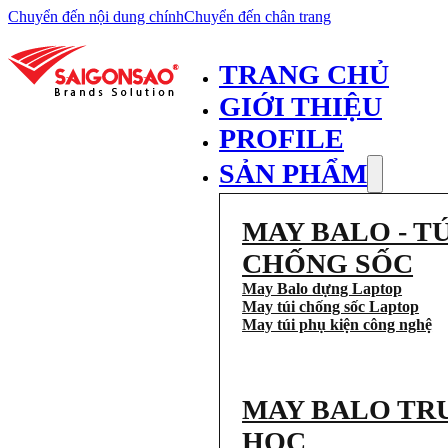
Chuyển đến nội dung chính
Chuyển đến chân trang
TRANG CHỦ
GIỚI THIỆU
PROFILE
SẢN PHẨM
MAY BALO - TÚ
CHỐNG SỐC
May Balo dựng Laptop
May túi chống sốc Laptop
May túi phụ kiện công nghệ
MAY BALO TR
HỌC