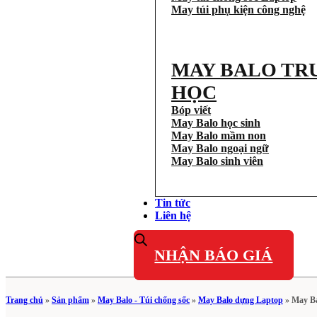
May túi phụ kiện công nghệ
MAY BALO TR
HỌC
Bóp viết
May Balo học sinh
May Balo mầm non
May Balo ngoại ngữ
May Balo sinh viên
Tin tức
Liên hệ
NHẬN BÁO GIÁ
Trang chủ
»
Sản phẩm
»
May Balo - Túi chống sốc
»
May Balo dựng Laptop
»
May Ba