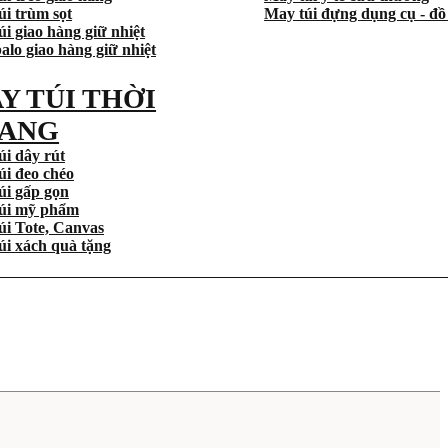
úi trùm sọt
May túi đựng dụng cụ - đồ
i giao hàng giữ nhiệt
alo giao hàng giữ nhiệt
Y TÚI THỜI
ANG
úi dây rút
úi đeo chéo
úi gấp gọn
úi mỹ phẩm
úi Tote, Canvas
úi xách quà tặng