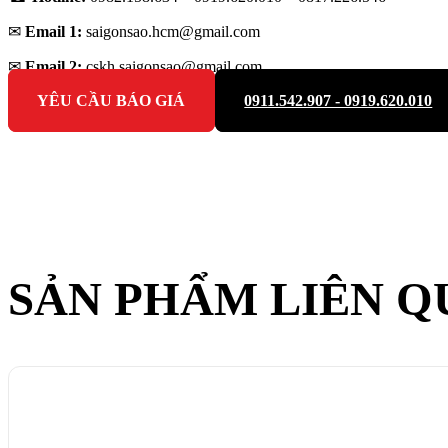
✉
Email 1:
saigonsao.hcm@gmail.com
✉
Email 2:
cskh.saigonsao@gmail.com
YÊU CẦU BÁO GIÁ
0911.542.907 - 0919.620.010
SẢN PHẨM LIÊN Q