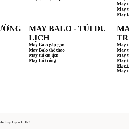
May t
May tú
May b
ƯỜNG
MAY BALO - TÚI DU
MA
LỊCH
TR
May Balo gấp gọn
May t
May Balo thể thao
May t
May túi du lịch
May t
May túi trống
May t
May t
May t
lo Lap Top – LT078