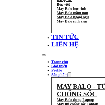
Bóp viết
May Balo học sinh
May Balo mầm non
May Balo ngoại ngữ
May Balo sinh viên
TIN TỨC
LIÊN HỆ
Trang chủ
Giới thiệu
Profile
Sản phẩm
MAY BALO - TÚ
CHỐNG SỐC
May Balo dựng Laptop
May túi chống sốc Laptop