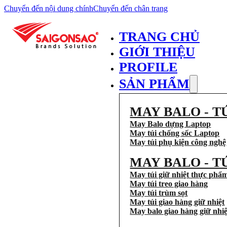
Chuyển đến nội dung chính
Chuyển đến chân trang
TRANG CHỦ
GIỚI THIỆU
PROFILE
SẢN PHẨM
MAY BALO - T
May Balo dựng Laptop
May túi chống sốc Laptop
May túi phụ kiện công nghệ
MAY BALO - T
May túi giữ nhiệt thực phẩ
May túi treo giao hàng
May túi trùm sọt
May túi giao hàng giữ nhiệt
May balo giao hàng giữ nhiệ