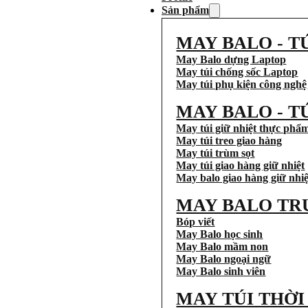
Sản phẩm
MAY BALO - T
May Balo dựng Laptop
May túi chống sốc Laptop
May túi phụ kiện công nghệ
MAY BALO - T
May túi giữ nhiệt thực phẩ
May túi treo giao hàng
May túi trùm sọt
May túi giao hàng giữ nhiệt
May balo giao hàng giữ nhiệ
MAY BALO TR
Bóp viết
May Balo học sinh
May Balo mầm non
May Balo ngoại ngữ
May Balo sinh viên
MAY TÚI THỜ