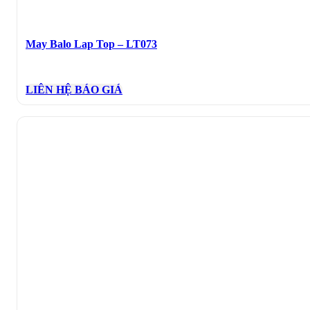
May Balo Lap Top – LT073
LIÊN HỆ BÁO GIÁ