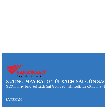
XƯỞNG MAY BALO TÚI XÁCH SÀI GÒN SAO
Xưởng may balo, túi xách Sài Gòn Sao - sản xuất gia công, may hà
SẢN PHẨM