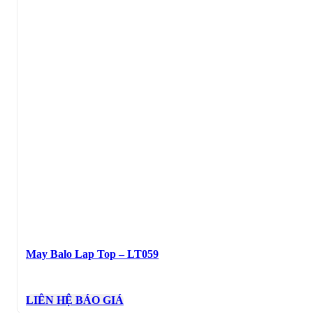
May Balo Lap Top – LT059
LIÊN HỆ BÁO GIÁ