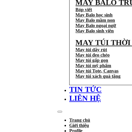
MAY BALO TR
Bóp viết
May Balo học sinh
May Balo mầm non
May Balo ngoại ngữ
May Balo sinh viên
MAY TÚI THỜ
May túi dây rút
May túi đeo chéo
May túi gấp gọn
May túi mỹ phẩm
May túi Tote, Canvas
May túi xách quà tặng
TIN TỨC
LIÊN HỆ
Trang chủ
Giới thiệu
Profile