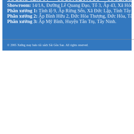
Showroom:
14/1A, Đường Lê Quang Đạo, Tổ 3, Ấp 43, Xã Hó
Phân xưởng 1:
Tỉnh lộ 9, Ấp Rừng Sến, Xã Đức Lập, Tỉnh Tây 
Phân xưởng 2:
Ấp Bình Hữu 2, Đức Hòa Thượng, Đức Hòa, Tâ
Phân xưởng 3:
Ấp Mỹ Bình, Huyện Tân Trụ, Tây Ninh.
© 2005 Xưởng may balo túi xách Sài Gòn Sao. All rights reserved.