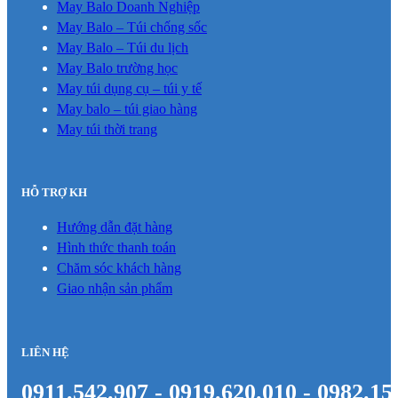
May Balo Doanh Nghiệp
May Balo – Túi chống sốc
May Balo – Túi du lịch
May Balo trường học
May túi dụng cụ – túi y tế
May balo – túi giao hàng
May túi thời trang
HỖ TRỢ KH
Hướng dẫn đặt hàng
Hình thức thanh toán
Chăm sóc khách hàng
Giao nhận sản phẩm
LIÊN HỆ
0911.542.907 - 0919.620.010 - 0982.15