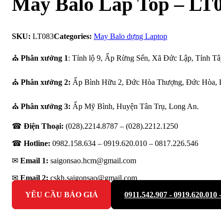
May Balo Lap Top – LT
SKU:
LT083
Categories:
May Balo dựng Laptop
⛪
Phân xưởng 1
: Tỉnh lộ 9, Ấp Rừng Sến, Xã Đức Lập, Tỉnh Tâ
⛪
Phân xưởng 2:
Ấp Bình Hữu 2, Đức Hòa Thượng, Đức Hòa, 
⛪
Phân xưởng 3:
Ấp Mỹ Bình, Huyện Tân Trụ, Long An.
☎
Điện Thoại:
(028).2214.8787 – (028).2212.1250
☎
Hotline:
0982.158.634 – 0919.620.010 –
0817.226.546
✉
Email 1:
saigonsao.hcm@gmail.com
✉
Email 2:
cskh.saigonsao@gmail.com
YÊU CẦU BÁO GIÁ
0911.542.907 - 0919.620.010 