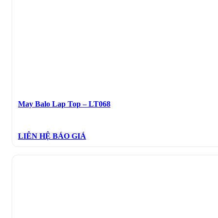
May Balo Lap Top – LT068
LIÊN HỆ BÁO GIÁ