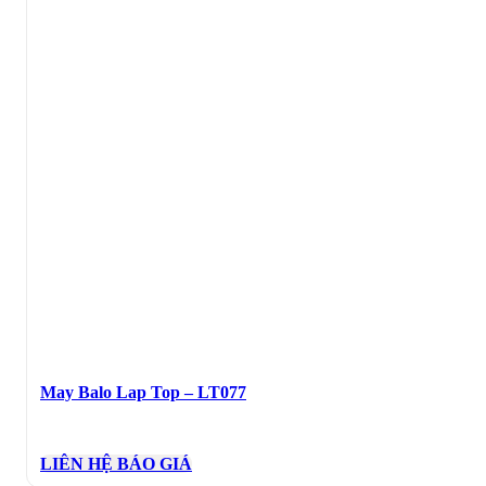
May Balo Lap Top – LT077
LIÊN HỆ BÁO GIÁ