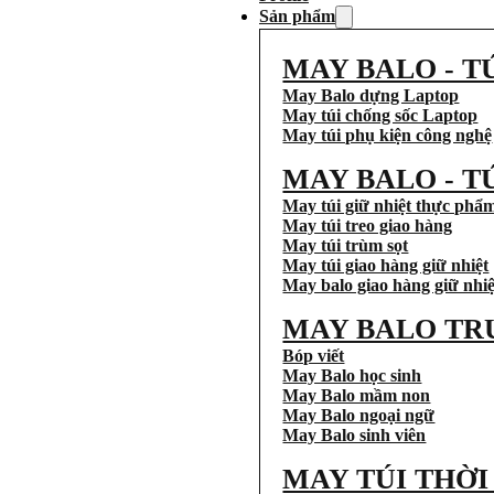
Sản phẩm
MAY BALO - T
May Balo dựng Laptop
May túi chống sốc Laptop
May túi phụ kiện công nghệ
MAY BALO - T
May túi giữ nhiệt thực phẩ
May túi treo giao hàng
May túi trùm sọt
May túi giao hàng giữ nhiệt
May balo giao hàng giữ nhiệ
MAY BALO TR
Bóp viết
May Balo học sinh
May Balo mầm non
May Balo ngoại ngữ
May Balo sinh viên
MAY TÚI THỜ