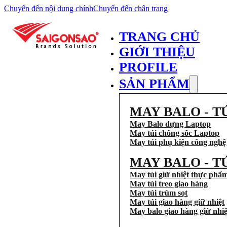
Chuyển đến nội dung chính
Chuyển đến chân trang
TRANG CHỦ
GIỚI THIỆU
PROFILE
SẢN PHẨM
MAY BALO - T
May Balo dựng Laptop
May túi chống sốc Laptop
May túi phụ kiện công nghệ
MAY BALO - T
May túi giữ nhiệt thực phẩ
May túi treo giao hàng
May túi trùm sọt
May túi giao hàng giữ nhiệt
May balo giao hàng giữ nhiệ