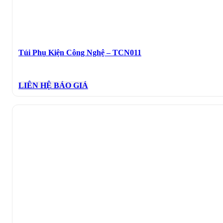
Túi Phụ Kiện Công Nghệ – TCN011
LIÊN HỆ BÁO GIÁ