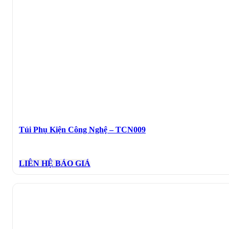
Túi Phụ Kiện Công Nghệ – TCN009
LIÊN HỆ BÁO GIÁ