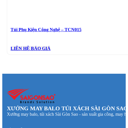
Túi Phụ Kiện Công Nghệ – TCN015
LIÊN HỆ BÁO GIÁ
XƯỞNG MAY BALO TÚI XÁCH SÀI GÒN SAO
Xưởng may balo, túi xách Sài Gòn Sao - sản xuất gia công, may hà