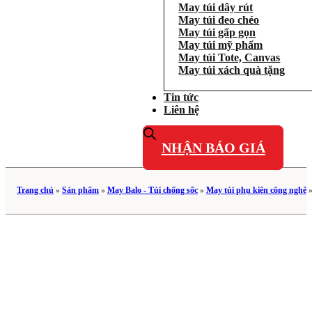
May túi dây rút
May túi đeo chéo
May túi gấp gọn
May túi mỹ phẩm
May túi Tote, Canvas
May túi xách quà tặng
Tin tức
Liên hệ
NHẬN BÁO GIÁ
Trang chủ
»
Sản phẩm
»
May Balo - Túi chống sốc
»
May túi phụ kiện công nghệ