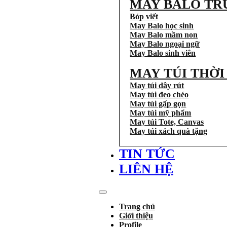
MAY BALO TR
Bóp viết
May Balo học sinh
May Balo mầm non
May Balo ngoại ngữ
May Balo sinh viên
MAY TÚI THỜ
May túi dây rút
May túi đeo chéo
May túi gấp gọn
May túi mỹ phẩm
May túi Tote, Canvas
May túi xách quà tặng
TIN TỨC
LIÊN HỆ
Trang chủ
Giới thiệu
Profile