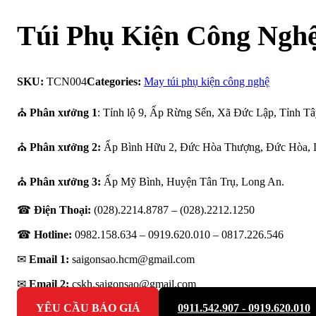
Túi Phụ Kiện Công Ngh
SKU:
TCN004
Categories:
May túi phụ kiện công nghệ
⛪
Phân xưởng 1
: Tỉnh lộ 9, Ấp Rừng Sến, Xã Đức Lập, Tỉnh Tâ
⛪
Phân xưởng 2:
Ấp Bình Hữu 2, Đức Hòa Thượng, Đức Hòa, 
⛪
Phân xưởng 3:
Ấp Mỹ Bình, Huyện Tân Trụ, Long An.
☎
Điện Thoại:
(028).2214.8787 – (028).2212.1250
☎
Hotline:
0982.158.634 – 0919.620.010 –
0817.226.546
✉
Email 1:
saigonsao.hcm@gmail.com
✉
Email 2:
cskh.saigonsao@gmail.com
YÊU CẦU BÁO GIÁ
0911.542.907 - 0919.620.010