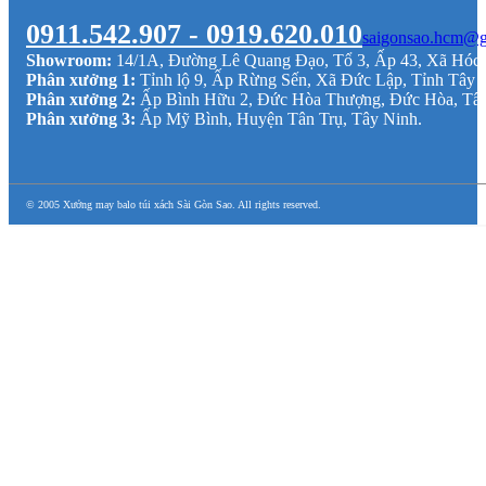
0911.542.907 - 0919.620.010
saigonsao.hcm@g
Showroom:
14/1A, Đường Lê Quang Đạo, Tổ 3, Ấp 43, Xã Hó
Phân xưởng 1:
Tỉnh lộ 9, Ấp Rừng Sến, Xã Đức Lập, Tỉnh Tây 
Phân xưởng 2:
Ấp Bình Hữu 2, Đức Hòa Thượng, Đức Hòa, Tâ
Phân xưởng 3:
Ấp Mỹ Bình, Huyện Tân Trụ, Tây Ninh.
© 2005 Xưởng may balo túi xách Sài Gòn Sao. All rights reserved.