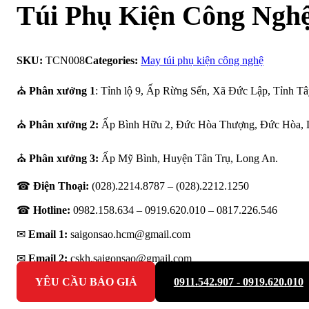
Túi Phụ Kiện Công Ngh
SKU:
TCN008
Categories:
May túi phụ kiện công nghệ
⛪
Phân xưởng 1
: Tỉnh lộ 9, Ấp Rừng Sến, Xã Đức Lập, Tỉnh Tâ
⛪
Phân xưởng 2:
Ấp Bình Hữu 2, Đức Hòa Thượng, Đức Hòa, 
⛪
Phân xưởng 3:
Ấp Mỹ Bình, Huyện Tân Trụ, Long An.
☎
Điện Thoại:
(028).2214.8787 – (028).2212.1250
☎
Hotline:
0982.158.634 – 0919.620.010 –
0817.226.546
✉
Email 1:
saigonsao.hcm@gmail.com
✉
Email 2:
cskh.saigonsao@gmail.com
YÊU CẦU BÁO GIÁ
0911.542.907 - 0919.620.010