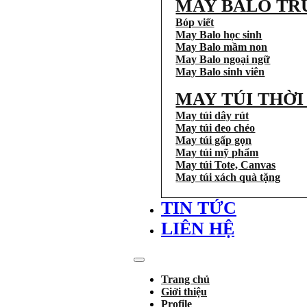
MAY BALO TR
Bóp viết
May Balo học sinh
May Balo mầm non
May Balo ngoại ngữ
May Balo sinh viên
MAY TÚI THỜ
May túi dây rút
May túi đeo chéo
May túi gấp gọn
May túi mỹ phẩm
May túi Tote, Canvas
May túi xách quà tặng
TIN TỨC
LIÊN HỆ
Trang chủ
Giới thiệu
Profile