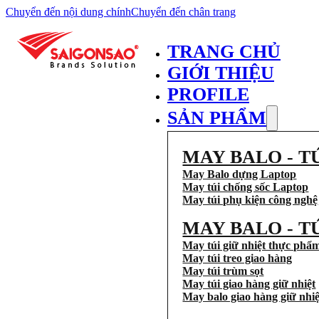
Chuyển đến nội dung chính
Chuyển đến chân trang
TRANG CHỦ
GIỚI THIỆU
PROFILE
SẢN PHẨM
MAY BALO - T
May Balo dựng Laptop
May túi chống sốc Laptop
May túi phụ kiện công nghệ
MAY BALO - T
May túi giữ nhiệt thực phẩ
May túi treo giao hàng
May túi trùm sọt
May túi giao hàng giữ nhiệt
May balo giao hàng giữ nhiệ