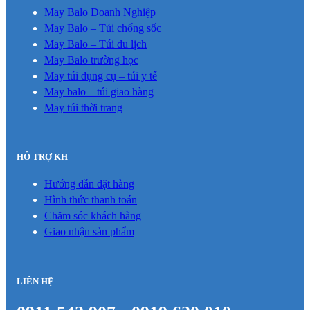
May Balo Doanh Nghiệp
May Balo – Túi chống sốc
May Balo – Túi du lịch
May Balo trường học
May túi dụng cụ – túi y tế
May balo – túi giao hàng
May túi thời trang
HỖ TRỢ KH
Hướng dẫn đặt hàng
Hình thức thanh toán
Chăm sóc khách hàng
Giao nhận sản phẩm
LIÊN HỆ