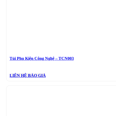
Túi Phụ Kiện Công Nghệ – TCN003
LIÊN HỆ BÁO GIÁ