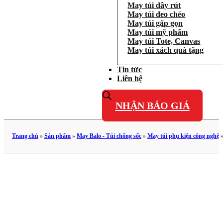
May túi dây rút
May túi đeo chéo
May túi gấp gọn
May túi mỹ phẩm
May túi Tote, Canvas
May túi xách quà tặng
Tin tức
Liên hệ
NHẬN BÁO GIÁ
Trang chủ
»
Sản phẩm
»
May Balo - Túi chống sốc
»
May túi phụ kiện công nghệ