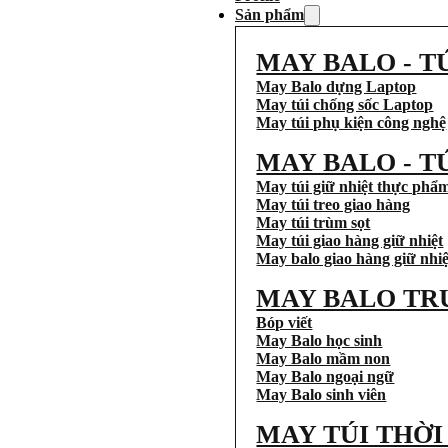
Sản phẩm
MAY BALO - T
May Balo dựng Laptop
May túi chống sốc Laptop
May túi phụ kiện công nghệ
MAY BALO - T
May túi giữ nhiệt thực phẩ
May túi treo giao hàng
May túi trùm sọt
May túi giao hàng giữ nhiệt
May balo giao hàng giữ nhiệ
MAY BALO TR
Bóp viết
May Balo học sinh
May Balo mầm non
May Balo ngoại ngữ
May Balo sinh viên
MAY TÚI THỜ