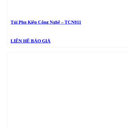
Túi Phụ Kiện Công Nghệ – TCN011
LIÊN HỆ BÁO GIÁ