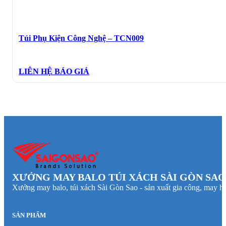
Túi Phụ Kiện Công Nghệ – TCN009
LIÊN HỆ BÁO GIÁ
XƯỞNG MAY BALO TÚI XÁCH SÀI GÒN SAO
Xưởng may balo, túi xách Sài Gòn Sao - sản xuất gia công, may hà
SẢN PHẨM