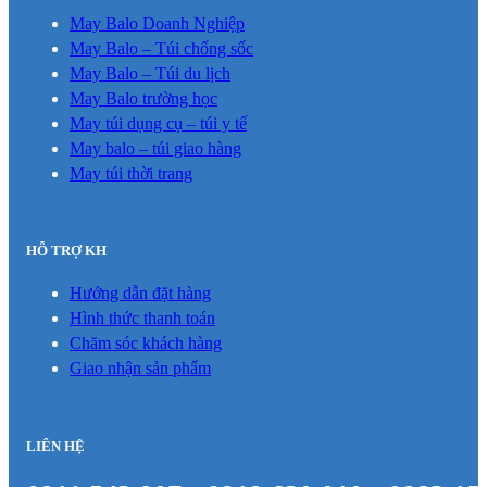
May Balo Doanh Nghiệp
May Balo – Túi chống sốc
May Balo – Túi du lịch
May Balo trường học
May túi dụng cụ – túi y tế
May balo – túi giao hàng
May túi thời trang
HỖ TRỢ KH
Hướng dẫn đặt hàng
Hình thức thanh toán
Chăm sóc khách hàng
Giao nhận sản phẩm
LIÊN HỆ