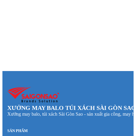
XƯỞNG MAY BALO TÚI XÁCH SÀI GÒN SAO
Xưởng may balo, túi xách Sài Gòn Sao - sản xuất gia công, may hà
SẢN PHẨM