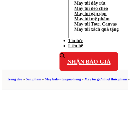
May túi dây rút
May túi đeo chéo
May túi gấp gọn
May túi mỹ phẩm
May túi Tote, Canvas
May túi xách quà tặng
Tin tức
Liên hệ
NHẬN BÁO GIÁ
Trang chủ
»
Sản phẩm
»
May balo - túi giao hàng
»
May túi giữ nhiệt thực phẩm