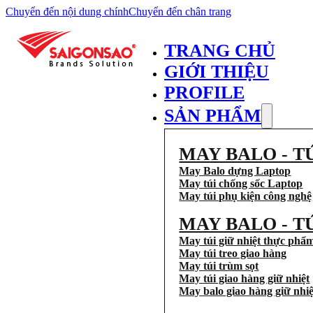
Chuyển đến nội dung chính
Chuyển đến chân trang
TRANG CHỦ
GIỚI THIỆU
PROFILE
SẢN PHẨM
MAY BALO - T
May Balo dựng Laptop
May túi chống sốc Laptop
May túi phụ kiện công nghệ
MAY BALO - T
May túi giữ nhiệt thực phẩ
May túi treo giao hàng
May túi trùm sọt
May túi giao hàng giữ nhiệt
May balo giao hàng giữ nhiệ