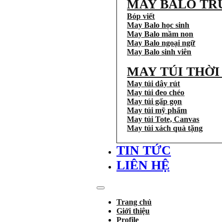
MAY BALO TR
Bóp viết
May Balo học sinh
May Balo mầm non
May Balo ngoại ngữ
May Balo sinh viên
MAY TÚI THỜ
May túi dây rút
May túi đeo chéo
May túi gấp gọn
May túi mỹ phẩm
May túi Tote, Canvas
May túi xách quà tặng
TIN TỨC
LIÊN HỆ
Trang chủ
Giới thiệu
Profile