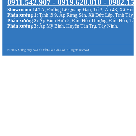
0911.542.907 - 0919.620.010 - 0982.15
Showroom:
14/1A, Đường Lê Quang Đạo, Tổ 3, Ấp 43, Xã Hó
Phân xưởng 1:
Tỉnh lộ 9, Ấp Rừng Sến, Xã Đức Lập, Tỉnh Tây 
Phân xưởng 2:
Ấp Bình Hữu 2, Đức Hòa Thượng, Đức Hòa, Tâ
Phân xưởng 3:
Ấp Mỹ Bình, Huyện Tân Trụ, Tây Ninh.
© 2005 Xưởng may balo túi xách Sài Gòn Sao. All rights reserved.