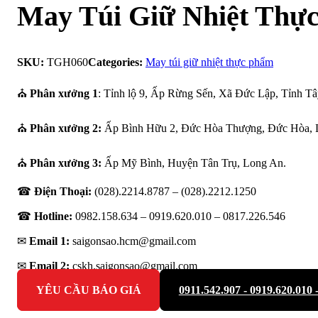
May Túi Giữ Nhiệt Thự
SKU:
TGH060
Categories:
May túi giữ nhiệt thực phẩm
⛪
Phân xưởng 1
: Tỉnh lộ 9, Ấp Rừng Sến, Xã Đức Lập, Tỉnh Tâ
⛪
Phân xưởng 2:
Ấp Bình Hữu 2, Đức Hòa Thượng, Đức Hòa, 
⛪
Phân xưởng 3:
Ấp Mỹ Bình, Huyện Tân Trụ, Long An.
☎
Điện Thoại:
(028).2214.8787 – (028).2212.1250
☎
Hotline:
0982.158.634 – 0919.620.010 –
0817.226.546
✉
Email 1:
saigonsao.hcm@gmail.com
✉
Email 2:
cskh.saigonsao@gmail.com
YÊU CẦU BÁO GIÁ
0911.542.907 - 0919.620.010 