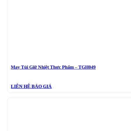
May Túi Giữ Nhiệt Thực Phẩm – TGH049
LIÊN HỆ BÁO GIÁ