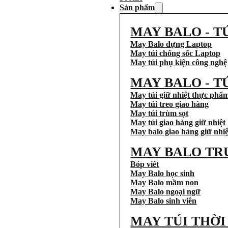
Sản phẩm
MAY BALO - T
May Balo dựng Laptop
May túi chống sốc Laptop
May túi phụ kiện công nghệ
MAY BALO - T
May túi giữ nhiệt thực phẩ
May túi treo giao hàng
May túi trùm sọt
May túi giao hàng giữ nhiệt
May balo giao hàng giữ nhiệ
MAY BALO TR
Bóp viết
May Balo học sinh
May Balo mầm non
May Balo ngoại ngữ
May Balo sinh viên
MAY TÚI THỜ