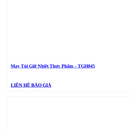
May Túi Giữ Nhiệt Thực Phẩm – TGH045
LIÊN HỆ BÁO GIÁ