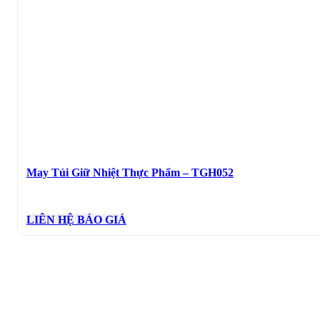
May Túi Giữ Nhiệt Thực Phẩm – TGH052
LIÊN HỆ BÁO GIÁ