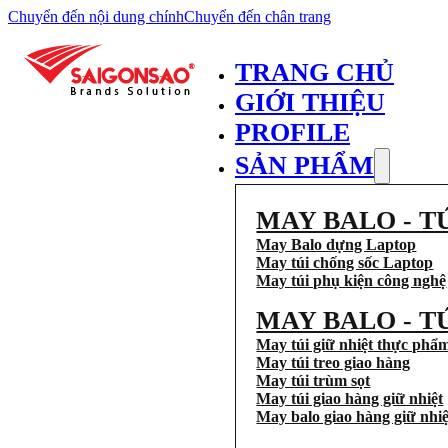
Chuyển đến nội dung chính
Chuyển đến chân trang
TRANG CHỦ
GIỚI THIỆU
PROFILE
SẢN PHẨM
MAY BALO - T
May Balo dựng Laptop
May túi chống sốc Laptop
May túi phụ kiện công nghệ
MAY BALO - T
May túi giữ nhiệt thực phẩ
May túi treo giao hàng
May túi trùm sọt
May túi giao hàng giữ nhiệt
May balo giao hàng giữ nhiệ