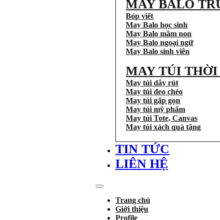
MAY BALO TR
Bóp viết
May Balo học sinh
May Balo mầm non
May Balo ngoại ngữ
May Balo sinh viên
MAY TÚI THỜ
May túi dây rút
May túi đeo chéo
May túi gấp gọn
May túi mỹ phẩm
May túi Tote, Canvas
May túi xách quà tặng
TIN TỨC
LIÊN HỆ
Trang chủ
Giới thiệu
Profile