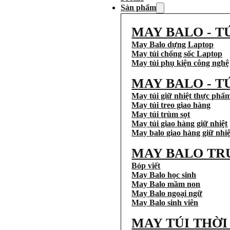
Sản phẩm
MAY BALO - T
May Balo dựng Laptop
May túi chống sốc Laptop
May túi phụ kiện công nghệ
MAY BALO - T
May túi giữ nhiệt thực phẩ
May túi treo giao hàng
May túi trùm sọt
May túi giao hàng giữ nhiệt
May balo giao hàng giữ nhiệ
MAY BALO TR
Bóp viết
May Balo học sinh
May Balo mầm non
May Balo ngoại ngữ
May Balo sinh viên
MAY TÚI THỜ