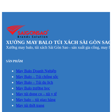
XƯỞNG MAY BALO TÚI XÁCH SÀI GÒN SAO
Xưởng may balo, túi xách Sài Gòn Sao - sản xuất gia công, may hà
SẢN PHẨM
May Balo Doanh Nghiệp
May Balo – Túi chống sốc
May Balo – Túi du lịch
May Balo trường học
May túi dụng cụ – túi y tế
May balo – túi giao hàng
May túi thời trang