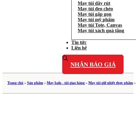
May túi dây rút
May túi đeo chéo
May túi gấp gọn
May túi mỹ phẩm
May túi Tote, Canvas
May túi xách quà tặng
Tin tức
Liên hệ
NHẬN BÁO GIÁ
Trang chủ
»
Sản phẩm
»
May balo - túi giao hàng
»
May túi giữ nhiệt thực phẩm