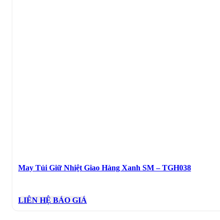
May Túi Giữ Nhiệt Giao Hàng Xanh SM – TGH038
LIÊN HỆ BÁO GIÁ