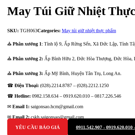
May Túi Giữ Nhiệt Thự
SKU:
TGH063
Categories:
May túi giữ nhiệt thực phẩm
⛪
Phân xưởng 1
: Tỉnh lộ 9, Ấp Rừng Sến, Xã Đức Lập, Tỉnh Tâ
⛪
Phân xưởng 2:
Ấp Bình Hữu 2, Đức Hòa Thượng, Đức Hòa, 
⛪
Phân xưởng 3:
Ấp Mỹ Bình, Huyện Tân Trụ, Long An.
☎
Điện Thoại:
(028).2214.8787 – (028).2212.1250
☎
Hotline:
0982.158.634 – 0919.620.010 –
0817.226.546
✉
Email 1:
saigonsao.hcm@gmail.com
✉
Email 2:
cskh.saigonsao@gmail.com
YÊU CẦU BÁO GIÁ
0911.542.907 - 0919.620.010 