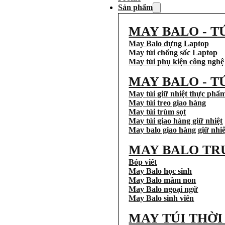
Sản phẩm
MAY BALO - T
May Balo dựng Laptop
May túi chống sốc Laptop
May túi phụ kiện công nghệ
MAY BALO - T
May túi giữ nhiệt thực phẩ
May túi treo giao hàng
May túi trùm sọt
May túi giao hàng giữ nhiệt
May balo giao hàng giữ nhiệ
MAY BALO TR
Bóp viết
May Balo học sinh
May Balo mầm non
May Balo ngoại ngữ
May Balo sinh viên
MAY TÚI THỜ