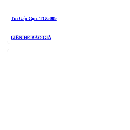
Túi Gấp Gọn- TGG009
LIÊN HỆ BÁO GIÁ