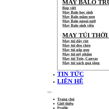
MAY BALO TR
Bóp viết
May Balo học sinh
May Balo mầm non
May Balo ngoại ngữ
May Balo sinh viên
MAY TÚI THỜ
May túi dây rút
May túi đeo chéo
May túi gấp gọn
May túi mỹ phẩm
May túi Tote, Canvas
May túi xách quà tặng
TIN TỨC
LIÊN HỆ
Trang chủ
Giới thiệu
Profile