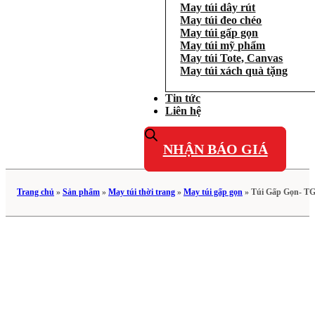
May túi dây rút
May túi đeo chéo
May túi gấp gọn
May túi mỹ phẩm
May túi Tote, Canvas
May túi xách quà tặng
Tin tức
Liên hệ
NHẬN BÁO GIÁ
Trang chủ
»
Sản phẩm
»
May túi thời trang
»
May túi gấp gọn
»
Túi Gấp Gọn- T