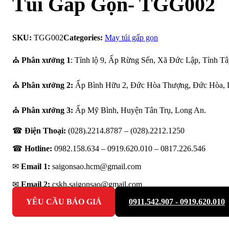
Túi Gấp Gọn- TGG002
SKU:
TGG002
Categories:
May túi gấp gọn
⛪
Phân xưởng 1
: Tỉnh lộ 9, Ấp Rừng Sến, Xã Đức Lập, Tỉnh Tâ
⛪
Phân xưởng 2:
Ấp Bình Hữu 2, Đức Hòa Thượng, Đức Hòa, 
⛪
Phân xưởng 3:
Ấp Mỹ Bình, Huyện Tân Trụ, Long An.
☎
Điện Thoại:
(028).2214.8787 – (028).2212.1250
☎
Hotline:
0982.158.634 – 0919.620.010 –
0817.226.546
✉
Email 1:
saigonsao.hcm@gmail.com
✉
Email 2:
cskh.saigonsao@gmail.com
YÊU CẦU BÁO GIÁ
0911.542.907 - 0919.620.010