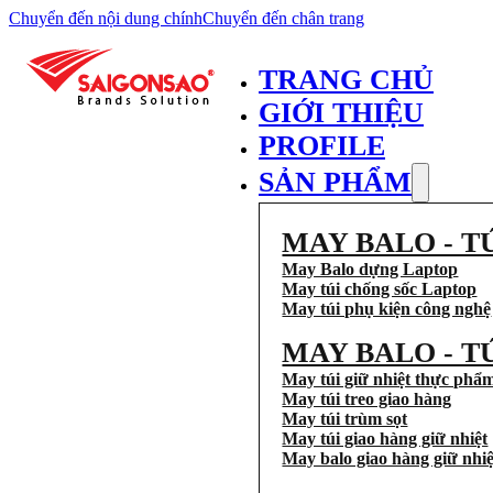
Chuyển đến nội dung chính
Chuyển đến chân trang
TRANG CHỦ
GIỚI THIỆU
PROFILE
SẢN PHẨM
MAY BALO - T
May Balo dựng Laptop
May túi chống sốc Laptop
May túi phụ kiện công nghệ
MAY BALO - T
May túi giữ nhiệt thực phẩ
May túi treo giao hàng
May túi trùm sọt
May túi giao hàng giữ nhiệt
May balo giao hàng giữ nhiệ