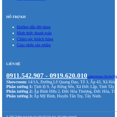
HỖ TRỢ KH
Hướng dẫn đặt hàng
Hình thức thanh toán
Chăm sóc khách hàng
Giao nhận sản phẩm
LIÊN HỆ
0911.542.907 - 0919.620.010
saigonsao.hcm@g
Showroom:
14/1A, Đường Lê Quang Đạo, Tổ 3, Ấp 43, Xã Hó
Phân xưởng 1:
Tỉnh lộ 9, Ấp Rừng Sến, Xã Đức Lập, Tỉnh Tây 
Phân xưởng 2:
Ấp Bình Hữu 2, Đức Hòa Thượng, Đức Hòa, Tâ
Phân xưởng 3:
Ấp Mỹ Bình, Huyện Tân Trụ, Tây Ninh.
© 2005 Xưởng may balo túi xách Sài Gòn Sao. All rights reserved.