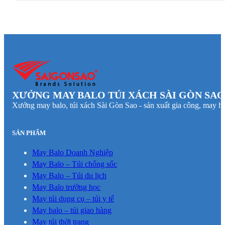
XƯỞNG MAY BALO TÚI XÁCH SÀI GÒN SAO
Xưởng may balo, túi xách Sài Gòn Sao - sản xuất gia công, may hà
SẢN PHẨM
May Balo Doanh Nghiệp
May Balo – Túi chống sốc
May Balo – Túi du lịch
May Balo trường học
May túi dụng cụ – túi y tế
May balo – túi giao hàng
May túi thời trang