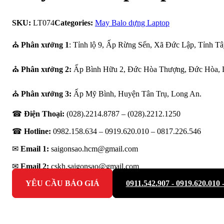
SKU:
LT074
Categories:
May Balo dựng Laptop
⛪
Phân xưởng 1
: Tỉnh lộ 9, Ấp Rừng Sến, Xã Đức Lập, Tỉnh Tâ
⛪
Phân xưởng 2:
Ấp Bình Hữu 2, Đức Hòa Thượng, Đức Hòa, 
⛪
Phân xưởng 3:
Ấp Mỹ Bình, Huyện Tân Trụ, Long An.
☎
Điện Thoại:
(028).2214.8787 – (028).2212.1250
☎
Hotline:
0982.158.634 – 0919.620.010 –
0817.226.546
✉
Email 1:
saigonsao.hcm@gmail.com
✉
Email 2:
cskh.saigonsao@gmail.com
YÊU CẦU BÁO GIÁ
0911.542.907 - 0919.620.010 