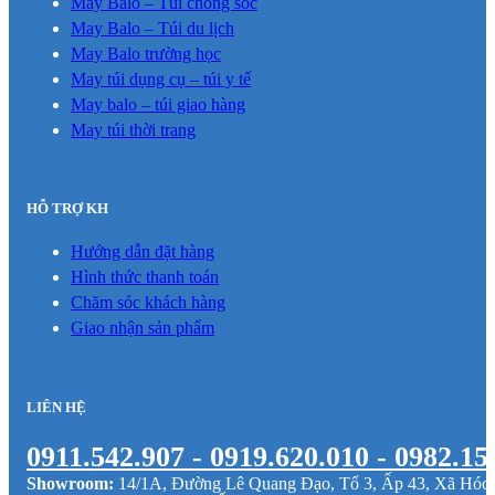
May Balo – Túi chống sốc
May Balo – Túi du lịch
May Balo trường học
May túi dụng cụ – túi y tế
May balo – túi giao hàng
May túi thời trang
HỖ TRỢ KH
Hướng dẫn đặt hàng
Hình thức thanh toán
Chăm sóc khách hàng
Giao nhận sản phẩm
LIÊN HỆ
0911.542.907 - 0919.620.010 - 0982.15
Showroom:
14/1A, Đường Lê Quang Đạo, Tổ 3, Ấp 43, Xã Hó