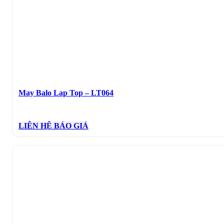
May Balo Lap Top – LT064
LIÊN HỆ BÁO GIÁ