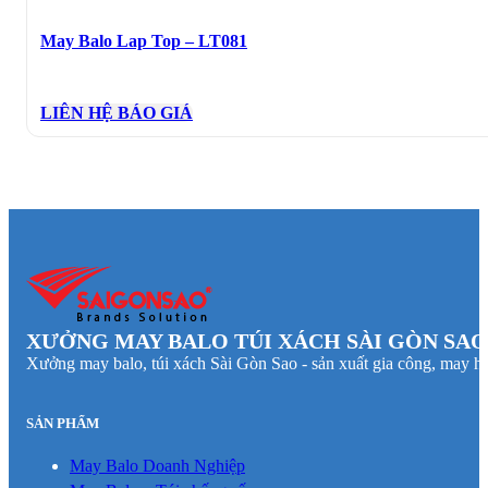
May Balo Lap Top – LT081
LIÊN HỆ BÁO GIÁ
XƯỞNG MAY BALO TÚI XÁCH SÀI GÒN SAO
Xưởng may balo, túi xách Sài Gòn Sao - sản xuất gia công, may hà
SẢN PHẨM
May Balo Doanh Nghiệp