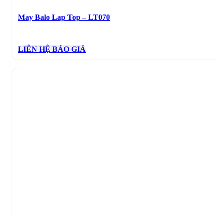
May Balo Lap Top – LT070
LIÊN HỆ BÁO GIÁ