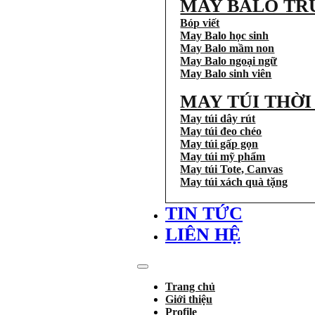
MAY BALO TR
Bóp viết
May Balo học sinh
May Balo mầm non
May Balo ngoại ngữ
May Balo sinh viên
MAY TÚI THỜ
May túi dây rút
May túi đeo chéo
May túi gấp gọn
May túi mỹ phẩm
May túi Tote, Canvas
May túi xách quà tặng
TIN TỨC
LIÊN HỆ
Trang chủ
Giới thiệu
Profile