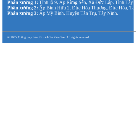
Phân xưởng 1:
Tỉnh lộ 9, Ấp Rừng Sến, Xã Đức Lập, Tỉnh Tây 
Phân xưởng 2:
Ấp Bình Hữu 2, Đức Hòa Thượng, Đức Hòa, Tâ
Phân xưởng 3:
Ấp Mỹ Bình, Huyện Tân Trụ, Tây Ninh.
© 2005 Xưởng may balo túi xách Sài Gòn Sao. All rights reserved.