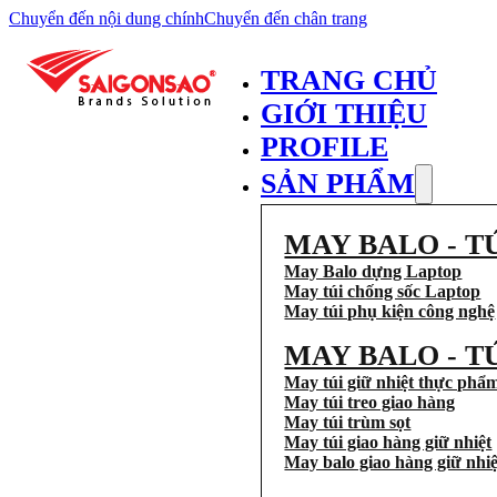
Chuyển đến nội dung chính
Chuyển đến chân trang
TRANG CHỦ
GIỚI THIỆU
PROFILE
SẢN PHẨM
MAY BALO - T
May Balo dựng Laptop
May túi chống sốc Laptop
May túi phụ kiện công nghệ
MAY BALO - T
May túi giữ nhiệt thực phẩ
May túi treo giao hàng
May túi trùm sọt
May túi giao hàng giữ nhiệt
May balo giao hàng giữ nhiệ