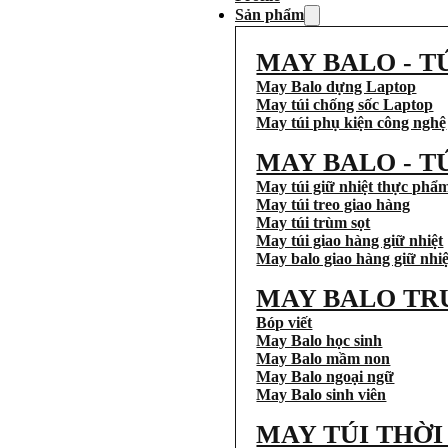
Sản phẩm
MAY BALO - T
May Balo dựng Laptop
May túi chống sốc Laptop
May túi phụ kiện công nghệ
MAY BALO - T
May túi giữ nhiệt thực phẩ
May túi treo giao hàng
May túi trùm sọt
May túi giao hàng giữ nhiệt
May balo giao hàng giữ nhiệ
MAY BALO TR
Bóp viết
May Balo học sinh
May Balo mầm non
May Balo ngoại ngữ
May Balo sinh viên
MAY TÚI THỜ