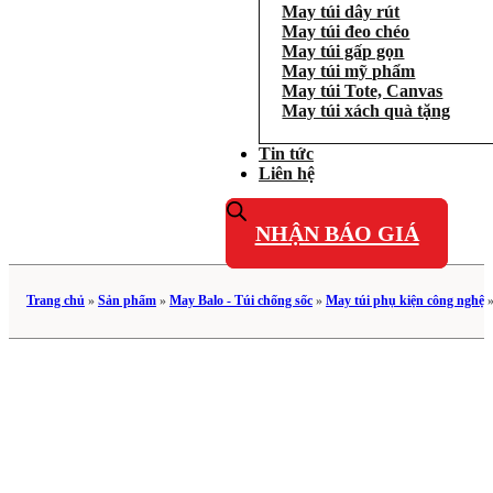
May túi dây rút
May túi đeo chéo
May túi gấp gọn
May túi mỹ phẩm
May túi Tote, Canvas
May túi xách quà tặng
Tin tức
Liên hệ
NHẬN BÁO GIÁ
Trang chủ
»
Sản phẩm
»
May Balo - Túi chống sốc
»
May túi phụ kiện công nghệ