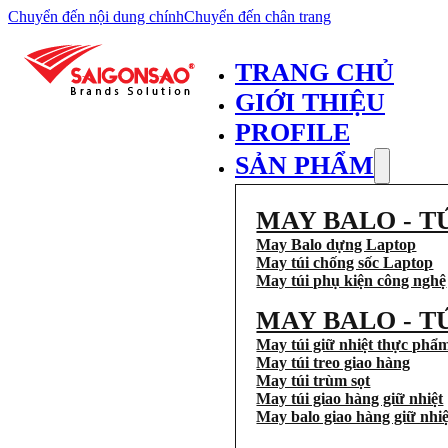
Chuyển đến nội dung chính
Chuyển đến chân trang
TRANG CHỦ
GIỚI THIỆU
PROFILE
SẢN PHẨM
MAY BALO - T
May Balo dựng Laptop
May túi chống sốc Laptop
May túi phụ kiện công nghệ
MAY BALO - T
May túi giữ nhiệt thực phẩ
May túi treo giao hàng
May túi trùm sọt
May túi giao hàng giữ nhiệt
May balo giao hàng giữ nhiệ