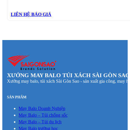
LIÊN HỆ BÁO GIÁ
XƯỞNG MAY BALO TÚI XÁCH SÀI GÒN SAO
Xưởng may balo, túi xách Sài Gòn Sao - sản xuất gia công, may hà
SẢN PHẨM
May Balo Doanh Nghiệp
May Balo – Túi chống sốc
May Balo – Túi du lịch
May Balo trường học