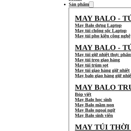
Sản phẩm
MAY BALO - T
May Balo dựng Laptop
May túi chống sốc Laptop
May túi phụ kiện công nghệ
MAY BALO - T
May túi giữ nhiệt thực phẩ
May túi treo giao hàng
May túi trùm sọt
May túi giao hàng giữ nhiệt
May balo giao hàng giữ nhiệ
MAY BALO TR
Bóp viết
May Balo học sinh
May Balo mầm non
May Balo ngoại ngữ
May Balo sinh viên
MAY TÚI THỜ