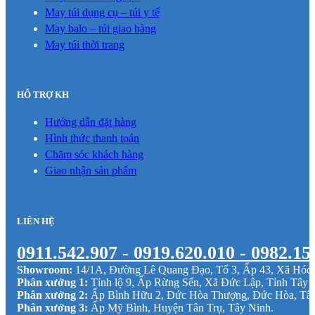
May túi dụng cụ – túi y tế
May balo – túi giao hàng
May túi thời trang
HỖ TRỢ KH
Hướng dẫn đặt hàng
Hình thức thanh toán
Chăm sóc khách hàng
Giao nhận sản phẩm
LIÊN HỆ
0911.542.907 - 0919.620.010 - 0982.15
Showroom:
14/1A, Đường Lê Quang Đạo, Tổ 3, Ấp 43, Xã Hó
Phân xưởng 1:
Tỉnh lộ 9, Ấp Rừng Sến, Xã Đức Lập, Tỉnh Tây 
Phân xưởng 2:
Ấp Bình Hữu 2, Đức Hòa Thượng, Đức Hòa, Tâ
Phân xưởng 3:
Ấp Mỹ Bình, Huyện Tân Trụ, Tây Ninh.