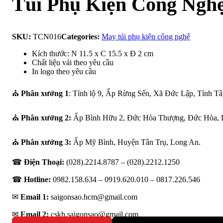
Túi Phụ Kiện Công Ngh
SKU:
TCN016
Categories:
May túi phụ kiện công nghệ
Kích thước: N 11.5 x C 15.5 x Đ 2 cm
Chất liệu vải theo yêu cầu
In logo theo yêu cầu
⛪
Phân xưởng 1
: Tỉnh lộ 9, Ấp Rừng Sến, Xã Đức Lập, Tỉnh Tâ
⛪
Phân xưởng 2:
Ấp Bình Hữu 2, Đức Hòa Thượng, Đức Hòa, 
⛪
Phân xưởng 3:
Ấp Mỹ Bình, Huyện Tân Trụ, Long An.
☎
Điện Thoại:
(028).2214.8787 – (028).2212.1250
☎
Hotline:
0982.158.634 – 0919.620.010 –
0817.226.546
✉
Email 1:
saigonsao.hcm@gmail.com
✉
Email 2:
cskh.saigonsao@gmail.com