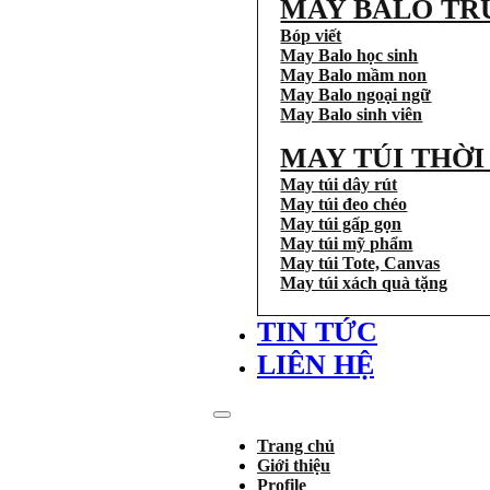
MAY BALO TR
Bóp viết
May Balo học sinh
May Balo mầm non
May Balo ngoại ngữ
May Balo sinh viên
MAY TÚI THỜ
May túi dây rút
May túi đeo chéo
May túi gấp gọn
May túi mỹ phẩm
May túi Tote, Canvas
May túi xách quà tặng
TIN TỨC
LIÊN HỆ
Trang chủ
Giới thiệu
Profile