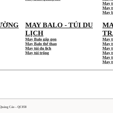
May t
May tú
May b
ƯỜNG
MAY BALO - TÚI DU
MA
LỊCH
TR
May Balo gấp gọn
May t
May Balo thể thao
May t
May túi du lịch
May t
May túi trống
May t
May t
May t
 Quảng Cáo – QC058