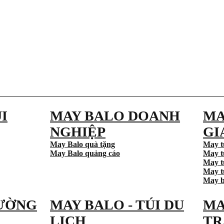
I
MAY BALO DOANH
MA
NGHIỆP
GI
May Balo quà tặng
May t
May Balo quảng cáo
May t
May t
May tú
May b
ƯỜNG
MAY BALO - TÚI DU
MA
LỊCH
TR