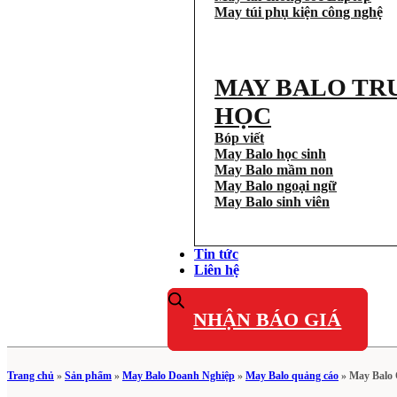
May túi phụ kiện công nghệ
MAY BALO TR
HỌC
Bóp viết
May Balo học sinh
May Balo mầm non
May Balo ngoại ngữ
May Balo sinh viên
Tin tức
Liên hệ
NHẬN BÁO GIÁ
Trang chủ
»
Sản phẩm
»
May Balo Doanh Nghiệp
»
May Balo quảng cáo
»
May Balo