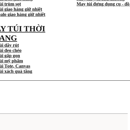
úi trùm sọt
May túi đựng dụng cụ - đồ
i giao hàng giữ nhiệt
alo giao hàng giữ nhiệt
Y TÚI THỜI
ANG
úi dây rút
úi đeo chéo
úi gấp gọn
úi mỹ phẩm
úi Tote, Canvas
úi xách quà tặng