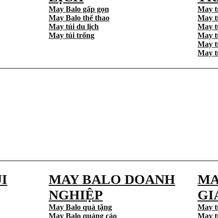
May Balo gấp gọn
May t
May Balo thể thao
May t
May túi du lịch
May t
May túi trống
May t
May t
May t
I
MAY BALO DOANH
MA
NGHIỆP
GI
May Balo quà tặng
May t
May Balo quảng cáo
May t