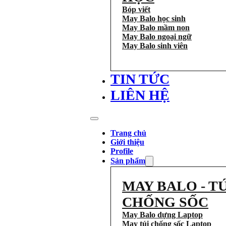
Bóp viết
May Balo học sinh
May Balo mầm non
May Balo ngoại ngữ
May Balo sinh viên
TIN TỨC
LIÊN HỆ
Trang chủ
Giới thiệu
Profile
Sản phẩm
MAY BALO - TÚ
CHỐNG SỐC
May Balo dựng Laptop
May túi chống sốc Laptop