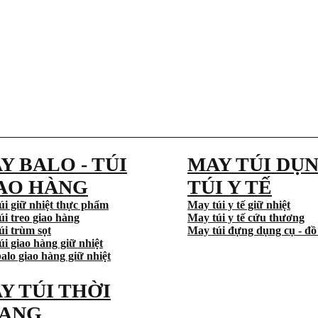
Y BALO - TÚI
MAY TÚI DỤN
AO HÀNG
TÚI Y TẾ
úi giữ nhiệt thực phẩm
May túi y tế giữ nhiệt
úi treo giao hàng
May túi y tế cứu thương
úi trùm sọt
May túi đựng dụng cụ - đồ
i giao hàng giữ nhiệt
alo giao hàng giữ nhiệt
Y TÚI THỜI
ANG