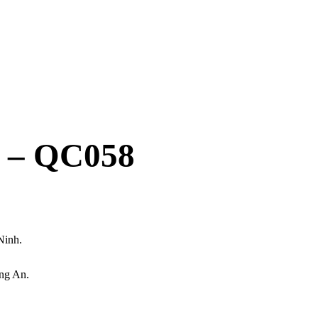
 – QC058
Ninh.
ng An.