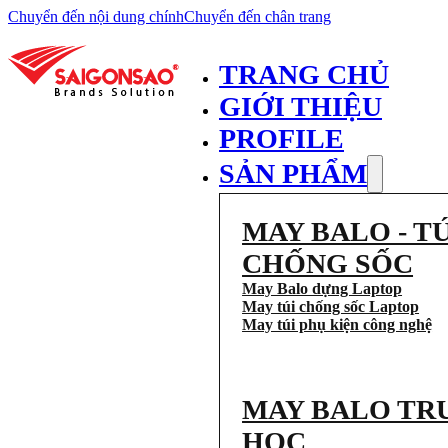
Chuyển đến nội dung chính
Chuyển đến chân trang
TRANG CHỦ
GIỚI THIỆU
PROFILE
SẢN PHẨM
MAY BALO - TÚ
CHỐNG SỐC
May Balo dựng Laptop
May túi chống sốc Laptop
May túi phụ kiện công nghệ
MAY BALO TR
HỌC