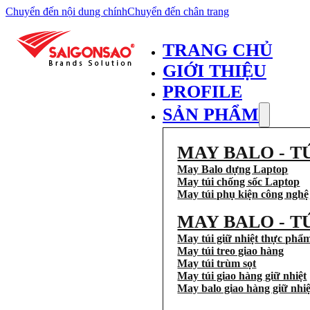
Chuyển đến nội dung chính
Chuyển đến chân trang
TRANG CHỦ
GIỚI THIỆU
PROFILE
SẢN PHẨM
MAY BALO - T
May Balo dựng Laptop
May túi chống sốc Laptop
May túi phụ kiện công nghệ
MAY BALO - T
May túi giữ nhiệt thực phẩ
May túi treo giao hàng
May túi trùm sọt
May túi giao hàng giữ nhiệt
May balo giao hàng giữ nhiệ