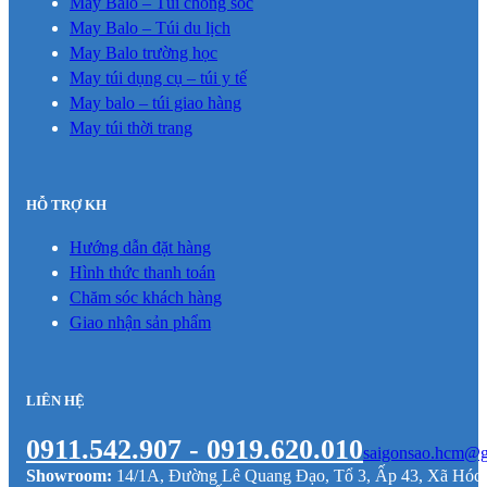
May Balo – Túi chống sốc
May Balo – Túi du lịch
May Balo trường học
May túi dụng cụ – túi y tế
May balo – túi giao hàng
May túi thời trang
HỖ TRỢ KH
Hướng dẫn đặt hàng
Hình thức thanh toán
Chăm sóc khách hàng
Giao nhận sản phẩm
LIÊN HỆ
0911.542.907 - 0919.620.010
saigonsao.hcm@g
Showroom:
14/1A, Đường Lê Quang Đạo, Tổ 3, Ấp 43, Xã Hó