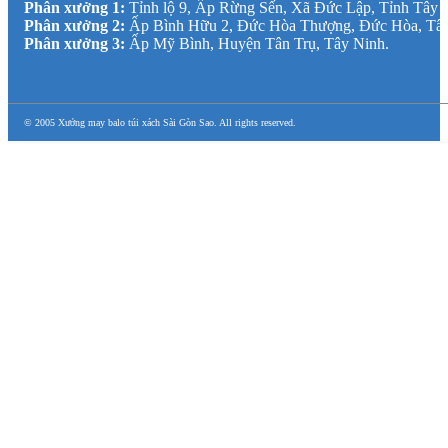
Phân xưởng 1:
Tỉnh lộ 9, Ấp Rừng Sến, Xã Đức Lập, Tỉnh Tây 
Phân xưởng 2:
Ấp Bình Hữu 2, Đức Hòa Thượng, Đức Hòa, Tâ
Phân xưởng 3:
Ấp Mỹ Bình, Huyện Tân Trụ, Tây Ninh.
© 2005 Xưởng may balo túi xách Sài Gòn Sao. All rights reserved.