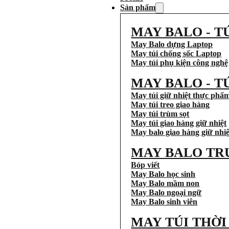
Sản phẩm
MAY BALO - T
May Balo dựng Laptop
May túi chống sốc Laptop
May túi phụ kiện công nghệ
MAY BALO - T
May túi giữ nhiệt thực phẩ
May túi treo giao hàng
May túi trùm sọt
May túi giao hàng giữ nhiệt
May balo giao hàng giữ nhiệ
MAY BALO TR
Bóp viết
May Balo học sinh
May Balo mầm non
May Balo ngoại ngữ
May Balo sinh viên
MAY TÚI THỜ