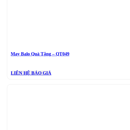
May Balo Quà Tặng – QT049
LIÊN HỆ BÁO GIÁ