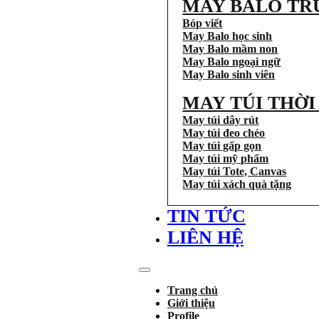
MAY BALO TR
Bóp viết
May Balo học sinh
May Balo mầm non
May Balo ngoại ngữ
May Balo sinh viên
MAY TÚI THỜ
May túi dây rút
May túi đeo chéo
May túi gấp gọn
May túi mỹ phẩm
May túi Tote, Canvas
May túi xách quà tặng
TIN TỨC
LIÊN HỆ
Trang chủ
Giới thiệu
Profile