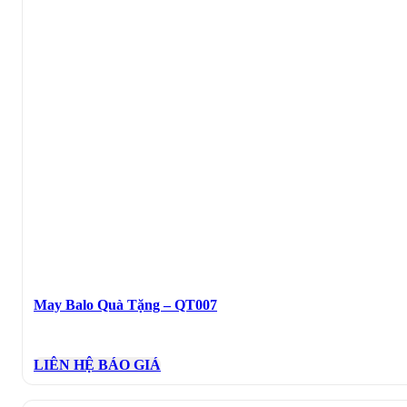
May Balo Quà Tặng – QT007
LIÊN HỆ BÁO GIÁ