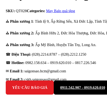
SKU:
QT028
Categories:
May Balo quà tặng
⛪
Phân xưởng 1
: Tỉnh lộ 9, Ấp Rừng Sến, Xã Đức Lập, Tỉnh Tâ
⛪
Phân xưởng 2:
Ấp Bình Hữu 2, Đức Hòa Thượng, Đức Hòa, 
⛪
Phân xưởng 3:
Ấp Mỹ Bình, Huyện Tân Trụ, Long An.
☎
Điện Thoại:
(028).2214.8787 – (028).2212.1250
☎
Hotline:
0982.158.634 – 0919.620.010 –
0817.226.546
✉
Email 1:
saigonsao.hcm@gmail.com
✉
Email 2:
cskh.saigonsao@gmail.com
YÊU CẦU BÁO GIÁ
0911.542.907 - 0919.620.010