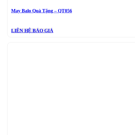
May Balo Quà Tặng – QT056
LIÊN HỆ BÁO GIÁ