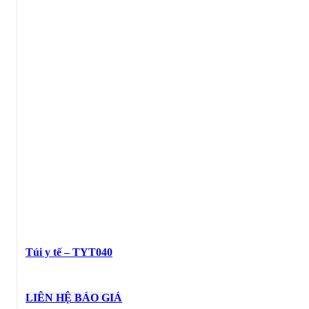
Túi y tế – TYT040
LIÊN HỆ BÁO GIÁ