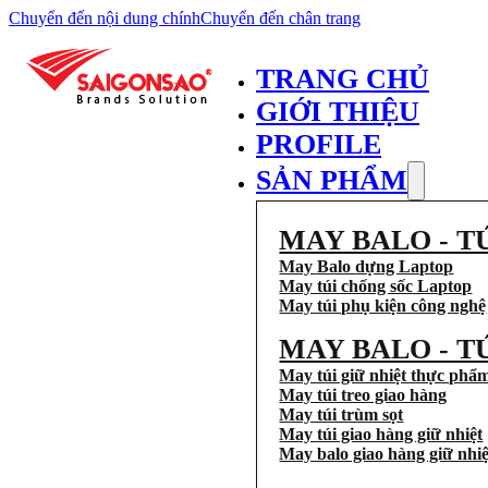
Chuyển đến nội dung chính
Chuyển đến chân trang
TRANG CHỦ
GIỚI THIỆU
PROFILE
SẢN PHẨM
MAY BALO - T
May Balo dựng Laptop
May túi chống sốc Laptop
May túi phụ kiện công nghệ
MAY BALO - T
May túi giữ nhiệt thực phẩ
May túi treo giao hàng
May túi trùm sọt
May túi giao hàng giữ nhiệt
May balo giao hàng giữ nhiệ