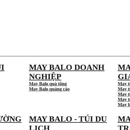
I
MAY BALO DOANH
MA
NGHIỆP
GI
May Balo quà tặng
May t
May Balo quảng cáo
May t
May t
May tú
May b
ƯỜNG
MAY BALO - TÚI DU
MA
LỊCH
TR