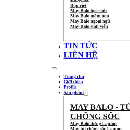
Bóp viết
May Balo học sinh
May Balo mầm non
May Balo ngoại ngữ
May Balo sinh viên
TIN TỨC
LIÊN HỆ
Trang chủ
Giới thiệu
Profile
Sản phẩm
MAY BALO - TÚ
CHỐNG SỐC
May Balo dựng Laptop
May túi chống sốc Laptop