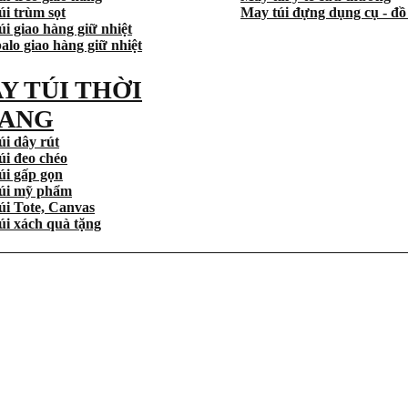
úi trùm sọt
May túi đựng dụng cụ - đồ
i giao hàng giữ nhiệt
alo giao hàng giữ nhiệt
Y TÚI THỜI
ANG
úi dây rút
úi đeo chéo
úi gấp gọn
úi mỹ phẩm
úi Tote, Canvas
úi xách quà tặng