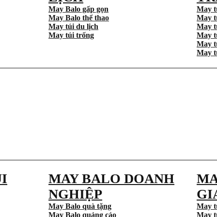
May Balo gấp gọn
May t
May Balo thể thao
May t
May túi du lịch
May t
May túi trống
May t
May t
May t
I
MAY BALO DOANH
MA
NGHIỆP
GI
May Balo quà tặng
May t
May Balo quảng cáo
May t