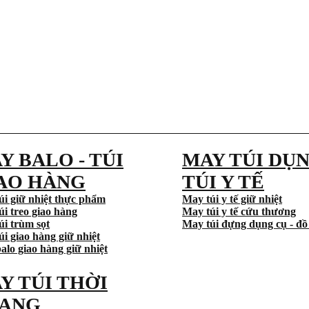
Y BALO - TÚI
MAY TÚI DỤN
AO HÀNG
TÚI Y TẾ
úi giữ nhiệt thực phẩm
May túi y tế giữ nhiệt
úi treo giao hàng
May túi y tế cứu thương
úi trùm sọt
May túi đựng dụng cụ - đồ
i giao hàng giữ nhiệt
alo giao hàng giữ nhiệt
Y TÚI THỜI
ANG