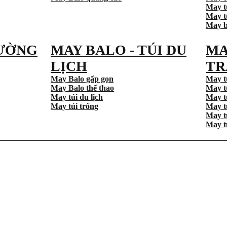
May t
May tú
May b
ƯỜNG
MAY BALO - TÚI DU
MA
LỊCH
TR
May Balo gấp gọn
May t
May Balo thể thao
May t
May túi du lịch
May t
May túi trống
May t
May t
May t