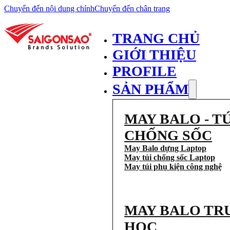
Chuyển đến nội dung chính
Chuyển đến chân trang
TRANG CHỦ
GIỚI THIỆU
PROFILE
SẢN PHẨM
MAY BALO - TÚ
CHỐNG SỐC
May Balo dựng Laptop
May túi chống sốc Laptop
May túi phụ kiện công nghệ
MAY BALO TR
HỌC