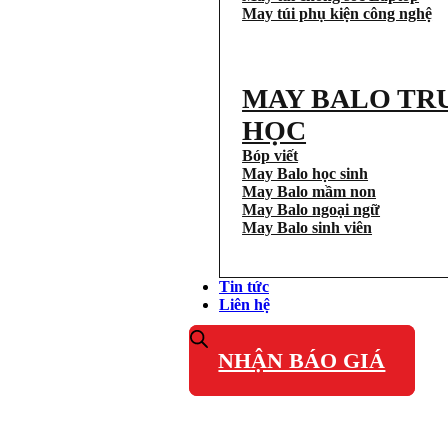
May túi phụ kiện công nghệ
MAY BALO TR
HỌC
Bóp viết
May Balo học sinh
May Balo mầm non
May Balo ngoại ngữ
May Balo sinh viên
Tin tức
Liên hệ
NHẬN BÁO GIÁ