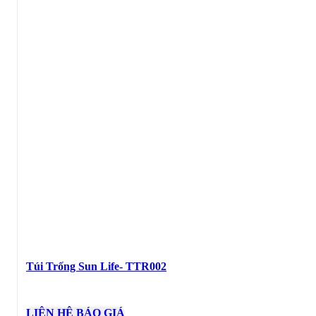
Túi Trống Sun Life- TTR002
LIÊN HỆ BÁO GIÁ