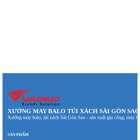
XƯỞNG MAY BALO TÚI XÁCH SÀI GÒN SAO
Xưởng may balo, túi xách Sài Gòn Sao - sản xuất gia công, may hà
SẢN PHẨM