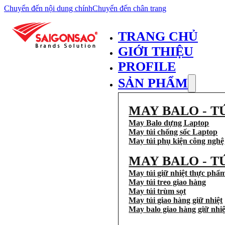
Chuyển đến nội dung chính
Chuyển đến chân trang
TRANG CHỦ
GIỚI THIỆU
PROFILE
SẢN PHẨM
MAY BALO - T
May Balo dựng Laptop
May túi chống sốc Laptop
May túi phụ kiện công nghệ
MAY BALO - T
May túi giữ nhiệt thực phẩ
May túi treo giao hàng
May túi trùm sọt
May túi giao hàng giữ nhiệt
May balo giao hàng giữ nhiệ