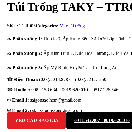
Túi Trống TAKY – TTR
SKU:
TTR005
Categories:
May túi trống
⛪
Phân xưởng 1
: Tỉnh lộ 9, Ấp Rừng Sến, Xã Đức Lập, Tỉnh Tâ
⛪
Phân xưởng 2:
Ấp Bình Hữu 2, Đức Hòa Thượng, Đức Hòa, 
⛪
Phân xưởng 3:
Ấp Mỹ Bình, Huyện Tân Trụ, Long An.
☎
Điện Thoại:
(028).2214.8787 – (028).2212.1250
☎
Hotline:
0982.158.634 – 0919.620.010 –
0817.226.546
✉
Email 1:
saigonsao.hcm@gmail.com
✉
Email 2:
cskh.saigonsao@gmail.com
YÊU CẦU BÁO GIÁ
0911.542.907 - 0919.620.010