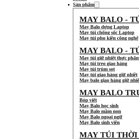
Sản phẩm
MAY BALO - T
May Balo dựng Laptop
May túi chống sốc Laptop
May túi phụ kiện công nghệ
MAY BALO - T
May túi giữ nhiệt thực phẩ
May túi treo giao hàng
May túi trùm sọt
May túi giao hàng giữ nhiệt
May balo giao hàng giữ nhiệ
MAY BALO TR
Bóp viết
May Balo học sinh
May Balo mầm non
May Balo ngoại ngữ
May Balo sinh viên
MAY TÚI THỜ