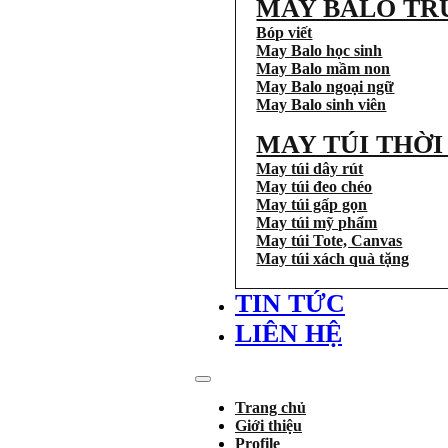
MAY BALO TR
Bóp viết
May Balo học sinh
May Balo mầm non
May Balo ngoại ngữ
May Balo sinh viên
MAY TÚI THỜ
May túi dây rút
May túi đeo chéo
May túi gấp gọn
May túi mỹ phẩm
May túi Tote, Canvas
May túi xách quà tặng
TIN TỨC
LIÊN HỆ
Trang chủ
Giới thiệu
Profile