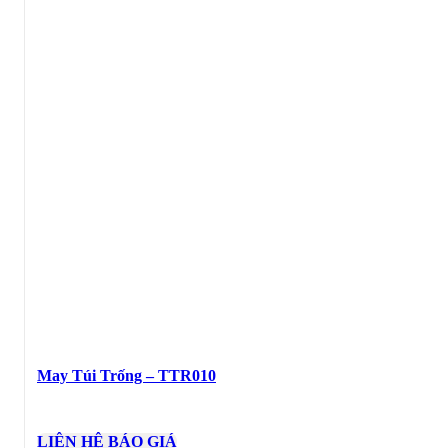
May Túi Trống – TTR010
LIÊN HỆ BÁO GIÁ