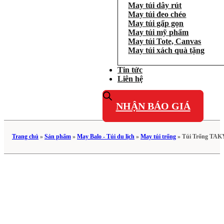
May túi dây rút
May túi đeo chéo
May túi gấp gọn
May túi mỹ phẩm
May túi Tote, Canvas
May túi xách quà tặng
Tin tức
Liên hệ
NHẬN BÁO GIÁ
Trang chủ
»
Sản phẩm
»
May Balo - Túi du lịch
»
May túi trống
»
Túi Trống TAK