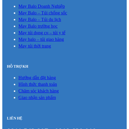
May Balo Doanh Nghiệp
May Balo – Túi chống sốc
May Balo – Túi du lịch
May Balo trường học
May túi dụng cụ – túi y tế
May balo – túi giao hàng
May túi thời trang
HỖ TRỢ KH
Hướng dẫn đặt hàng
Hình thức thanh toán
Chăm sóc khách hàng
Giao nhận sản phẩm
LIÊN HỆ