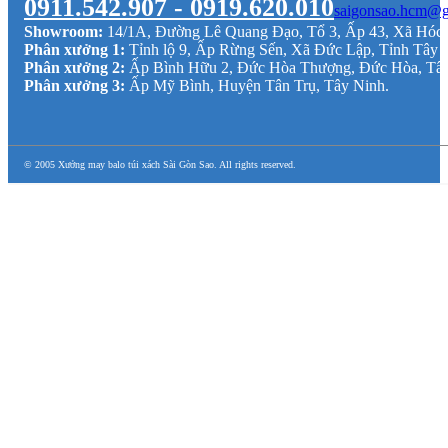
0911.542.907 - 0919.620.010
saigonsao.hcm@g
Showroom:
14/1A, Đường Lê Quang Đạo, Tổ 3, Ấp 43, Xã Hó
Phân xưởng 1:
Tỉnh lộ 9, Ấp Rừng Sến, Xã Đức Lập, Tỉnh Tây 
Phân xưởng 2:
Ấp Bình Hữu 2, Đức Hòa Thượng, Đức Hòa, Tâ
Phân xưởng 3:
Ấp Mỹ Bình, Huyện Tân Trụ, Tây Ninh.
© 2005 Xưởng may balo túi xách Sài Gòn Sao. All rights reserved.