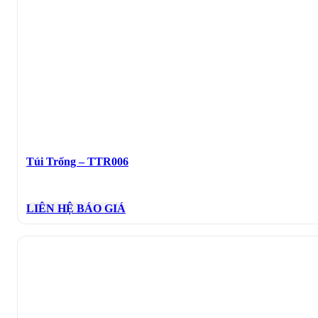
Túi Trống – TTR006
LIÊN HỆ BÁO GIÁ