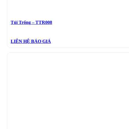
Túi Trống – TTR008
LIÊN HỆ BÁO GIÁ