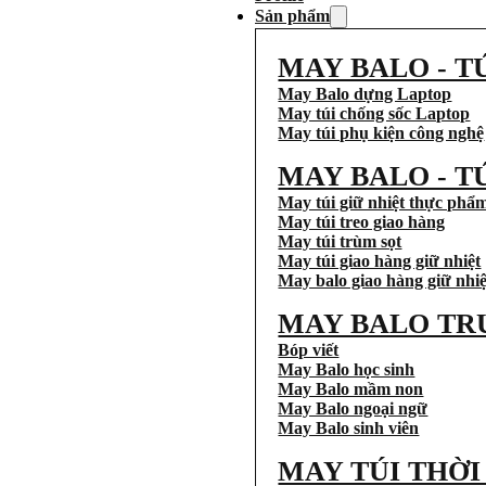
Sản phẩm
MAY BALO - T
May Balo dựng Laptop
May túi chống sốc Laptop
May túi phụ kiện công nghệ
MAY BALO - T
May túi giữ nhiệt thực phẩ
May túi treo giao hàng
May túi trùm sọt
May túi giao hàng giữ nhiệt
May balo giao hàng giữ nhiệ
MAY BALO TR
Bóp viết
May Balo học sinh
May Balo mầm non
May Balo ngoại ngữ
May Balo sinh viên
MAY TÚI THỜ