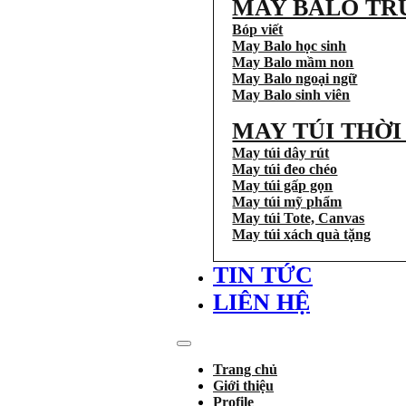
MAY BALO TR
Bóp viết
May Balo học sinh
May Balo mầm non
May Balo ngoại ngữ
May Balo sinh viên
MAY TÚI THỜ
May túi dây rút
May túi đeo chéo
May túi gấp gọn
May túi mỹ phẩm
May túi Tote, Canvas
May túi xách quà tặng
TIN TỨC
LIÊN HỆ
Trang chủ
Giới thiệu
Profile