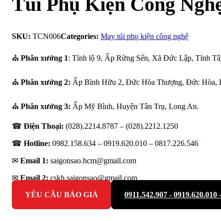
Túi Phụ Kiện Công Ngh
SKU:
TCN006
Categories:
May túi phụ kiện công nghệ
⛪
Phân xưởng 1
: Tỉnh lộ 9, Ấp Rừng Sến, Xã Đức Lập, Tỉnh Tâ
⛪
Phân xưởng 2:
Ấp Bình Hữu 2, Đức Hòa Thượng, Đức Hòa, 
⛪
Phân xưởng 3:
Ấp Mỹ Bình, Huyện Tân Trụ, Long An.
☎
Điện Thoại:
(028).2214.8787 – (028).2212.1250
☎
Hotline:
0982.158.634 – 0919.620.010 –
0817.226.546
✉
Email 1:
saigonsao.hcm@gmail.com
✉
Email 2:
cskh.saigonsao@gmail.com
YÊU CẦU BÁO GIÁ
0911.542.907 - 0919.620.010 