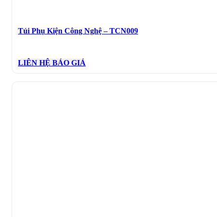
Túi Phụ Kiện Công Nghệ – TCN009
LIÊN HỆ BÁO GIÁ