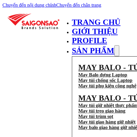
Chuyển đến nội dung chính
Chuyển đến chân trang
TRANG CHỦ
GIỚI THIỆU
PROFILE
SẢN PHẨM
MAY BALO - T
May Balo dựng Laptop
May túi chống sốc Laptop
May túi phụ kiện công nghệ
MAY BALO - T
May túi giữ nhiệt thực phẩ
May túi treo giao hàng
May túi trùm sọt
May túi giao hàng giữ nhiệt
May balo giao hàng giữ nhiệ