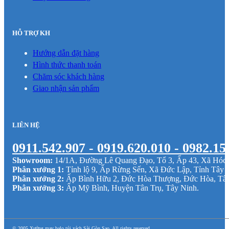
HỖ TRỢ KH
Hướng dẫn đặt hàng
Hình thức thanh toán
Chăm sóc khách hàng
Giao nhận sản phẩm
LIÊN HỆ
0911.542.907 - 0919.620.010 - 0982.15
Showroom:
14/1A, Đường Lê Quang Đạo, Tổ 3, Ấp 43, Xã Hó
Phân xưởng 1:
Tỉnh lộ 9, Ấp Rừng Sến, Xã Đức Lập, Tỉnh Tây 
Phân xưởng 2:
Ấp Bình Hữu 2, Đức Hòa Thượng, Đức Hòa, Tâ
Phân xưởng 3:
Ấp Mỹ Bình, Huyện Tân Trụ, Tây Ninh.
© 2005 Xưởng may balo túi xách Sài Gòn Sao. All rights reserved.