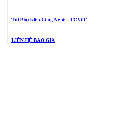
Túi Phụ Kiện Công Nghệ – TCN011
LIÊN HỆ BÁO GIÁ