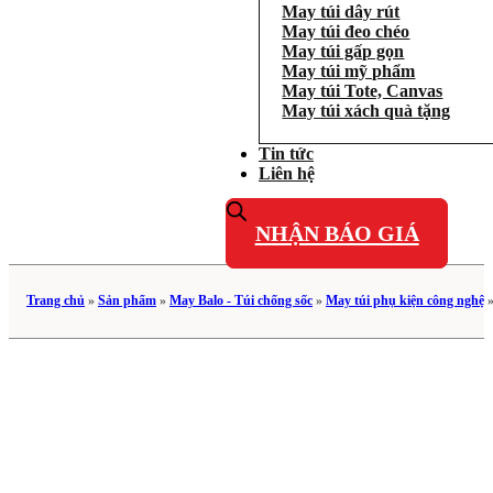
May túi dây rút
May túi đeo chéo
May túi gấp gọn
May túi mỹ phẩm
May túi Tote, Canvas
May túi xách quà tặng
Tin tức
Liên hệ
NHẬN BÁO GIÁ
Trang chủ
»
Sản phẩm
»
May Balo - Túi chống sốc
»
May túi phụ kiện công nghệ