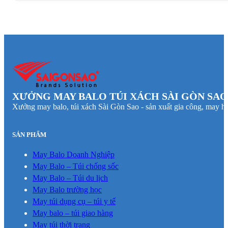
XƯỞNG MAY BALO TÚI XÁCH SÀI GÒN SAO
Xưởng may balo, túi xách Sài Gòn Sao - sản xuất gia công, may hà
SẢN PHẨM
May Balo Doanh Nghiệp
May Balo – Túi chống sốc
May Balo – Túi du lịch
May Balo trường học
May túi dụng cụ – túi y tế
May balo – túi giao hàng
May túi thời trang