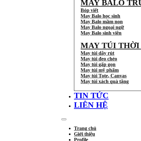
MAY BALO TR
Bóp viết
May Balo học sinh
May Balo mầm non
May Balo ngoại ngữ
May Balo sinh viên
MAY TÚI THỜ
May túi dây rút
May túi đeo chéo
May túi gấp gọn
May túi mỹ phẩm
May túi Tote, Canvas
May túi xách quà tặng
TIN TỨC
LIÊN HỆ
Trang chủ
Giới thiệu
Profile