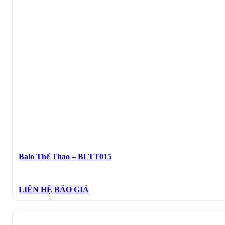
Balo Thể Thao – BLTT015
LIÊN HỆ BÁO GIÁ