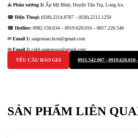
⛪
Phân xưởng 3:
Ấp Mỹ Bình, Huyện Tân Trụ, Long An.
☎
Điện Thoại:
(028).2214.8787 – (028).2212.1250
☎
Hotline:
0982.158.634 – 0919.620.010 –
0817.226.546
✉
Email 1:
saigonsao.hcm@gmail.com
✉
Email 2:
cskh.saigonsao@gmail.com
YÊU CẦU BÁO GIÁ
0911.542.907 - 0919.620.010 
SẢN PHẨM LIÊN QU