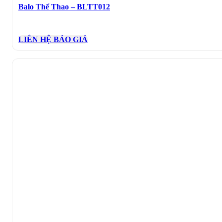
Balo Thể Thao – BLTT012
LIÊN HỆ BÁO GIÁ