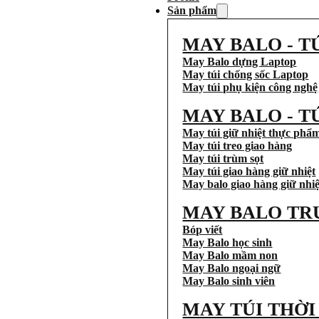
Sản phẩm
MAY BALO - T
May Balo dựng Laptop
May túi chống sốc Laptop
May túi phụ kiện công nghệ
MAY BALO - T
May túi giữ nhiệt thực phẩ
May túi treo giao hàng
May túi trùm sọt
May túi giao hàng giữ nhiệt
May balo giao hàng giữ nhiệ
MAY BALO TR
Bóp viết
May Balo học sinh
May Balo mầm non
May Balo ngoại ngữ
May Balo sinh viên
MAY TÚI THỜ