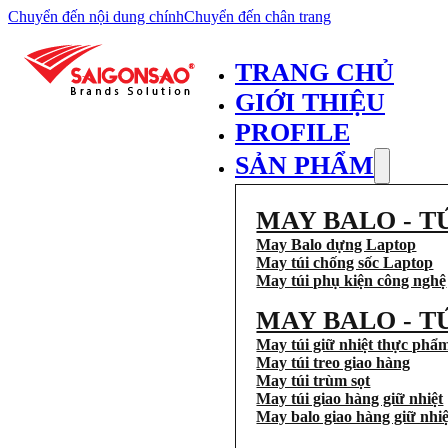
Chuyển đến nội dung chính
Chuyển đến chân trang
TRANG CHỦ
GIỚI THIỆU
PROFILE
SẢN PHẨM
MAY BALO - T
May Balo dựng Laptop
May túi chống sốc Laptop
May túi phụ kiện công nghệ
MAY BALO - T
May túi giữ nhiệt thực phẩ
May túi treo giao hàng
May túi trùm sọt
May túi giao hàng giữ nhiệt
May balo giao hàng giữ nhiệ